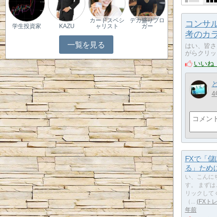
カードスペシ
デカ盛りブロ
コンサ
学生投資家
KAZU
ャリスト
ガー
考のカ
一覧を見る
はい、皆さ
がらクリック
いいね
4
FXで「儲
る」ため
い、こんに
す。 まず
リックして
（...
FXト
年前