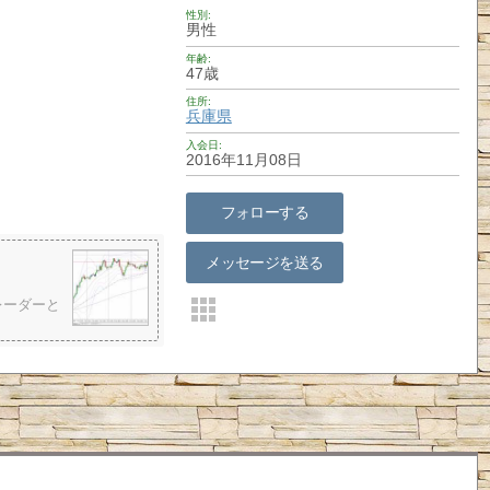
性別
男性
年齢
47歳
住所
兵庫県
入会日
2016年11月08日
フォローする
メッセージを送る
レーダーと