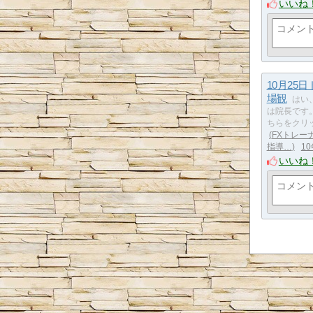
いいね
10月25
場観
はい
は院長です
ちらをクリッ
FXトレー
指導…
1
いいね