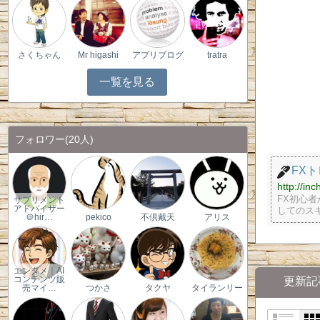
さくちゃん
Mr higashi
アプリブログ
tratra
一覧を見る
フォロワー
(20人)
FX
http://in
FX初心
サプリメント
アドバイザー
してのス
＠hir…
pekico
不倶戴天
アリス
エンタメ｜AI
コンテンツ販
更新記
売マイ…
つかさ
タクヤ
タイランリー