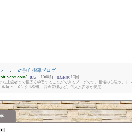
トレーナーの熱血指導ブログ
chofusicho.com/
10年前
10回
更新日
更新回数
者から上級者まで幅広く学習することができるブログです。相場の心理や、ト
キル向上、メンタル管理、資金管理など、個人投資家が安定…
事