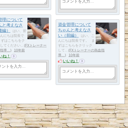
管理について
資金管理について
んと考えなさ
ちゃんと考えなさ
後編）
はい、皆
い（前編）
んにちは院長で
はい、こ
まずはこちらをク
んにちは院長です。 ま
してください...
FXトレーナー
ずはこちらをクリック
指導…
10年前
して...
FXトレーナーの熱血指
導…
10年前
いね！
3
いいね！
3