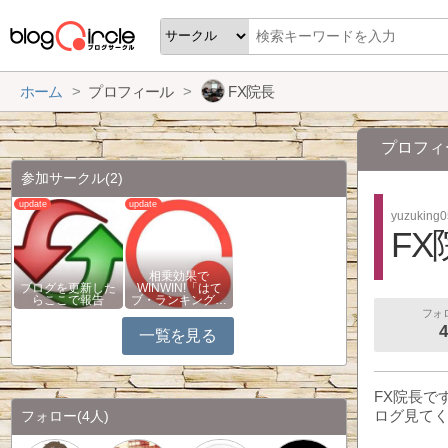
ホーム
プロフィール
FX院長
プロフィ
参加サークル
(2)
yuzuking
FX
相乗効果で
ブログを更新した
WINWIN!「はて
らここで報告
ブ・ランキング…
フォ
4
一覧を見る
FX院長で
ログ見て
フォロー
(4人)