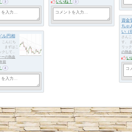
！
いいね！
3
3
資金
ちゃ
い（
日ドル円相
さんこ
、こんにち
す。 
。 まずはこ
リック
クして...
の熱血
ナーの熱血
い
0年前
！
4