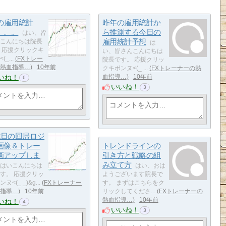
月の雇用統計
昨年の雇用統計か
。。。
ら推測する今日の
はい、皆
雇用統計予想
こんにちは院長
は
 応援クリックキ
い、皆さんこんにちは
_...
FXトレー
院長です。 応援クリッ
熱血指導…
10年前
クキボンヌ<(_ ...
FXトレーナーの熱
いね！
血指導…
10年前
6
いいね！
3
月2日の回帰ロジ
画像＆トレー
トレンドラインの
画アップしま
引き方と戦略の組
み立て方
はいこんにちは
はい、おは
す。 応援クリッ
ようございます院長で
<(_ _)&g...
FXトレーナー
す。 まずはこちらをク
指導…
10年前
リックしてくださ...
FXトレーナーの
熱血指導…
10年前
いね！
4
いいね！
3