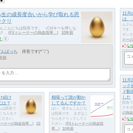
11
ル生の成長度合いから学び取れる思
は。
ラクリ
んさん
んこんにちは院長です。 （Ctrlキーを押しな
です。
...
FXトレーナーの熱血指導…
10年前
ボンヌ<(
！
9
ナーの
い
どんぱっち
拝見です(*'▽')
年前
11
ック
ド動
した
け続け
相場って誰が動か
には？
してるんですか？
院長で
は
クキボンヌ
ちは院長で
はい、皆さんこんにち
の熱血
はこちらをク
は院長です。 まずはこ
い
ください。
ちらをクリックしてく
レーナーの熱血指導…
10
ださい...
FXトレーナーの熱血指
導…
10年前