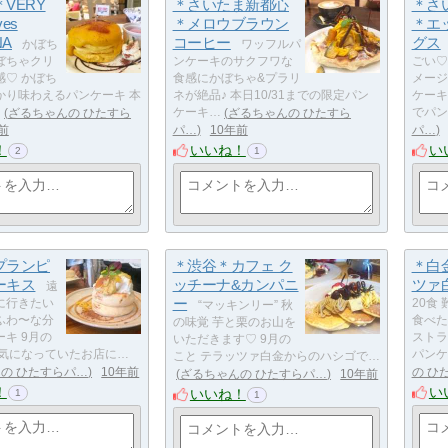
VERY
＊さいたま新都心
＊さ
ves
＊メロウブラウン
＊エ
NA
コーヒー
グス
かぼち
ワッフルパ
ぼちゃクリ
ンケーキのサクフワな
ごい♡
感♡ かぼち
食感にかぼちゃ&プラリ
メージ
かり味わえるパンケーキ 本
ネが絶品♪ 本日10/31までの限定パン
ケーキ
…
ざるちゃんの ひたすら
ケーキ…
ざるちゃんの ひたすら
でパン
前
パ…
10年前
パ…
！
いいね！
い
2
1
プランピ
＊渋谷＊カフェ ク
＊白
ーキス
ッチーナ&カンパニ
ツァ
遠
ー
に行きたい
20食
“マッキンリー” 秋
ふわ〜な分
食べた
の味覚 芋と栗のお山を
キ 9月の
ストラ
いただきます♡ 9月の
ら気になっていたお店に…
パンケ
こと テラッツァ白金からのハシゴで…
の ひたすらパ…
10年前
の ひ
ざるちゃんの ひたすらパ…
10年前
！
い
いいね！
1
1