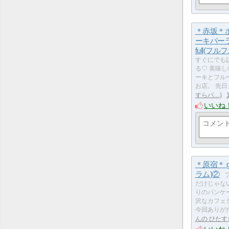
＊赤坂＊
ーキパーラー
full(フル
すぐにでも
る♡ 美味
ーキとフル
お店。 先日
すらパ…
いいね
＊原宿＊ g
ラム)②
だけじゃな
りのパンケ
沢なカフェ
今回ありが
んの ひたす
いいね