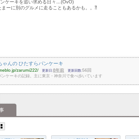
ンケーキを追い求める日々…(OvO)
たまーに別のグルメに走ることもあるかも。。⁈
ちゃんの ひたすらパンケーキ
ameblo.jp/zarumi222/
8年前
56回
更新日
更新回数
パンケーキの記録。主に東京・神奈川で食べ歩いています
事