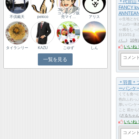
＊代官山＊
FANCY lo
エンタメ｜AI
ANNTEA
コンテンツ販
不倶戴天
pekico
売マイ…
アリス
ゃ生地とか
ームの一体
ゃ感をしっ
日10/31ま
パ…
10年
いいね
タイランリー
KAZU
こゆず
しん
一覧を見る
＊羽貫＊
ーパンケ
くても食べ
色白ふわっ
厚いパンケー
こと 前か
ざるちゃん
いいね