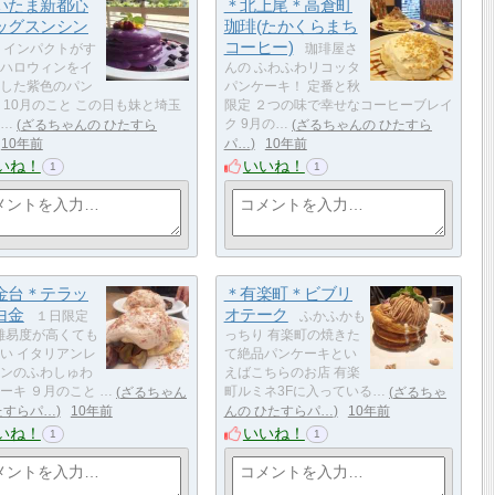
いたま新都心
＊北上尾＊高倉町
ッグスンシン
珈琲(たかくらまち
コーヒー)
インパクトがす
珈琲屋さ
ハロウィンをイ
んの ふわふわリコッタ
した紫色のパン
パンケーキ！ 定番と秋
 10月のこと この日も妹と埼玉
限定 ２つの味で幸せなコーヒーブレイ
…
ざるちゃんの ひたすら
ク 9月の…
ざるちゃんの ひたすら
10年前
パ…
10年前
いね！
いいね！
1
1
金台＊テラッ
＊有楽町＊ビブリ
白金
オテーク
１日限定
ふかふかも
 難易度が高くても
っちり 有楽町の焼きた
い イタリアンレ
て絶品パンケーキとい
ンのふわしゅわ
えばこちらのお店 有楽
ーキ ９月のこと …
ざるちゃん
町ルミネ3Fに入っている…
ざるちゃ
たすらパ…
10年前
んの ひたすらパ…
10年前
いね！
いいね！
1
1