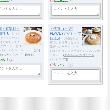
4
1
座・有楽町＊
＊代官山＊IVY
珈琲店
PLACE (アイビープ
おひと
レイス)
でも入りやすい
お洒落なお
ぎながらいただ
店で、お洒落になった
慢のコーヒーとメ
気分でいただく とって
バターパンケーキ！！ …
ざる
おきのクラシックバターミルクパンケ
の ひたすらパ…
10年前
ーキ♡ …
ざるちゃんの ひたすら
いね！
パ…
10年前
1
いいね！
1