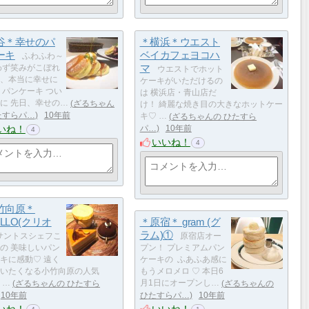
谷＊幸せのパ
＊横浜＊ウエスト
ーキ
ベイカフェヨコハ
ふわふわ～
マ
わず笑みがこぼれ
ウエストでホット
、本当に幸せに
ケーキがいただけるの
 パンケーキ つい
は 横浜店・青山店だ
に 先日、幸せの…
ざるちゃん
け！ 綺麗な焼き目の大きなホットケー
たすらパ…
10年前
キ♡ …
ざるちゃんの ひたすら
いね！
パ…
10年前
4
いいね！
4
竹向原＊
OLLO(クリオ
＊原宿＊ gram (グ
ラム)①
サントスシェフこ
原宿店オー
の 美味しいパン
プン！ プレミアムパン
キに感動♡ 遠く
ケーキの ふあふあ感に
いたくなる小竹向原の人気
もうメロメロ ♡ 本日6
 …
ざるちゃんの ひたすら
月1日にオープンし…
ざるちゃんの
10年前
ひたすらパ…
10年前
いね！
いいね！