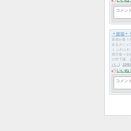
＊原宿＊
若者が集う
あるカジュ
ェ ふわふわ
両方食べる
の竹下通…
パ…
10年
いいね