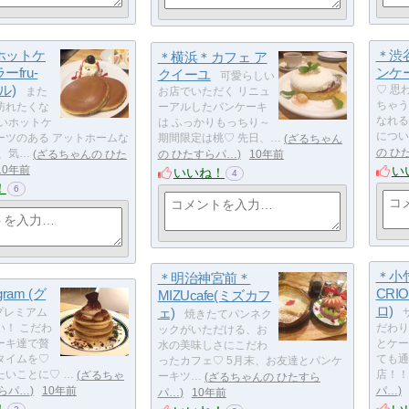
ホットケ
＊渋
＊横浜＊カフェ ア
fru-
ンケ
クイーユ
可愛らしい
フル)
♡ 思
また
お店でいただく リニュ
ちゃう
訪れたくな
ーアルしたパンケーキ
なれる
しいホットケ
は ふっかりもっちり～
につい
ーツのある アットホームな
期間限定は桃♡ 先日、…
ざるちゃん
の ひ
、気…
ざるちゃんの ひた
の ひたすらパ…
10年前
い
10年前
いいね！
4
！
6
＊小
＊明治神宮前＊
ram (グ
CRI
MIZUcafe(ミズカフ
ロ)
ェ)
プレミアム
焼きたてパンネク
い！ こだわ
だわり
ックがいただける、お
ーキ達で贅
とケー
水の美味しさにこだわ
タイムを♡
ても通
ったカフェ♡ 5月末、お友達とパンケ
たいことに♡ …
ざるちゃ
店！！
ーキツ…
ざるちゃんの ひたすら
らパ…
10年前
パ…
パ…
10年前
！
い