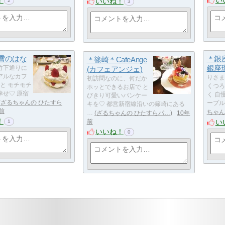
いいね！
2
3
 雪のはな
＊銀
＊篠崎＊CafeAnge
銀座
竹下通りに
(カフェアンジェ)
アルなカフ
りさま
初訪問なのに、何だか
 と モチモチ
くつろ
ホッとできるお店で と
幸せ♡ 原宿
く 自
びきり可愛いパンケー
ざるちゃんの ひたすら
ープル
キを♡ 都営新宿線沿いの篠崎にある
前
ちゃん
…
ざるちゃんの ひたすらパ…
10年
！
い
前
1
いいね！
0