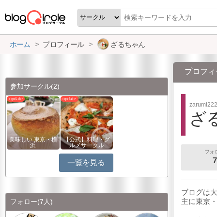
ホーム
プロフィール
ざるちゃん
プロフィ
参加サークル
(2)
zarumi22
ざ
美味しい 東京・横
【公式】料理・グ
浜
ルメサークル
フォ
7
一覧を見る
ブログは
主に東京
フォロー
(7人)