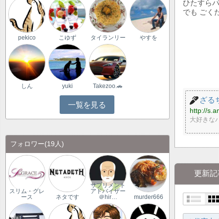
ひたすらパ
でも ごく
pekico
こゆず
タイランリー
やすを
しん
yuki
Takezoo.🚗
ざる
一覧を見る
http://s.
大好きな
フォロワー
(19人)
更新記
サプリメント
スリム・グレ
アドバイザー
ース
ネタです
＠hir…
murder666