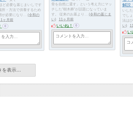
骨を自然に還す」という考え方にマッ
解説
円ほど必要な墓じまいしです
チした”樹木葬”が話題になっていま
場所・方法で供養するため
いした
す。 従来のお墓より…
令和の墓じま
用が必要になり…
令和の
でしょ
い
11ヶ月前
11ヶ月前
法はひ
いいね！
！
い
1
0
0
い
きを表示…