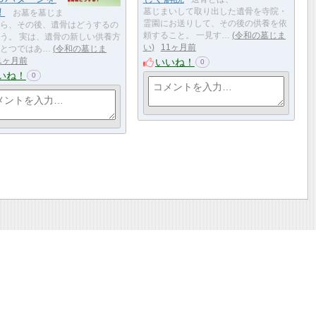
！
墓じまいして取り出した遺骨を寺院・
お墓を墓じま
霊園にお送りして、その後の供養を依
ら、その後、遺骨はどうするの
頼すること。 一見す…
令和の墓じま
う。 実は、遺骨の新しい供養方
い
11ヶ月前
とつではあ…
令和の墓じま
いいね！
1ヶ月前
0
いね！
0
サークル
利用規約
ヘルプ
運営会社