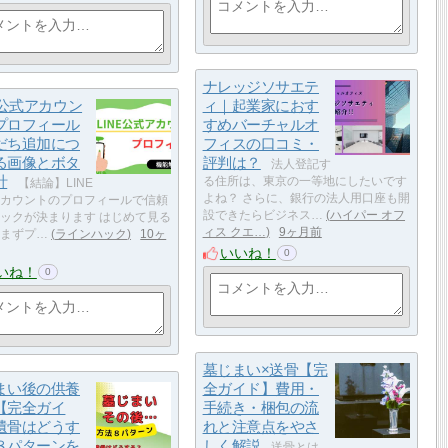
ナレッジソサエテ
E公式アカウン
ィ｜起業家におす
プロフィール
すめバーチャルオ
だち追加につ
フィスの口コミ・
る画像とボタ
評判は？
法人登記す
計
る住所は、東京の一等地にしたいです
【結論】LINE
よね？ さらに、銀行の法人用口座も開
カウントのプロフィールで信頼
設できたらビジネス…
ハイパー オフ
ックが決まります はじめて見る
ィス クエ…
9ヶ月前
まずプ…
ラインハック
10ヶ
いいね！
0
いね！
0
墓じまい×送骨【完
まい後の供養
全ガイド】費用・
【完全ガイ
手続き・梱包の流
遺骨はどうす
れと注意点をやさ
８パターンを
しく解説
送骨とは、