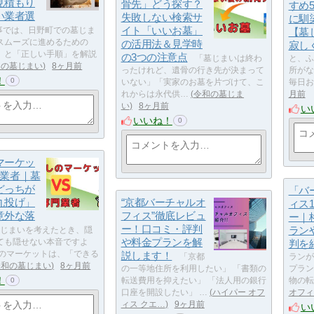
見積もり
骨先」どう探す？
すめ
い業者選
失敗しない検索サ
に馴
イト「いいお墓」
事では、日野町での墓じま
【墓
スムーズに進めるための
の活用法＆見学時
寂し
」と「正しい手順」を解説
の3つの注意点
「墓じまいは終わ
と、ふ
和の墓じまい
8ヶ月前
ったけれど、遺骨の行き先が決まって
所がな
！
0
いない」「実家のお墓を片づけて、こ
毎日お
れからは永代供…
令和の墓じま
月前
い
8ヶ月前
い
いいね！
0
マーケッ
専門業者｜墓
どっちが
「バ
丸投げ」
“京都バーチャルオ
ィス
意外な落
フィス”徹底レビュ
ー｜
ー！口コミ・評判
ラン
じまいを考えたとき、隠
や料金プランを解
ても隠せない本音ですよ
判を
しのマーケットは、「できる
説します！
「京都
ランが
令和の墓じまい
8ヶ月前
の一等地住所を利用したい」 「書類の
プラン
！
転送費用を抑えたい」 「法人用の銀行
物の転
0
口座を開設したい」 …
ハイパー オフ
オフィ
ィス クエ…
9ヶ月前
い