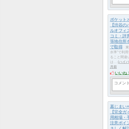
ポケット
【渋谷の
ルオフィ
コミ・評
等地住所
で取得
東
水準”で利
ること間違
は…
ハイパ
月前
いいね
墓じまい
【完全ガ
用相場・
注意ポイ
さしく解