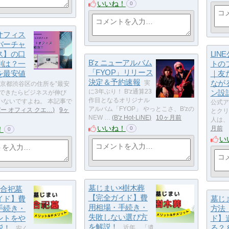
いいね！
0
オフィス
バーチャ
ス】の口
LIN
B'z ニューアルバム
判は？一
トの
「FYOP」リリース
を最安値
｜友
決定＆予約速報
なが
実
京都渋谷区の住所を”最安
に3年ぶり！ B'z通算23
ン設
用できたらビジネスが伸び
作目となるオリジナル
いないですよね。 本記事で
公式ア
アルバム「FYOP」 やっとこさ、B'zの
ー オフィス クエ…
9ヶ
とクリ
NEW …
B'z Hot-LiNE
10ヶ月前
人は、
いいね！
！
月前
0
0
い
墓じまい×樹木葬
×合祀墓
【完全ガイド】費
イド】費
墓じ
用相場・手続き・
手続き・
方法
失敗しない選び方
ントをや
ド】
を解説！
説！
る？
近年、「遺
安く