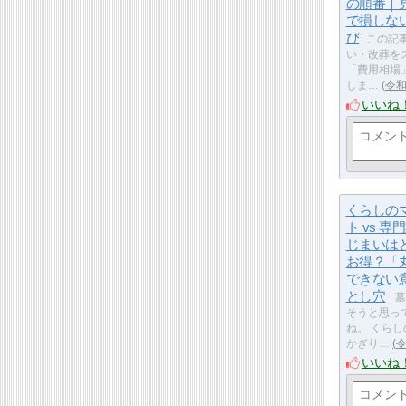
の順番｜
で損しな
び
この記
い・改葬を
「費用相場
しま…
令
いいね
くらしの
ト vs 
じまいは
お得？「
できない
とし穴
墓
そうと思っ
ね。 くら
かぎり…
いいね