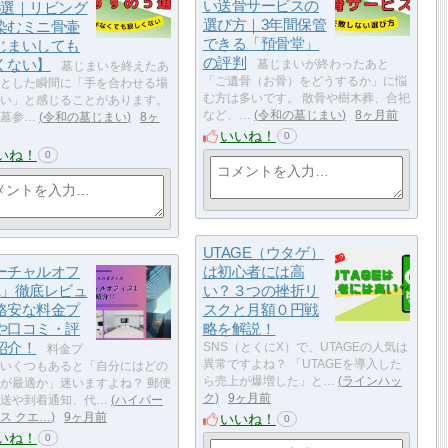
い送骨サービスの
5選｜リビング
選び方｜3年間保管
染むミニ骨壷
できる「預骨堂」
じまいしても
の評判
くない】
墓じまいが終わったあと
墓じまいを終えたあ
「ご遺骨（お骨）をどうするか」に悩
とした瞬間に「手を合わせる場
む方は多いです。 散骨や樹木葬、合祀
い」と感じることがあります。
など、…
令和の墓じまい
8ヶ月前
墓参…
令和の墓じまい
8ヶ
いいね！
0
いね！
0
UTAGE（ウタゲ）
ーチャルオフ
は初心者には高
1」徹底レビュ
い？３つの挫折リ
格安な料金プ
スクと月額０円戦
や口コミ・評
略を解説！
紹介！
SNS（とくにX）で、UTAGEの人気は
料金プ
異常ですよね？ 「UTAGEを導入した
いくつもあると「自分にはどの
ら売上が爆増した」と…
ラインハッ
が最適か」迷いますよね？ 郵便
ク
9ヶ月前
送や到着通知、代…
ハイパー
いいね！
ス クエ…
9ヶ月前
0
いね！
0