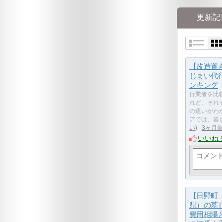
更新記
【改造置
じまい代
ンキング
行業者を比
れど、それ
の違いがわ
アでは、墓
い
3ヶ月
いいね
【日野町
県）の墓
費用相場