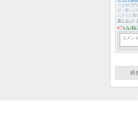
ても30万
が、新しい
にさらに費
墓じまい
いいね
続