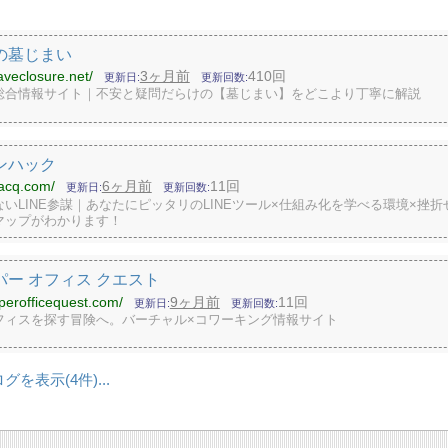
の墓じまい
raveclosure.net/
3ヶ月前
410回
更新日
更新回数
総合情報サイト｜不安と疑問だらけの【墓じまい】をどこより丁寧に解説
ンハック
ihacq.com/
6ヶ月前
11回
更新日
更新回数
いLINE参謀｜あなたにピッタリのLINEツール×仕組み化を学べる環境×挫折
マップがわかります！
パー オフィス クエスト
yperofficequest.com/
9ヶ月前
11回
更新日
更新回数
フィスを探す冒険へ。バーチャル×コワーキング情報サイト
ログを表示
4
...