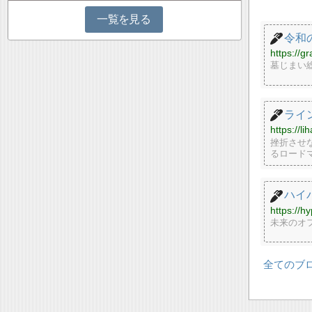
一覧を見る
令和
https://g
墓じまい
ライ
https://l
挫折させな
るロード
ハイ
https://h
未来のオ
全てのブ