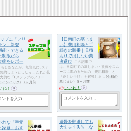
テップに「フリ
【日南町の墓じま
ラン」新登
い】費用相場と手
機能・できる
続きの順番｜見積
は制限だら
もりで損しない業
実態をレポー
者選び
この記事で
は、日南町での墓じまい・改葬をスム
もしあなたが、無邪気にLステ
ーズに進めるための「費用相場」と
契約しようとしたら… だれが見
「正しい手順」を解説しま…
令和の
力的な「Lステップのフリー
墓じまい
8ヶ月前
ラインハック
7ヶ月前
いいね！
いね！
0
0
遺骨を郵送しても
ゃれな「手元
大丈夫？失敗しな
・家墓」おす