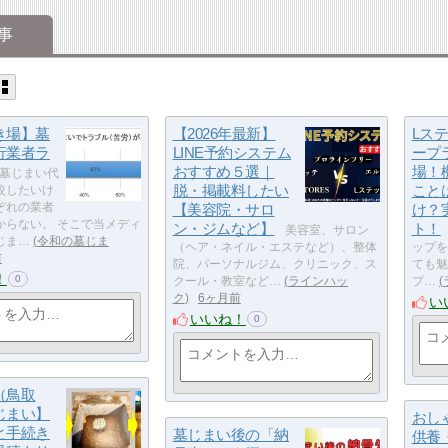
事
き場】墓
【2026年最新】
Lス
行業者ラ
LINE予約システム
ープ
おすすめ５選｜
場！
墓じまい代
脱・掲載料したい
こと
較したいけ
ぞれの業者
【美容院・サロ
け？
からない。 そこで当メディ
ン・ジムなど】
ト！
美容室、サロン
じま…
令和の墓じま
（ヘア・ネイル・エステなど）、整体
ップを
前
院、パーソナルジム、クリニック、ス
ても魅
！
0
クール・教室など…
ラインハッ
プ…
ク
6ヶ月前
い
いいね！
0
（鳥取
じまい】
おし
と手続き
墓じまい後の「納
供養