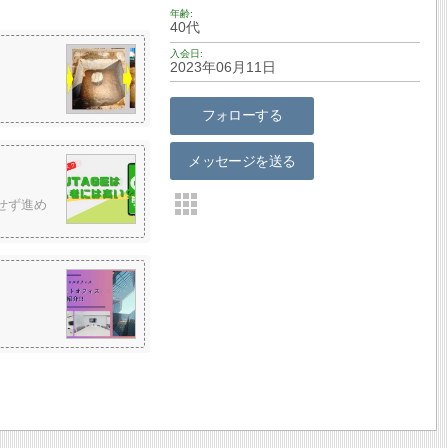
年齢
40代
入会日
2023年06月11日
フォローする
メッセージを送る
せず進め