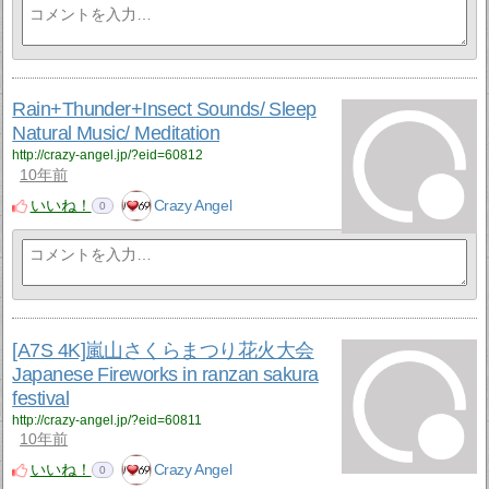
Rain+Thunder+Insect Sounds/ Sleep
Natural Music/ Meditation
http://crazy-angel.jp/?eid=60812
10年前
いいね！
Crazy Angel
0
[A7S 4K]嵐山さくらまつり花火大会
Japanese Fireworks in ranzan sakura
festival
http://crazy-angel.jp/?eid=60811
10年前
いいね！
Crazy Angel
0