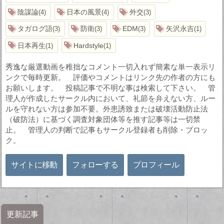
陰謀論
日本の風景
外交
4
4
3
タガログ語
防衛
EDM
矢沢永吉
3
3
3
1
日本再生
Hardstyle
1
1
秀逸な厳選動画を稚拙なコメント一切入れず簡素な単一表示リ
ンクで毎時更新。 評価やコメントはリンク先の作者の方にも
お願いします。 投稿記事で不明な事は検索して下さい。 管
理人が作成したサークル内において、礼節を弁えない方、ルー
ルを守れない方は参加不要。外患誘致または破壊活動防止法
（破防法）に基づく調査対象団体等を推す記事等は一切禁
止。 管理人の判断で記事もサークル登録者も削除・ブロッ
ク。
サイトに移動
フォローする
プロフィール
更新記事