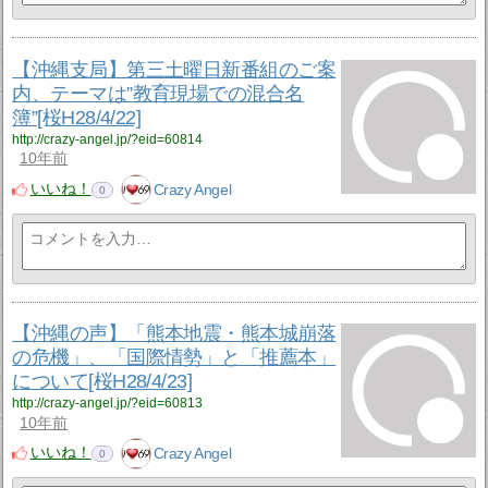
【沖縄支局】第三土曜日新番組のご案
内、テーマは”教育現場での混合名
簿”[桜H28/4/22]
http://crazy-angel.jp/?eid=60814
10年前
いいね！
Crazy Angel
0
【沖縄の声】「熊本地震・熊本城崩落
の危機」、「国際情勢」と「推薦本」
について[桜H28/4/23]
http://crazy-angel.jp/?eid=60813
10年前
いいね！
Crazy Angel
0