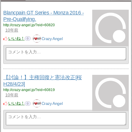
Blancpain GT Series - Monza 2016 -
Pre-Qualifying.
http://crazy-angel.jp/?eid=60820
10年前
いいね！
Crazy Angel
0
【討論！】主権回復と憲法改正[桜
H28/4/23]
http://crazy-angel.jp/?eid=60819
10年前
いいね！
Crazy Angel
0