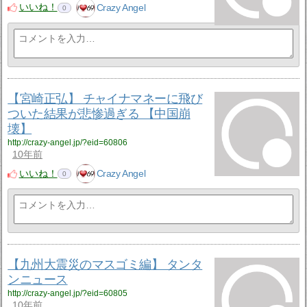
いいね！
Crazy Angel
0
【宮崎正弘】 チャイナマネーに飛び
ついた結果が悲惨過ぎる 【中国崩
壊】
http://crazy-angel.jp/?eid=60806
10年前
いいね！
Crazy Angel
0
【九州大震災のマスゴミ編】 タンタ
ンニュース
http://crazy-angel.jp/?eid=60805
10年前