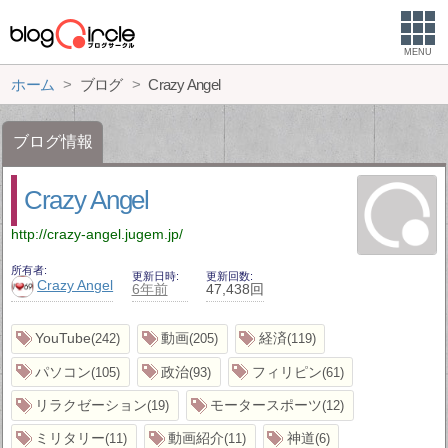
MENU
ホーム
ブログ
Crazy Angel
ブログ情報
Crazy Angel
http://crazy-angel.jugem.jp/
所有者
更新日時
更新回数
Crazy Angel
6年前
47,438回
YouTube
動画
経済
242
205
119
パソコン
政治
フィリピン
105
93
61
リラクゼーション
モータースポーツ
19
12
ミリタリー
動画紹介
神道
11
11
6