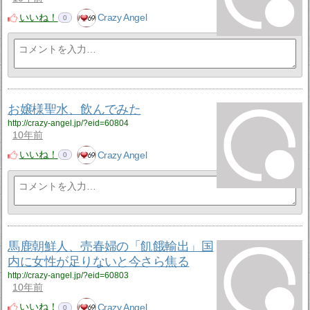
いいね！
Crazy Angel
0
お嬢様聖水、飲んでみた
http://crazy-angel.jp/?eid=60804
10年前
いいね！
Crazy Angel
0
馬鹿朝鮮人、売春婦の「飢餓輸出」国
内に女性が足りないと今さら焦る
http://crazy-angel.jp/?eid=60803
10年前
いいね！
Crazy Angel
0