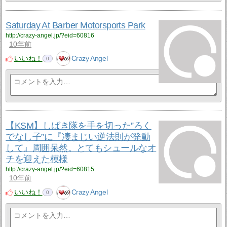
Saturday At Barber Motorsports Park
http://crazy-angel.jp/?eid=60816
10年前
いいね！
Crazy Angel
0
【KSM】しばき隊を手を切った”ろく
でなし子”に『凄まじい逆法則が発動
して』周囲呆然。とてもシュールなオ
チを迎えた模様
http://crazy-angel.jp/?eid=60815
10年前
いいね！
Crazy Angel
0