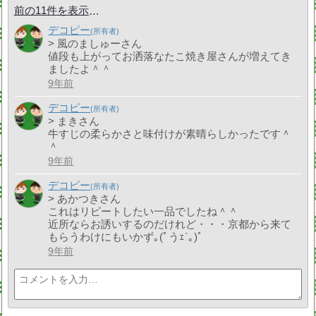
前の11件を表示
デコピー
> 風のましゅーさん
値段も上がってお洒落なたこ焼き屋さんが増えてき
ましたよ＾＾
9年前
デコピー
> まきさん
牛すじの柔らかさと味付けが素晴らしかったです＾
＾
9年前
デコピー
> あかつきさん
これはリピートしたい一品でしたね＾＾
近所ならお誘いするのだけれど・・・京都から来て
もらうわけにもいかず｡(ﾟうｪ´｡)ﾟ
9年前