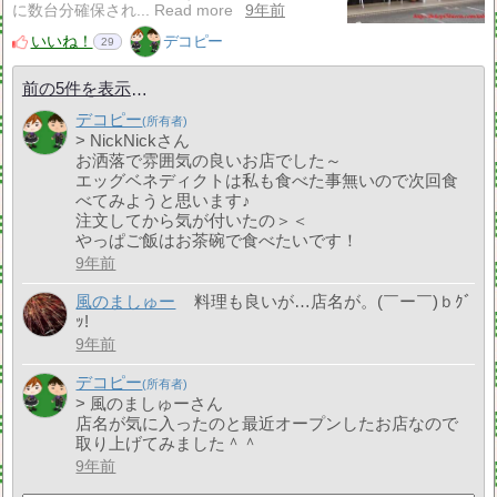
に数台分確保され... Read more
9年前
いいね！
デコピー
29
前の5件を表示
デコピー
> NickNickさん
お洒落で雰囲気の良いお店でした～
エッグベネディクトは私も食べた事無いので次回食
べてみようと思います♪
注文してから気が付いたの＞＜
やっぱご飯はお茶碗で食べたいです！
9年前
風のましゅー
料理も良いが…店名が。(￣ー￣)ｂｸﾞ
ｯ!
9年前
デコピー
> 風のましゅーさん
店名が気に入ったのと最近オープンしたお店なので
取り上げてみました＾＾
9年前