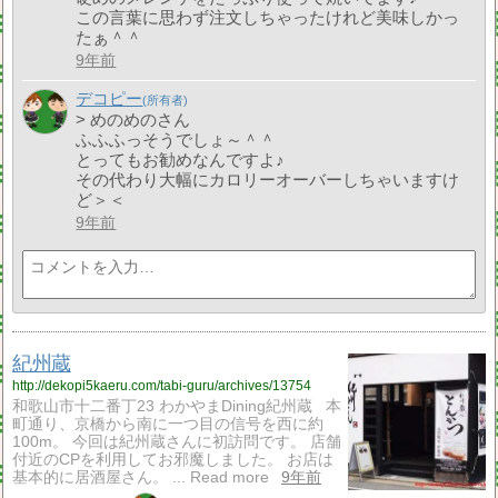
この言葉に思わず注文しちゃったけれど美味しかっ
たぁ＾＾
9年前
デコピー
> めのめのさん
ふふふっそうでしょ～＾＾
とってもお勧めなんですよ♪
その代わり大幅にカロリーオーバーしちゃいますけ
ど＞＜
9年前
紀州蔵
http://dekopi5kaeru.com/tabi-guru/archives/13754
和歌山市十二番丁23 わかやまDining紀州蔵 本
町通り、京橋から南に一つ目の信号を西に約
100m。 今回は紀州蔵さんに初訪問です。 店舗
付近のCPを利用してお邪魔しました。 お店は
基本的に居酒屋さん。 ... Read more
9年前