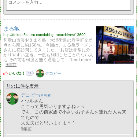
まる亀
http://dekopi5kaeru.com/tabi-guru/archives/13690
和歌山市湊448 まる亀 大浦街道の舟津町交差
点から南に約150m。 今回は、まる亀ラーメン
さんに初訪問してきました。 お店は非常に分
かりやすい立地。一度も利用したことのない人
も その前を何度と無く通過して... Read more
9年前
いいね！
デコピー
31
前の11件を表示
デコピー
> ウルさん
ここって勇気いりますよね＞＜
でも、この前家族で小さいお子さんを連れた人も来
てたので
大丈夫だと思いますよ＾＾
9年前