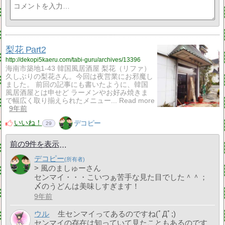
梨花 Part2
http://dekopi5kaeru.com/tabi-guru/archives/13396
海南市築地1-43 韓国風居酒屋 梨花（リファ）
久しぶりの梨花さん。今回は夜営業にお邪魔し
ました。 前回の記事にも書いたように、韓国
風居酒屋とは申せど ラーメンやお好み焼きま
で幅広く取り揃えられたメニュー... Read more
9年前
いいね！
デコピー
29
前の9件を表示
デコピー
> 風のましゅーさん
センマイ・・・こいつぁ苦手な見た目でした＾＾；
〆のうどんは美味しすぎます！
9年前
ウル
生センマイってあるのですね(ﾟДﾟ;)
センマイの存在は知っていて見たこともあるのです