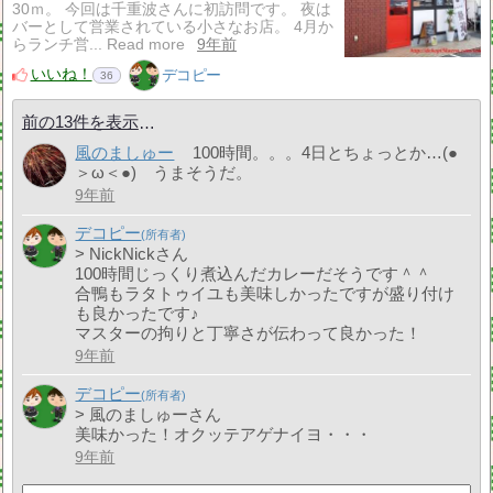
30ｍ。 今回は千重波さんに初訪問です。 夜は
バーとして営業されている小さなお店。 4月か
らランチ営... Read more
9年前
いいね！
デコピー
36
前の13件を表示
風のましゅー
100時間。。。4日とちょっとか…(●
＞ω＜●) うまそうだ。
9年前
デコピー
> NickNickさん
100時間じっくり煮込んだカレーだそうです＾＾
合鴨もラタトゥイユも美味しかったですが盛り付け
も良かったです♪
マスターの拘りと丁寧さが伝わって良かった！
9年前
デコピー
> 風のましゅーさん
美味かった！オクッテアゲナイヨ・・・
9年前