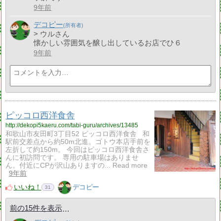
9年前
デコピー
> ウルさん
懐かしい雰囲気を醸し出しているお店でひ６
9年前
ピッコロ西洋食舎
http://dekopi5kaeru.com/tabi-guru/archives/13485
和歌山市友田町3丁目52 ピッコロ西洋食舎 和
駅前交差点から約50m北進。ゴトウ本店手前を
左折して約150m。 今回はピッコロ西洋食舎さ
んに初訪問です。 専用の駐車場はありませ
ん。付近にCPが沢山ありますの... Read more
9年前
いいね！
デコピー
31
前の15件を表示