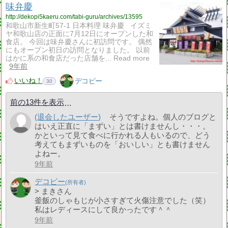
味弁慶
http://dekopi5kaeru.com/tabi-guru/archives/13595
和歌山市新生町57-1 日本料理 味弁慶 イズミ
ヤ和歌山店の正面に7月12日にオープンした和
食店。 今回は味弁慶さんに初訪問です。 偶然
にもオープン初日の訪問となりました。 以前
はかに系の和食店だった店舗を... Read more
9年前
いいね！
デコピー
30
前の13件を表示
(退会したユーザー)
そうですよね。個人のブログと
はいえ正直に「まずい」とは書けませんし・・・。
かといって見て食べに行かれる人もいるので、どう
考えてもまずいものを「おいしい」とも書けません
よねー。
9年前
デコピー
> まきさん
釜飯のしゃもじが小さすぎて火傷注意でした（笑）
私はレディースにして良かったです＾＾
9年前