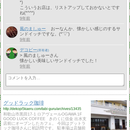
*)
こういうお店は、リストアップしておかないとです
ね(*^^*)
9年前
風のましゅー
おーなんか、懐かしい感じのするサ
ンドイッチですな。(*'▽')
9年前
デコピー
> 風のましゅーさん
懐かしい美味しいサンドイッチでした！
9年前
グッドラック珈琲
http://dekopi5kaeru.com/tabi-guru/archives/13435
和歌山市黒田17-1 ロアヴェールOGAWA 1F
GOOD LUCK COFFEE きのくに信金 出水支
店前にオープンしたカフェ。 今回はグットラ
ック珈琲さんに初訪問です。 駐車場は店舗前