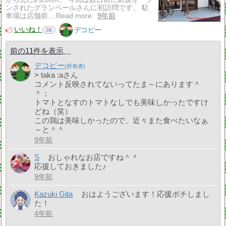
ンされたグランペールさんに初訪問です。 駐
車場は店舗前... Read more
9年前
いいね！
デコピー
38
前の11件を表示
デコピー
> taka :aさん
コメント反映されてないってたま～にあります＾
＾；
トマトとなすのトマトなしでも美味しかったですけ
どね（笑）
この鶏は美味しかったので、近々また食べたいなぁ
～と＾＾
9年前
S
おしゃれなお店ですね＾＾
応援しておきました♪
9年前
Kazuki Gita
おはようございます！応援ポチしまし
た！
4年前