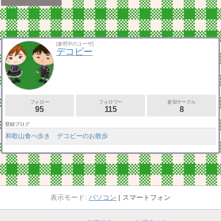
[参照中のユーザ]
デコピー
フォロー
フォロワー
参加サークル
95
115
8
登録ブログ
和歌山食べ歩き デコピーのお散歩
パソコン
スマートフォン