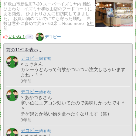
和歌山市新生町7-20 スーパーイズミヤ内 麺処
ひまわり イズミヤ和歌山店のフードコートに
ある麺処。 ひまわりさんに初訪問してきまし
た。 お買い物のついでに立ち寄った麺処。 席
数は意外に多めで約5～60席... Read more
9年
前
いいね！
デコピー
25
前の11件を表示
デコピー
> まきさん
カレーうどんって何故かついつい注文しちゃいます
よね～＾＾
9年前
デコピー
> あかつきさん
寒い位にエアコン効いてたので美味しかったです＾
＾
チゲ鍋とか熱い物を食べたくなります（笑）
9年前
デコピー