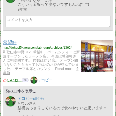
こういう看板って少ないですもんね(*^^*)
9年前
希望軒
http://dekopi5kaeru.com/tabi-guru/archives/13624
和歌山市中野31-1 希望軒 パームシティーに新
規オープンしたラーメン店。 今回は希望軒さ
んに初訪問です。 席数は約34席。 オープン間
もないこともあってお祝いのお花が並んでいま
した。 テーブル席とカウンタ... Read more
9
年前
いいね！
デコピー
36
前の11件を表示
デコピー
> ウルさん
結構あっさりしているので食べやすいと思います＾
＾