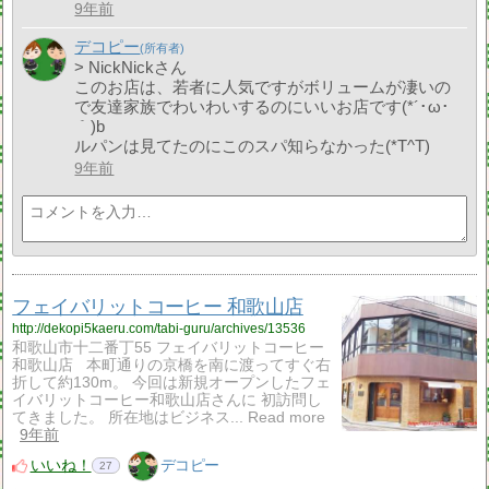
9年前
デコピー
> NickNickさん
このお店は、若者に人気ですがボリュームが凄いの
で友達家族でわいわいするのにいいお店です(*´･ω･
｀)b
ルパンは見てたのにこのスパ知らなかった(*T^T)
9年前
フェイバリットコーヒー 和歌山店
http://dekopi5kaeru.com/tabi-guru/archives/13536
和歌山市十二番丁55 フェイバリットコーヒー
和歌山店 本町通りの京橋を南に渡ってすぐ右
折して約130m。 今回は新規オープンしたフェ
イバリットコーヒー和歌山店さんに 初訪問し
てきました。 所在地はビジネス... Read more
9年前
いいね！
デコピー
27