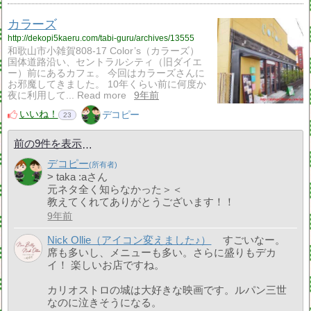
カラーズ
http://dekopi5kaeru.com/tabi-guru/archives/13555
和歌山市小雑賀808-17 Color’s（カラーズ）
国体道路沿い、セントラルシティ（旧ダイエ
ー）前にあるカフェ。 今回はカラーズさんに
お邪魔してきました。 10年くらい前に何度か
夜に利用して... Read more
9年前
いいね！
デコピー
23
前の9件を表示
デコピー
> taka :aさん
元ネタ全く知らなかった＞＜
教えてくれてありがとうございます！！
9年前
Nick Ollie（アイコン変えました♪）
すごいなー。
席も多いし、メニューも多い。さらに盛りもデカ
イ！ 楽しいお店ですね。
カリオストロの城は大好きな映画です。ルパン三世
なのに泣きそうになる。