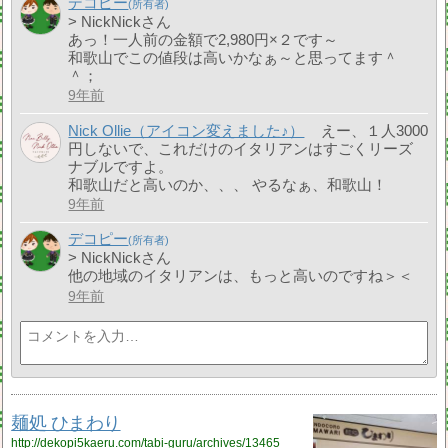
デコピー
> NickNickさん
あっ！一人前の金額で2,980円×２です～
和歌山でこの値段は高いかなぁ～と思ってます＾
＾；
9年前
Nick Ollie（アイコン変えました♪）
えー、１人3000
円しないで、これだけのイタリアンはすごくリーズ
ナブルですよ。
和歌山だと高いのか、、、 やるなぁ、和歌山！
9年前
デコピー
> NickNickさん
他の地域のイタリアンは、もっと高いのですね＞＜
9年前
麺処 ひまわり
http://dekopi5kaeru.com/tabi-guru/archives/13465