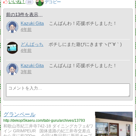
いいね！
デコピー
20
前の13件を表示
Kazuki Gita
こんばんわ！応援ポチしました！
4年前
どんぱっち
ポチしにまた遊びにきますヽ(*´∀｀)
4年前
Kazuki Gita
こんばんは！応援ポチしました！
3年前
グランペール
http://dekopi5kaeru.com/tabi-guru/archives/13793
和歌山市紀三井寺742-18 ダイニングカフェ&ワ
イン GRIMPEUR 国体道路の紀三井寺交差点
から北に約200m。 今回は数日前に新規オープ