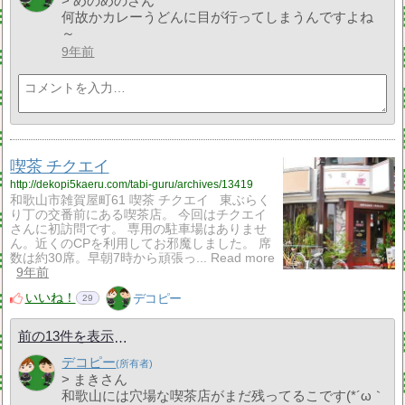
> めのめのさん
何故かカレーうどんに目が行ってしまうんですよね
～
9年前
喫茶 チクエイ
http://dekopi5kaeru.com/tabi-guru/archives/13419
和歌山市雑賀屋町61 喫茶 チクエイ 東ぶらく
り丁の交番前にある喫茶店。 今回はチクエイ
さんに初訪問です。 専用の駐車場はありませ
ん。近くのCPを利用してお邪魔しました。 席
数は約30席。早朝7時から頑張っ... Read more
9年前
いいね！
デコピー
29
前の13件を表示
デコピー
> まきさん
和歌山には穴場な喫茶店がまだ残ってるこです(*´ω｀