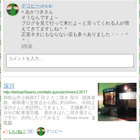
デコピー
> あかつきさん
そうなんですよ～
ブログを見て行って来たよ～と言ってくれる人が増
えてきてますしね＾＾
正直ネタにもならない店も多々ありました・・・＾
＾；
9年前
深川
http://dekopi5kaeru.com/tabi-guru/archives/13577
和歌山市小雑賀3丁目２ たこ焼き 深川 国体道
路、昭和通り交差点から西に約100m。 今回は
深川さんに初訪問してきました。 店舗裏手に2
台分の駐車場完備。 表向きはたこ焼き屋さん
ですが、店内に入ってみると ... Read more
9
年前
いいね！
デコピー
29