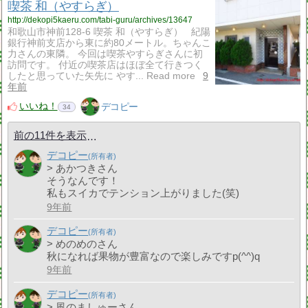
喫茶 和（やすらぎ）
http://dekopi5kaeru.com/tabi-guru/archives/13647
和歌山市神前128-6 喫茶 和（やすらぎ） 紀陽
銀行神前支店から東に約80メートル。ちゃんこ
力さんの東隣。 今回は喫茶やすらぎさんに初
訪問です。 付近の喫茶店はほぼ全て行きつく
したと思っていた矢先に やす... Read more
9
年前
いいね！
デコピー
34
前の11件を表示
デコピー
> あかつきさん
そうなんです！
私もスイカでテンション上がりました(笑)
9年前
デコピー
> めのめのさん
秋になれば果物が豊富なので楽しみですp(^^)q
9年前
デコピー
> 風のましゅーさん