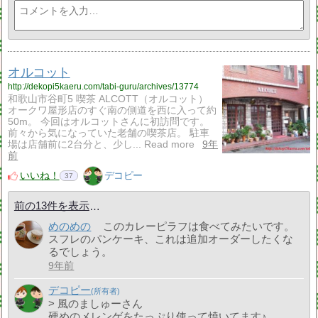
オルコット
http://dekopi5kaeru.com/tabi-guru/archives/13774
和歌山市谷町5 喫茶 ALCOTT（オルコット）
オークワ屋形店のすぐ南の側道を西に入って約
50m。 今回はオルコットさんに初訪問です。
前々から気になっていた老舗の喫茶店。 駐車
場は店舗前に2台分と、少し... Read more
9年
前
いいね！
デコピー
37
前の13件を表示
めのめの
このカレーピラフは食べてみたいです。
スフレのパンケーキ、これは追加オーダーしたくな
るでしょう。
9年前
デコピー
> 風のましゅーさん
硬めのメレンゲをたっぷり使って焼いてます♪