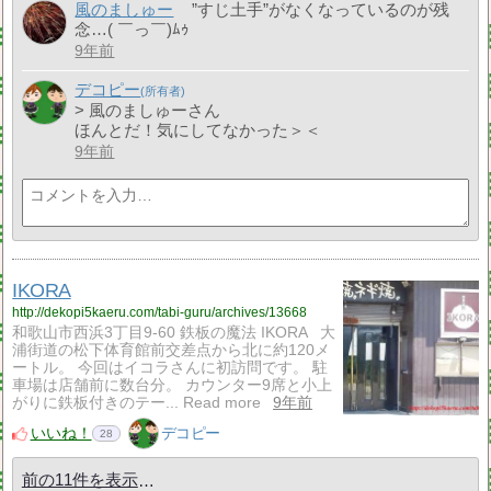
風のましゅー
”すじ土手”がなくなっているのが残
念…( ￣っ￣)ﾑｩ
9年前
デコピー
> 風のましゅーさん
ほんとだ！気にしてなかった＞＜
9年前
IKORA
http://dekopi5kaeru.com/tabi-guru/archives/13668
和歌山市西浜3丁目9-60 鉄板の魔法 IKORA 大
浦街道の松下体育館前交差点から北に約120メ
ートル。 今回はイコラさんに初訪問です。 駐
車場は店舗前に数台分。 カウンター9席と小上
がりに鉄板付きのテー... Read more
9年前
いいね！
デコピー
28
前の11件を表示