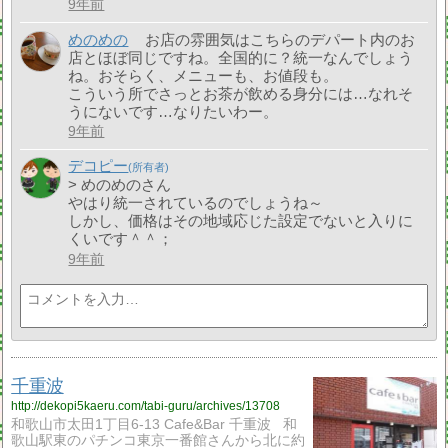
9年前
めのめの
お店の雰囲気はこちらのデパート内のお
店とほぼ同じですね。全国的に？統一なんでしょう
ね。おそらく、メニューも、お値段も。
こういう所でさっとお茶が飲める身分には…なれそ
うにないです…なりたいわー。
9年前
デコピー
> めのめのさん
やはり統一されているのでしょうね～
しかし、価格はその地域応じた設定でないと入りに
くいです＾＾；
9年前
千重波
http://dekopi5kaeru.com/tabi-guru/archives/13708
和歌山市太田1丁目6-13 Cafe&Bar 千重波 和
歌山駅東のパチンコ東京一番館さんから北に約