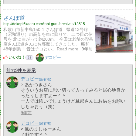
さんぽ道
http://dekopi5kaeru.com/tabi-guru/archives/13515
和歌山市新中島150-1 さんぽ道 県道13号線
（昭和通り）の高架を東に降りて、二つ目の信
号を 北に曲がって約200m。 今回は老舗の喫茶
店さんぽ道さんにお邪魔してきました。 昭和
48年創業！ 昔はチコとい... Read more
9年前
いいね！
デコピー
28
前の9件を表示
デコピー
> あかつきさん
そういうお店に思い切って入ってみると居心地良か
ったりしますよー＾＾
一人では怖いでしょうけど旦那さんにお供をお願い
しちゃおう（笑）
9年前
デコピー
> 風のましゅーさん
了解です＾＾