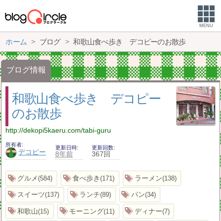
MENU
ホーム
ブログ
和歌山食べ歩き デコピーのお散歩
ブログ情報
和歌山食べ歩き デコピー
のお散歩
http://dekopi5kaeru.com/tabi-guru
所有者
更新日時
更新回数
デコピー
8年前
367回
グルメ
食べ歩き
ラーメン
584
171
138
スイーツ
ランチ
パン
137
89
34
和歌山
モーニング
ディナー
15
11
7