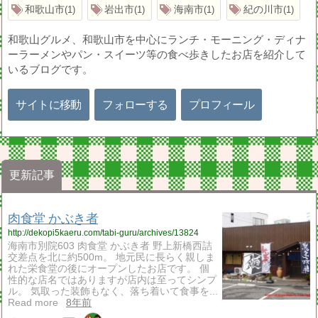
和歌山市
岩出市
海南市
紀の川市
1
1
1
1
和歌山グルメ、和歌山市を中心にランチ・モーニング・ディナ
ーラーメンやパン・スイーツ等の食べ歩きしたお店を紹介して
いるブログです。
サイトに移動
フォローする
プロフィール
更新記事
肉食堂 かぶき者
http://dekopi5kaeru.com/tabi-guru/archives/13824
海南市別院603 肉食堂 かぶき者 野上新橋西詰
交差点を北に約500m。 地元民に長らく親しま
れた栄食堂の後にオープンしたお店です。 個
性的な店名ではありますが店内は至ってシンプ
ル。 気取った装飾もなく、落ち着いて食事を...
Read more
8年前