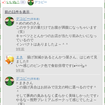
いいね！
デコピー
35
前の11件を表示
デコピー
> めのめのさん
このサラダの量だけでお腹が満腹になっちゃいます
（笑）
キャベツととんかつのお店が当たり前みたいになっ
ているので
インパクトはありましたよ～＾＾
9年前
まき
揚げ加減があるとんかつ屋さん、はじめて見
ました!!
い〜感じのピンク色で食欲倍増です(๑•̀ㅂ•́)و✧︎
9年前
デコピー
> まきさん
この揚げ具合はお好みで注文の時に選べるのです＾
＾
そして豚肉の臭みもなく柔らかく美味しかったです♪
やるな～熊野プレミアムポークって感じでしたよ～
（笑）