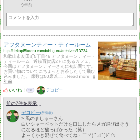
9年前
アフタヌーンティー・ティールーム
http://dekopi5kaeru.com/tabi-guru/archives/13734
和歌山市友田町5丁目46 アフタヌーンティー・
ティールーム 近鉄百貨店2Ｆにあるカフェ。
今回はアフタヌーンティーさんに初訪問です。
お買い物のついでにちょっとお茶したくて飛び
込みました。 席数は50席以上... Read more
9
年前
いいね！
デコピー
38
前の7件を表示
デコピー
> 風のましゅーさん
白いシャーベットだけを口にしたらメガ飛び出そう
になるほど酸っぱかった（笑）
よ～くかき混ぜて食べてね・⌒ヾ( ﾟ⊿ﾟ)ﾎﾟｲｯ