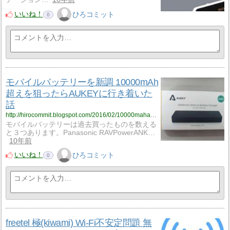
いいね！
ひろコミット
0
モバイルバッテリーを新調 10000mAh
超えを狙ったらAUKEYに行き着いた
話
http://hirocommit.blogspot.com/2016/02/10000mahaukey.html
モバイルバッテリーは過去買ったものを数える
と３つあります。Panasonic RAVPowerANK…
10年前
いいね！
ひろコミット
0
freetel 極(kiwami) Wi-Fi不安定問題 無