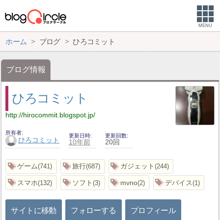
MENU
ホーム
ブログ
ひろコミット
ブログ情報
ひろコミット
http://hirocommit.blogspot.jp/
所有者
更新日時
更新回数
ひろコミット
10年前
20回
ゲーム
旅行
ガジェット
741
687
244
スマホ
ソフト
mvno
デバイス
132
3
2
1
サイトに移動
フォローする
プロフィール