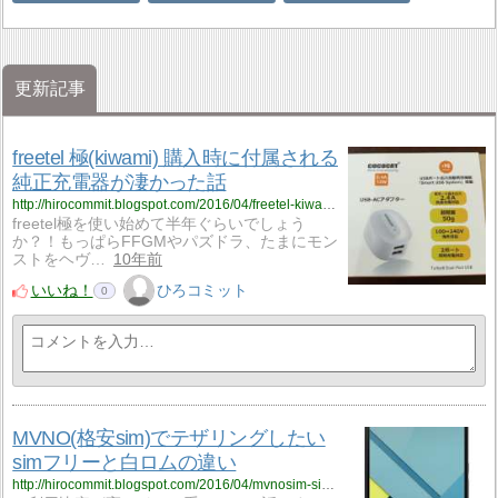
更新記事
freetel 極(kiwami) 購入時に付属される
純正充電器が凄かった話
http://hirocommit.blogspot.com/2016/04/freetel-kiwami.html
freetel極を使い始めて半年ぐらいでしょう
か？！もっぱらFFGMやパズドラ、たまにモン
ストをヘヴ…
10年前
いいね！
ひろコミット
0
MVNO(格安sim)でテザリングしたい
simフリーと白ロムの違い
http://hirocommit.blogspot.com/2016/04/mvnosim-sim.html