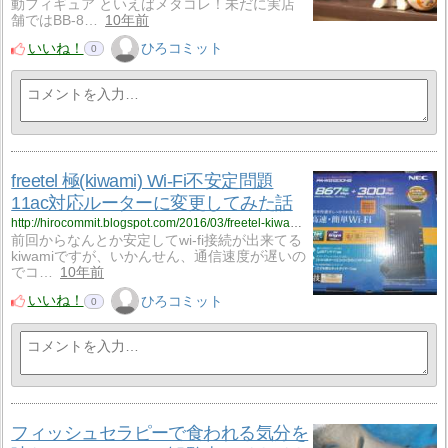
動フィギュア といえばメタコレ！未だに実店
舗ではBB-8…
10年前
いいね！
ひろコミット
0
freetel 極(kiwami) Wi-Fi不安定問題
11ac対応ルーターに変更してみた話
http://hirocommit.blogspot.com/2016/03/freetel-kiwami-wi-fi-11ac.html
前回からなんとか安定してwi-fi接続が出来てる
kiwamiですが、いかんせん、通信速度が遅いの
でコ…
10年前
いいね！
ひろコミット
0
フィッシュセラピーで食われる気分を