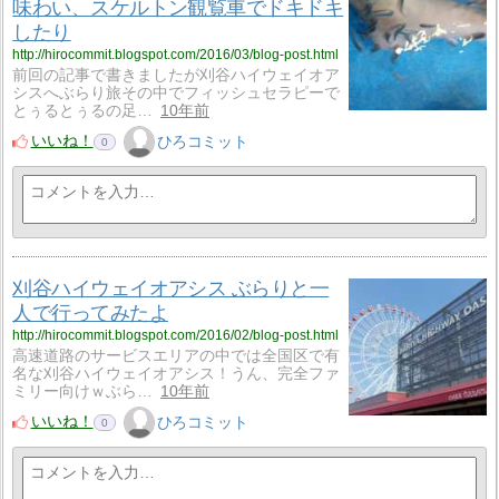
味わい、スケルトン観覧車でドキドキ
したり
http://hirocommit.blogspot.com/2016/03/blog-post.html
前回の記事で書きましたが刈谷ハイウェイオア
シスへぶらり旅その中でフィッシュセラピーで
とぅるとぅるの足…
10年前
いいね！
ひろコミット
0
刈谷ハイウェイオアシス ぶらりと一
人で行ってみたよ
http://hirocommit.blogspot.com/2016/02/blog-post.html
高速道路のサービスエリアの中では全国区で有
名な刈谷ハイウェイオアシス！うん、完全ファ
ミリー向けｗぶら…
10年前
いいね！
ひろコミット
0