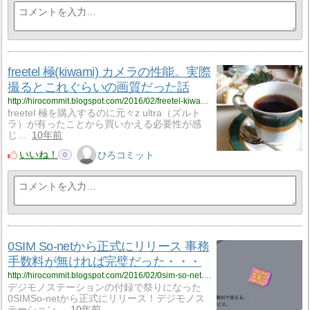
freetel 極(kiwami) カメラの性能。実際
撮るとこれぐらいの画質だった話
http://hirocommit.blogspot.com/2016/02/freetel-kiwami.html
freetel 極を購入するのに元々z ultra（ズルト
ラ）が有ったことから買いかえる必要性が感
じ…
10年前
いいね！
ひろコミット
0
0SIM So-netから正式にリリース 事務
手数料が無ければ完璧だった・・・
http://hirocommit.blogspot.com/2016/02/0sim-so-net.html
デジモノステーションの付録で祭りになった
0SIMSo-netから正式にリリース！デジモノス
テーション…
10年前