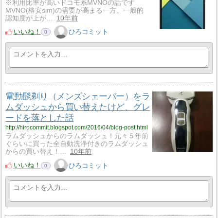
※利用比率が高いドコモ系MVNOの話です
MVNO(格安sim)の需要が高まる一方、一般的
認知度が上が…
10年前
いいね！
ひろコミット
0
電動髭剃り（メンズシェーバー）をラ
ムダッシュから買い替えたけど、グレ
ードを落とした話
http://hirocommit.blogspot.com/2016/04/blog-post.html
ラムダッシュからのラムダッシュ！元々５年前
ぐらいに買った全自動洗浄付きのラムダッシュ
からの買い替え！…
10年前
いいね！
ひろコミット
0