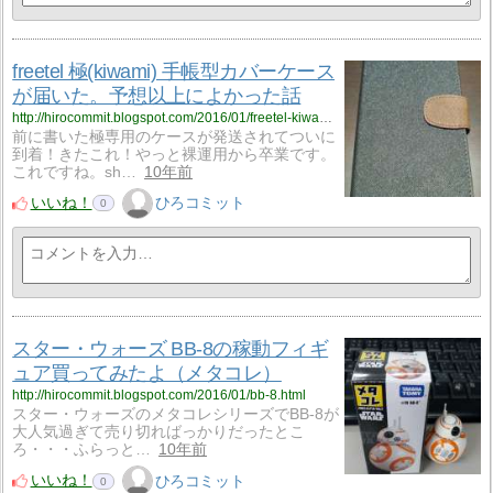
freetel 極(kiwami) 手帳型カバーケース
が届いた。予想以上によかった話
http://hirocommit.blogspot.com/2016/01/freetel-kiwami.html
前に書いた極専用のケースが発送されてついに
到着！きたこれ！やっと裸運用から卒業です。
これですね。sh…
10年前
いいね！
ひろコミット
0
スター・ウォーズ BB-8の稼動フィギ
ュア買ってみたよ（メタコレ）
http://hirocommit.blogspot.com/2016/01/bb-8.html
スター・ウォーズのメタコレシリーズでBB-8が
大人気過ぎて売り切ればっかりだったとこ
ろ・・・ふらっと…
10年前
いいね！
ひろコミット
0