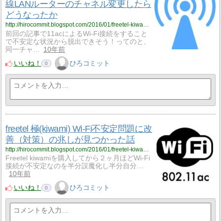
線LANルーターのチャネル変更したら
どうなったか
http://hirocommit.blogspot.com/2016/01/freetel-kiwami-wi-fi-lan.html
前回の記事で11acによるWi-Fi接続をすること
で不安定な状況から脱出できそう！ってのと、
同一チャ…
10年前
いいね！
ひろコミット
0
freetel 極(kiwami) Wi-Fi不安定問題に改
善（対策）の兆しが見つかった話
http://hirocommit.blogspot.com/2016/01/freetel-kiwami-wi-fi_25.html
Freetel kiwamiを購入してから２ヶ月ほどWi-Fi
接続が不安定なのを半分誤魔化し半分自分…
10年前
いいね！
ひろコミット
0