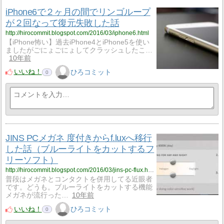
iPhone6で２ヶ月の間でリンゴループ
が２回なって復元失敗した話
http://hirocommit.blogspot.com/2016/03/iphone6.html
【iPhone怖い】過去iPhone4とiPhone5を使い
ましたがごにょごにょしてクラッシュしたこ…
10年前
いいね！
ひろコミット
0
JINS PCメガネ 度付きからf.luxへ移行
した話（ブルーライトをカットするフ
リーソフト）
http://hirocommit.blogspot.com/2016/03/jins-pc-flux.html
普段はメガネとコンタクトを併用してる近眼者
です。どうも。ブルーライトをカットする機能
メガネが流行った…
10年前
いいね！
ひろコミット
0