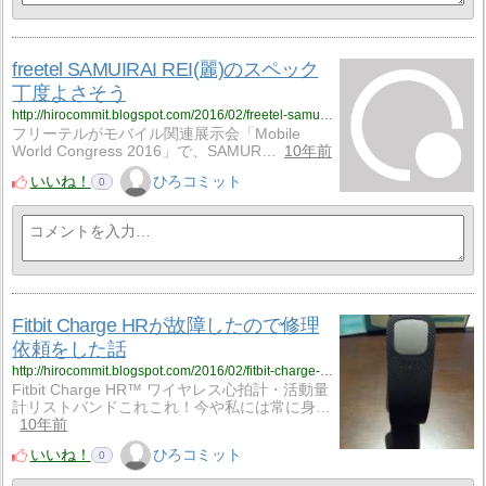
freetel SAMUIRAI REI(麗)のスペック
丁度よさそう
http://hirocommit.blogspot.com/2016/02/freetel-samuirai-rei.html
フリーテルがモバイル関連展示会「Mobile
World Congress 2016」で、SAMUR…
10年前
いいね！
ひろコミット
0
Fitbit Charge HRが故障したので修理
依頼をした話
http://hirocommit.blogspot.com/2016/02/fitbit-charge-hr.html
Fitbit Charge HR™ ワイヤレス心拍計・活動量
計リストバンドこれこれ！今や私には常に身…
10年前
いいね！
ひろコミット
0