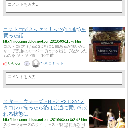
コストコでミックスナッツ(1.13kg)を
買った話
http://hirocommit.blogspot.com/2016/03/113kg.html
コストコに行けるのは月に１回あるか無いか。
今まで普通のスーパーでは手を出してなかった
ものをついつい買…
10年前
いいね！
ひろコミット
0
スター・ウォーズ BB-8とR2-D2のメ
タコレが揃ったら後は普通に買い揃え
れる状態に
http://hirocommit.blogspot.com/2016/03/bb-8r2-d2.html
スターウォーズのダイキャスト製 塗装済み 可