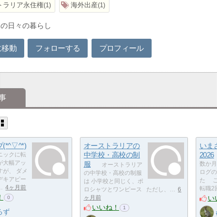
トラリア永住権
海外出産
1
1
ドの日々の暮らし
に移動
フォローする
プロフィール
事
*^▽^*)
オーストラリアの
いま
中学校・高校の制
2026
ニックに転
が大幅アッ
服
数か月
オーストラリア
すが、 ダメ
ログの
の中学校・高校の制服
デキアピー
た こ
は 小学校と同じく、ポ
…
4ヶ月前
転職2
ロシャツとワンピース ただし、…
6
！
い
ヶ月前
0
いいね！
1
ろず