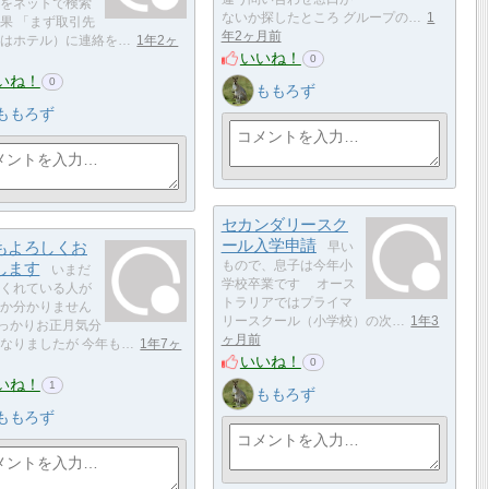
をネットで検索
ないか探したところ グループの…
1
果 「まず取引先
年2ヶ月前
はホテル）に連絡を…
1年2ヶ
いいね！
0
いね！
0
ももろず
ももろず
セカンダリースク
ール入学申請
もよろしくお
早い
します
もので、息子は今年小
いまだ
学校卒業です オース
くれている人が
トラリアではプライマ
か分かりません
リースクール（小学校）の次…
1年3
っかりお正月気分
ヶ月前
なりましたが 今年も…
1年7ヶ
いいね！
0
いね！
1
ももろず
ももろず