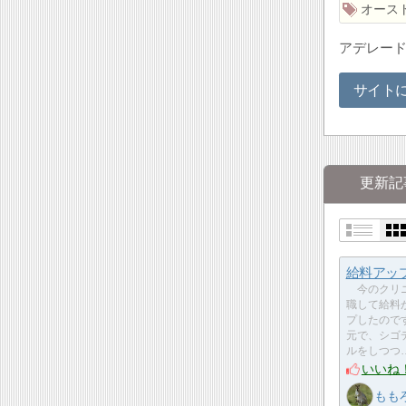
オース
アデレー
サイト
更新記
給料アップ(
今のクリ
職して給料
プしたので
元で、シゴ
ルをしつつ
いいね
もも