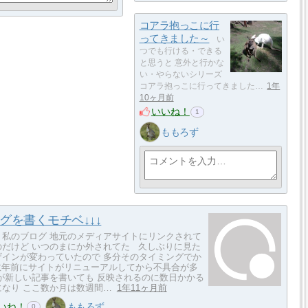
コアラ抱っこに行
ってきました～
い
つでも行ける・できる
と思うと 意外と行かな
い・やらないシリーズ
コアラ抱っこに行ってきました…
1年
10ヶ月前
いいね！
1
ももろず
グを書くモチベ↓↓↓
、私のブログ 地元のメディアサイトにリンクされて
のだけど いつのまにか外されてた 久しぶりに見た
ザインが変わっていたので 多分そのタイミングでか
数年前にサイトがリニューアルしてから不具合が多
私が新しい記事を書いても 反映されるのに数日かかる
になり ここ数か月は数週間…
1年11ヶ月前
いね！
ももろず
0