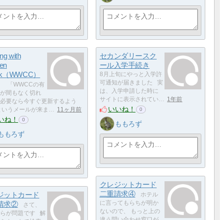
ng with
セカンダリースク
ren
ール入学手続き
ck（WWCC）
8月上旬にやっと入学許
可通知が届きました 実
「WWCCの有
は、入学申請した時に
が間もなく切れ
サイトに表示されてい…
1年前
必要なら今すぐ更新するよう
いいね！
というメールが来ま…
11ヶ月前
0
いね！
0
ももろず
ももろず
クレジットカード
二重請求④
ジットカード
ホテル
請求②
に言ってもらちが明か
さて、
ないので、 もっと上の
らが問題です 解
違う問い合わせ窓口が