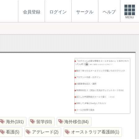
会員登録
ログイン
サークル
ヘルプ
MENU
海外
留学
海外移住
191
93
84
看護
アデレード
オーストラリア看護師
5
2
1