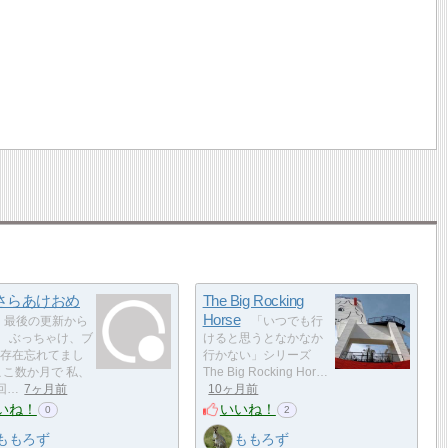
さらあけおめ
The Big Rocking
Horse
最後の更新から
「いつでも行
 ぶっちゃけ、ブ
けると思うとなかなか
存在忘れてまし
行かない」シリーズ
こ数か月で 私、
The Big Rocking Hor…
回…
7ヶ月前
10ヶ月前
いね！
いいね！
0
2
ももろず
ももろず