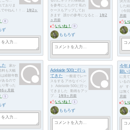
ところ…
るのにネットの体験談
決方法
れておりま
を参考にしたので 私の
した結
んでやねん！！…
1年2ヶ
ケースもアップしてお
（今回
きます 誰かの参考になると…
1年2
月前
ヶ月前
！
い
0
いいね！
0
ろず
ももろず
した
今年
家か
Adelaide 500に行っ
給料も大幅
願い
てきた
料は経験年数
一般道でレー
に見て
があるので
スをする アホなイベン
いるの
たり寄った
ト Adelaide 500に行っ
が す
年6ヶ月前
てきました 動画をアッ
は無く
！
プ…
1年9ヶ月前
月前
1
いいね！
い
1
ろず
ももろず