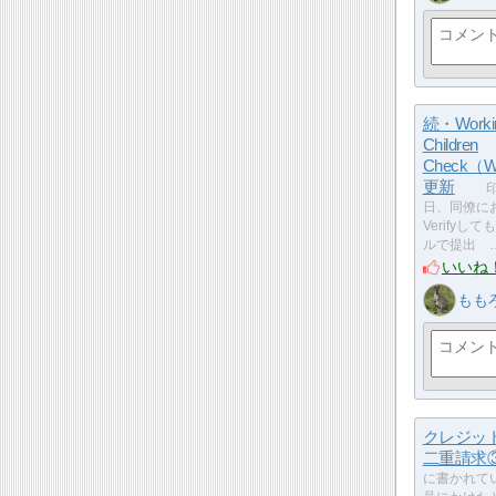
続・Workin
Children
Check（
更新
印
日、同僚に
Verify
ルで提出 
いいね
もも
クレジッ
二重請求
に書かれて