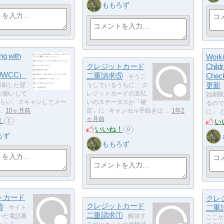
ももろず
g with
Worki
クレジットカード
Child
WWCC）
二重請求⑤
Che
そうこ
更新
刷した翌
うしているうちに、 ク
お願いして
レジットカードの支払
効期限
してもらい、スキャンしてメー
いのステータスが「確
るので
…
10ヶ月前
定」に キャンセル手続きは…
1年2
に」 
ヶ月前
！
い
1
いいね！
0
ろず
ももろず
トカード
クレ
クレジットカード
③
二重
サイト
二重請求①
いた電話番
解決す
ここか