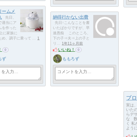
リームメ
入
納得行かない出費
先日、
で適当にア
先日↑こんなことを書
ムを作った
いたばかりですが、早
以上に家族に
速愚痴 このところ、
ため、調子に乗って …
1
下の子⇒夫⇒上の子と
リ…
1年11ヶ月前
！
いいね！
0
0
ろず
ももろず
ブロ
実は
いた
らデ
な 
く 
よう
い