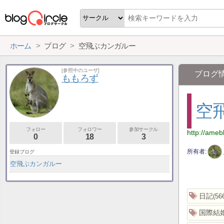
ホーム
ブログ
空飛ぶカンガルー
[参照中のユーザ]
ブログ
ももろず
空
フォロー
フォロワー
参加サークル
http://ameb
0
18
3
所有者
登録ブログ
空飛ぶカンガルー
日記
56
国際結