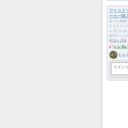
アイスク
ーカー購
余った材料
イスクリー
ら 思った
好評だった
年10ヶ月前
いいね
もも