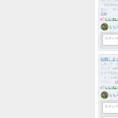
号にかけた
「現在使わ
せん」 な
月前
いいね
もも
転職しま
ら近くて、
アップ 給
などで目安
「どこも似
りでし…
1
いいね
もも