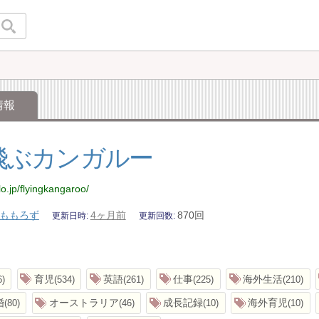
情報
飛ぶカンガルー
lo.jp/flyingkangaroo/
ももろず
4ヶ月前
870回
更新日時
更新回数
育児
英語
仕事
海外生活
6
534
261
225
210
婚
オーストラリア
成長記録
海外育児
80
46
10
10