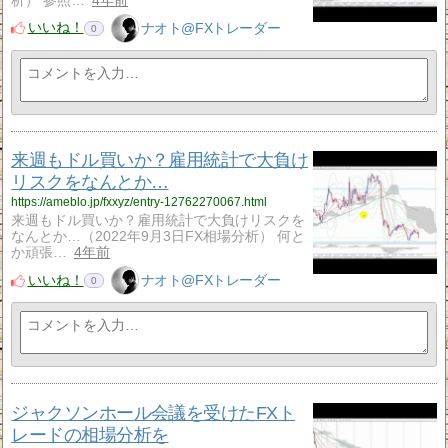
析） 参照…
4年前
いいね！
ナオト@FXトレーダー
0
来週もドル買いか？雇用統計で大負け
リスクをなんとか…
https://ameblo.jp/fxxyz/entry-12762270067.html
来週もドル買いか？雇用統計で大負けリスクを
なんとか…（2022年9月3日FX相場分析） 何と
か頑張…
4年前
いいね！
ナオト@FXトレーダー
0
ジャクソンホール会議を受けたFXト
レードの相場分析を