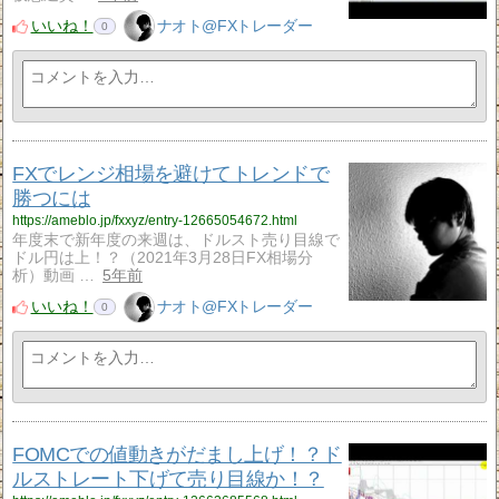
いいね！
ナオト@FXトレーダー
0
FXでレンジ相場を避けてトレンドで
勝つには
https://ameblo.jp/fxxyz/entry-12665054672.html
年度末で新年度の来週は、ドルスト売り目線で
ドル円は上！？（2021年3月28日FX相場分
析）動画 …
5年前
いいね！
ナオト@FXトレーダー
0
FOMCでの値動きがだまし上げ！？ド
ルストレート下げて売り目線か！？