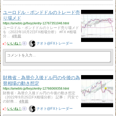
ユーロドル・ポンドドルのトレード売
り場メド
https://ameblo.jp/fxxyz/entry-12767351046.html
ユーロドル・ポンドドルのトレード売り場メド
を（2022年10月2日FX相場分析） #FX #相場
分…
4年前
いいね！
ナオト@FXトレーダー
0
財務省・為替介入後ドル円の今後の為
替相場の動き想定
https://ameblo.jp/fxxyz/entry-12766069358.html
財務省・為替介入後ドル円の今後の動き想定
（2022年9月25日FX相場分析） 記事： 円安で
の財務…
4年前
いいね！
ナオト@FXトレーダー
0