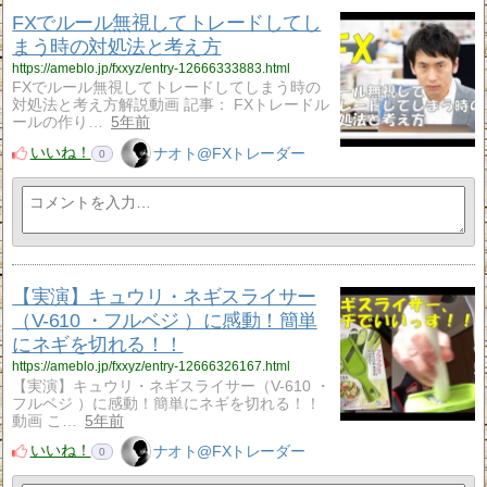
FXでルール無視してトレードしてし
まう時の対処法と考え方
https://ameblo.jp/fxxyz/entry-12666333883.html
FXでルール無視してトレードしてしまう時の
対処法と考え方解説動画 記事： FXトレードル
ールの作り…
5年前
いいね！
ナオト@FXトレーダー
0
【実演】キュウリ・ネギスライサー
（V-610 ・フルベジ ）に感動！簡単
にネギを切れる！！
https://ameblo.jp/fxxyz/entry-12666326167.html
【実演】キュウリ・ネギスライサー（V-610 ・
フルベジ ）に感動！簡単にネギを切れる！！
動画 こ…
5年前
いいね！
ナオト@FXトレーダー
0