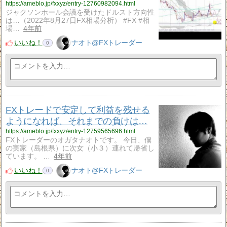
https://ameblo.jp/fxxyz/entry-12760982094.html
ジャクソンホール会議を受けたドルスト方向性
は…（2022年8月27日FX相場分析） #FX #相
場…
4年前
いいね！
ナオト@FXトレーダー
0
FXトレードで安定して利益を残せる
ようになれば、それまでの負けは…
https://ameblo.jp/fxxyz/entry-12759565696.html
FXトレーダーのオガタナオトです。 今日、僕
の実家（島根県）に次女（小３）連れて帰省し
ています。 …
4年前
いいね！
ナオト@FXトレーダー
0