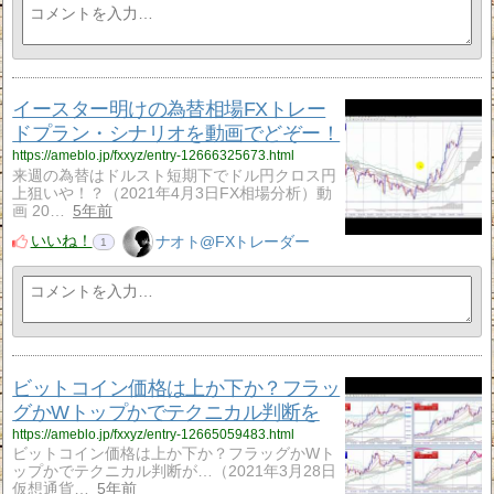
イースター明けの為替相場FXトレー
ドプラン・シナリオを動画でどぞー！
https://ameblo.jp/fxxyz/entry-12666325673.html
来週の為替はドルスト短期下でドル円クロス円
上狙いや！？（2021年4月3日FX相場分析）動
画 20…
5年前
いいね！
ナオト@FXトレーダー
1
ビットコイン価格は上か下か？フラッ
グかWトップかでテクニカル判断を
https://ameblo.jp/fxxyz/entry-12665059483.html
ビットコイン価格は上か下か？フラッグかWト
ップかでテクニカル判断が…（2021年3月28日
仮想通貨…
5年前