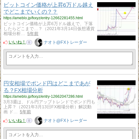
ビットコイン価格が上昇6万ドル越え
でどこまでいくの？？
https://ameblo.jp/fxxyz/entry-12662281455.html
ビットコイン価格が上昇6万ドル越えで、下落
したらどこまで…？（2021年3月14日仮想通貨
相場分析…
5年前
いいね！
ナオト@FXトレーダー
0
円安相場でポンド円はどこまであが
る？FX相場分析
https://ameblo.jp/fxxyz/entry-12662047286.html
3月3週は、ドル円アップトレンドでポンド円も
上昇？（2021年3月13日FX相場分析）解説動
画 ド…
5年前
いいね！
ナオト@FXトレーダー
0