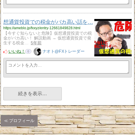
想通貨投資での税金がバカ高い話を…
https://ameblo.jp/fxxyz/entry-12661849828.html
【今すぐ知らないと危険】仮想通貨投資での税
金がバカ高い！ 解説動画 → 仮想通貨投資で発
生する税金…
5年前
いいね！
ナオト@FXトレーダー
0
続きを表示…
プロフィール