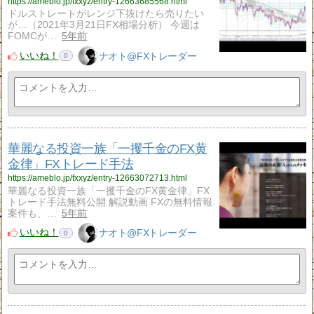
https://ameblo.jp/fxxyz/entry-12663685568.html
ドルストレートがレンジ下抜けたら売りたい
が…（2021年3月21日FX相場分析） 今週は
FOMCが…
5年前
いいね！
ナオト@FXトレーダー
0
華麗なる投資一族「一攫千金のFX黄
金律」FXトレード手法
https://ameblo.jp/fxxyz/entry-12663072713.html
華麗なる投資一族「一攫千金のFX黄金律」FX
トレード手法無料公開 解説動画 FXの無料情報
案件も、…
5年前
いいね！
ナオト@FXトレーダー
0