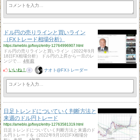
ドル円の売りラインと買いライン
（FXトレード相場分析）
https://ameblo.jp/fxxyz/entry-12764996907.html
ドル円の売りラインと買いライン（2022年9月
18日FX相場分析） ドル円の上昇から一旦のレ
ンジで…
4年前
いいね！
ナオト@FXトレーダー
0
日足トレンドについていく判断方法と
来週のドル円トレード
https://ameblo.jp/fxxyz/entry-12763581319.html
日足トレンドについていく判断方法と来週のド
ル円トレードを（2022年9月10日FX相場分