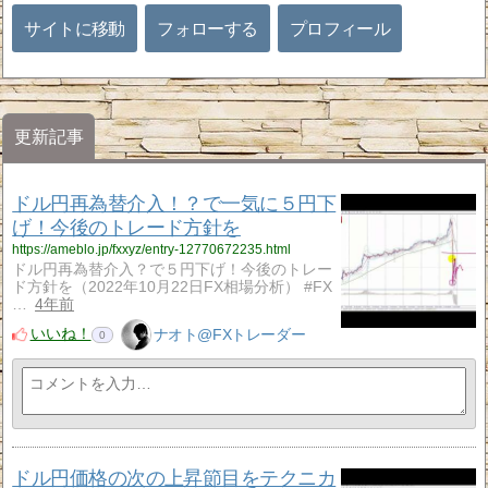
サイトに移動
フォローする
プロフィール
更新記事
ドル円再為替介入！？で一気に５円下
げ！今後のトレード方針を
https://ameblo.jp/fxxyz/entry-12770672235.html
ドル円再為替介入？で５円下げ！今後のトレー
ド方針を（2022年10月22日FX相場分析） #FX
…
4年前
いいね！
ナオト@FXトレーダー
0
ドル円価格の次の上昇節目をテクニカ