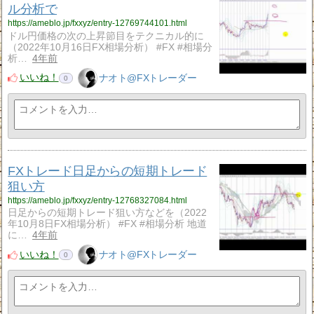
ル分析で
https://ameblo.jp/fxxyz/entry-12769744101.html
ドル円価格の次の上昇節目をテクニカル的に
（2022年10月16日FX相場分析） #FX #相場分
析…
4年前
いいね！
ナオト@FXトレーダー
0
FXトレード日足からの短期トレード
狙い方
https://ameblo.jp/fxxyz/entry-12768327084.html
日足からの短期トレード狙い方などを（2022
年10月8日FX相場分析） #FX #相場分析 地道
に…
4年前
いいね！
ナオト@FXトレーダー
0