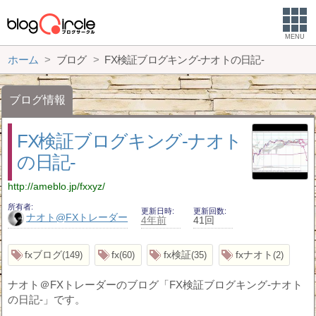
MENU
ホーム
ブログ
FX検証ブログキング-ナオトの日記-
ブログ情報
FX検証ブログキング-ナオト
の日記-
http://ameblo.jp/fxxyz/
所有者
更新日時
更新回数
ナオト@FXトレーダー
4年前
41回
fxブログ
fx
fx検証
fxナオト
149
60
35
2
ナオト＠FXトレーダーのブログ「FX検証ブログキング-ナオト
の日記-」です。