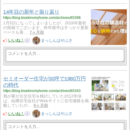
14年目の新年と振り返り
https://blog.kisekinomyhome.com/archives/65398
1月5日になってしまいましたが、2026年最初
の投稿でございます。昨年後半はすっかり更新
ペースも落…
7ヶ月前
いいね！
まっしんはやぶさ
2
セミオーダー住宅が30坪で1980万円
の時代
https://blog.kisekinomyhome.com/archives/65343
我が家が注文住宅を検討していた2012年頃
は、結構住宅会社がWebサイトに住宅価格を掲
載していたの…
8ヶ月前
いいね！
まっしんはやぶさ
1