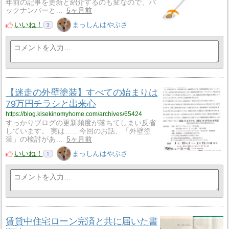
年前の記事を更新と紹介するのも変なので、バ
ックナンバーと…
5ヶ月前
いいね！
まっしんはやぶさ
3
【迷走の外壁塗装】すべての始まりは
79万円チラシと出来心
https://blog.kisekinomyhome.com/archives/65424
すっかりブログの更新頻度が落ちてしまい反省
しています。 実は……今回のお話、「外壁塗
装」の検討があ…
5ヶ月前
いいね！
まっしんはやぶさ
1
賃貸中住宅ローン完済と共に届いた書