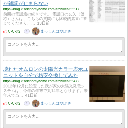
が雑談が止まらない
https://blog.kisekinomyhome.com/archives/65517
前回の電話篇の続きです。 電話口の友矢（仮
称）さんは、こちらの質問にも比較的素直に答
えてくださり、…
13日前
いいね！
まっしんはやぶさ
1
壊れたオムロンの太陽光カラー表示ユ
ニットを自分で格安交換してみた
https://blog.kisekinomyhome.com/archives/65472
2012年12月に設置した我が家の太陽光発電シ
ステムは、今年の年末で丸14年となります。来
年末で当…
41日前
いいね！
まっしんはやぶさ
1