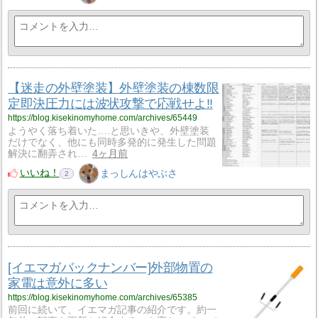
【迷走の外壁塗装】外壁塗装の棟数限
定即決圧力には波状攻撃で応戦せよ!!
https://blog.kisekinomyhome.com/archives/65449
ようやく落ち着いた….と思いきや、外壁塗装
だけでなく、他にも同時多発的に発生した問題
解決に翻弄され…
4ヶ月前
いいね！
まっしんはやぶさ
2
[イエマガバックナンバー]外部物置の
家電は意外に多い
https://blog.kisekinomyhome.com/archives/65385
前回に続いて、イエマガ記事の紹介です。約一