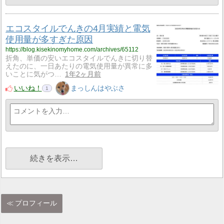
エコスタイルでんきの4月実績と電気
使用量が多すぎた原因
https://blog.kisekinomyhome.com/archives/65112
折角、単価の安いエコスタイルでんきに切り替
えたのに、一日あたりの電気使用量が異常に多
いことに気がつ…
1年2ヶ月前
いいね！
まっしんはやぶさ
1
続きを表示…
プロフィール