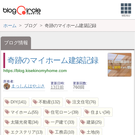
MENU
ホーム
ブログ
奇跡のマイホーム建築記録
ブログ情報
奇跡のマイホーム建築記録
https://blog.kisekinomyhome.com
所有者
更新日時
更新回数
まっしんはやぶさ
13日前
760回
DIY
不動産
注文住宅
141
132
76
マイホーム
住宅ローン
住まい
55
39
34
太陽光発電
一戸建て
建築
34
33
25
エクステリア
工務店
土地
13
10
9