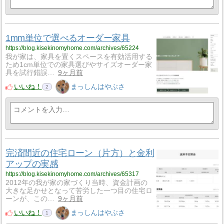
1mm単位で選べるオーダー家具
https://blog.kisekinomyhome.com/archives/65224
我が家は、家具を置くスペースを有効活用する
ため1cm単位での家具選びやサイズオーダー家
具を試行錯誤…
9ヶ月前
いいね！
まっしんはやぶさ
2
完済間近の住宅ローン（片方）と金利
アップの実感
https://blog.kisekinomyhome.com/archives/65317
2012年の我が家の家づくり当時、資金計画の
大きな足かせとなって苦労した一つ目の住宅ロ
ーンが、この…
9ヶ月前
いいね！
まっしんはやぶさ
1