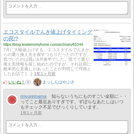
エコスタイルでんき値上げタイミング
の罠!?
https://blog.kisekinomyhome.com/archives/65244
7月に大幅値上げする、エコスタイルでんきか
らの乗り換え先を探すつもりだったのですが、
気づいたのは既に6月後半でした。慌てて乗り
換え先情報を探し始めたのですが、それ以前に
根本的な見落しがあったことが判明して愕然と
したお話で […]
1年1ヶ月前
いいね！
まっしんはやぶさ
3
miyuremama
知らないうちにものすごい金額に・・
ってこと最近ありすぎです。ずぼらなあたしはいつ
もチェック不足でびっくりしています。
1年1ヶ月前