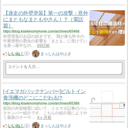
【迷走の外壁塗装】第一の攻撃：意外
にまともなまともやさん！？（電話
篇）
https://blog.kisekinomyhome.com/archives/65466
外壁塗装のお話の続きです。 我が家も昨今の
中東情勢の悪化の影響を「まとも」に受けてい
る真っ最中なの…
69日前
いいね！
まっしんはやぶさ
2
[イエマガバックナンバー]ビルトイン
食洗機のどこにこだわる!?
https://blog.kisekinomyhome.com/archives/65386
前回の外部物置に続いて、イエマガ記事のバッ
クナンバー紹介です。こちらの紹介後にようや
く最新のテーマ…
4ヶ月前
いいね！
まっしんはやぶさ
2