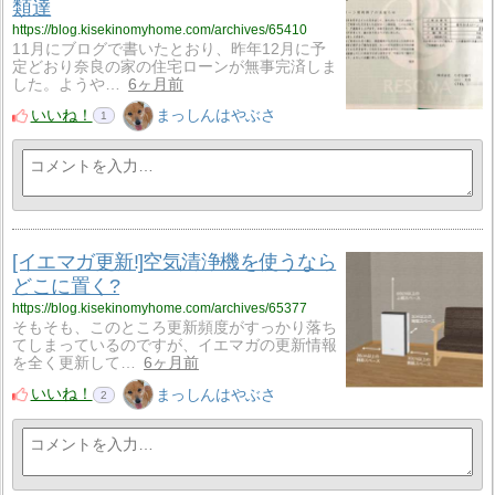
類達
https://blog.kisekinomyhome.com/archives/65410
11月にブログで書いたとおり、昨年12月に予
定どおり奈良の家の住宅ローンが無事完済しま
した。ようや…
6ヶ月前
いいね！
まっしんはやぶさ
1
[イエマガ更新!]空気清浄機を使うなら
どこに置く?
https://blog.kisekinomyhome.com/archives/65377
そもそも、このところ更新頻度がすっかり落ち
てしまっているのですが、イエマガの更新情報
を全く更新して…
6ヶ月前
いいね！
まっしんはやぶさ
2