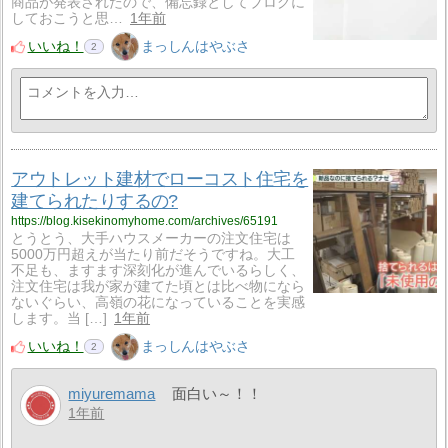
商品が発表されたので、備忘録としてブログに
しておこうと思…
1年前
いいね！
まっしんはやぶさ
2
アウトレット建材でローコスト住宅を
建てられたりするの?
https://blog.kisekinomyhome.com/archives/65191
とうとう、大手ハウスメーカーの注文住宅は
5000万円超えが当たり前だそうですね。大工
不足も、ますます深刻化が進んでいるらしく、
注文住宅は我が家が建てた頃とは比べ物になら
ないぐらい、高嶺の花になっていることを実感
します。当 […]
1年前
いいね！
まっしんはやぶさ
2
miyuremama
面白い～！！
1年前