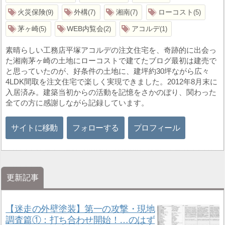
火災保険
外構
湘南
ローコスト
9
7
7
5
茅ヶ崎
WEB内覧会
アコルデ
5
2
1
素晴らしい工務店平塚アコルデの注文住宅を、奇跡的に出会っ
た湘南茅ヶ崎の土地にローコストで建てたブログ最初は建売で
と思っていたのが、好条件の土地に、建坪約30坪ながら広々
4LDK間取を注文住宅で楽しく実現できました。2012年8月末に
入居済み。建築当初からの活動を記憶をさかのぼり、関わった
全ての方に感謝しながら記録しています。
サイトに移動
フォローする
プロフィール
更新記事
【迷走の外壁塗装】第一の攻撃・現地
調査篇①：打ち合わせ開始！…のはず