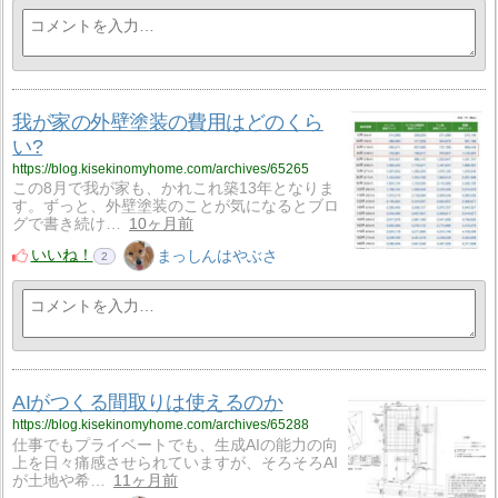
我が家の外壁塗装の費用はどのくら
い?
https://blog.kisekinomyhome.com/archives/65265
この8月で我が家も、かれこれ築13年となりま
す。ずっと、外壁塗装のことが気になるとブロ
グで書き続け…
10ヶ月前
いいね！
まっしんはやぶさ
2
AIがつくる間取りは使えるのか
https://blog.kisekinomyhome.com/archives/65288
仕事でもプライベートでも、生成AIの能力の向
上を日々痛感させられていますが、そろそろAI
が土地や希…
11ヶ月前