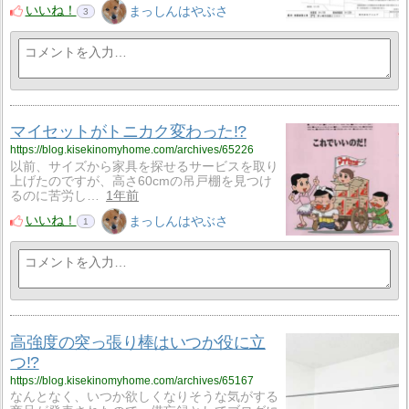
いいね！
まっしんはやぶさ
3
マイセットがトニカク変わった!?
https://blog.kisekinomyhome.com/archives/65226
以前、サイズから家具を探せるサービスを取り
上げたのですが、高さ60cmの吊戸棚を見つけ
るのに苦労し…
1年前
いいね！
まっしんはやぶさ
1
高強度の突っ張り棒はいつか役に立
つ!?
https://blog.kisekinomyhome.com/archives/65167
なんとなく、いつか欲しくなりそうな気がする