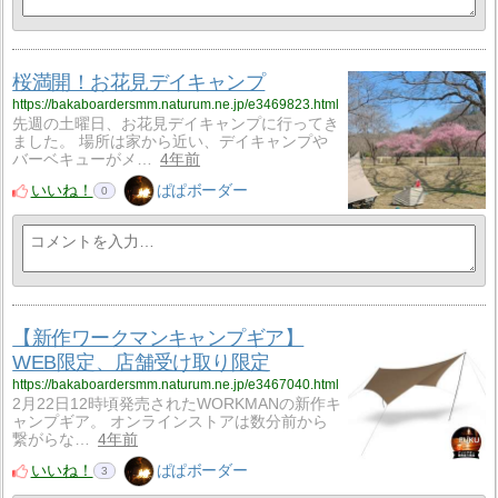
桜満開！お花見デイキャンプ
https://bakaboardersmm.naturum.ne.jp/e3469823.html
先週の土曜日、お花見デイキャンプに行ってき
ました。 場所は家から近い、デイキャンプや
バーベキューがメ…
4年前
いいね！
ぱぱボーダー
0
【新作ワークマンキャンプギア】
WEB限定、店舗受け取り限定
https://bakaboardersmm.naturum.ne.jp/e3467040.html
2月22日12時頃発売されたWORKMANの新作キ
ャンプギア。 オンラインストアは数分前から
繋がらな…
4年前
いいね！
ぱぱボーダー
3