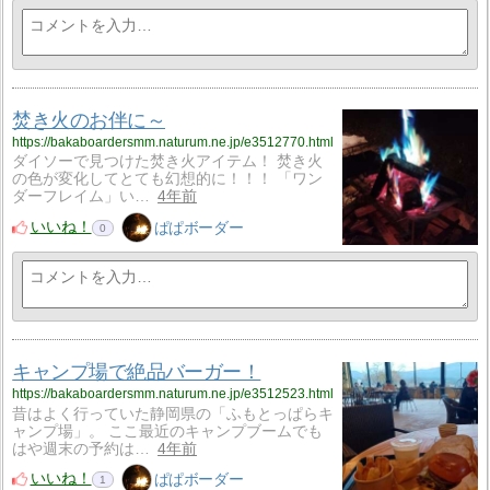
焚き火のお伴に～
https://bakaboardersmm.naturum.ne.jp/e3512770.html
ダイソーで見つけた焚き火アイテム！ 焚き火
の色が変化してとても幻想的に！！！ 「ワン
ダーフレイム」い…
4年前
いいね！
ぱぱボーダー
0
キャンプ場で絶品バーガー！
https://bakaboardersmm.naturum.ne.jp/e3512523.html
昔はよく行っていた静岡県の「ふもとっぱらキ
ャンプ場」。 ここ最近のキャンプブームでも
はや週末の予約は…
4年前
いいね！
ぱぱボーダー
1