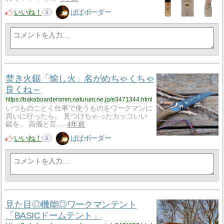
いいね！
ぱぱボーダー
0
焚き火鋸「愉し火」名がめちゃくちゃ
良くね～
https://bakaboardersmm.naturum.ne.jp/e3471344.html
いつものごとく仕事で使うものをワークマンに
買いに行ったら。 見つけちゃったカッコいい
鋸を。 高儀と言…
4年前
いいね！
ぱぱボーダー
0
見た目◎機能◎ワークマンテント
「BASICドームテント」