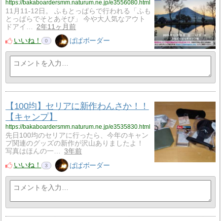
https://bakaboardersmm.naturum.ne.jp/e3556080.html
11月11-12日。 ふもとっぱらで行われる「ふも
とっぱらでそとあそび」 今や大人気なアウト
ドアイ…
2年11ヶ月前
いいね！
ぱぱボーダー
0
【100均】セリアに新作わんさか！！
【キャンプ】
https://bakaboardersmm.naturum.ne.jp/e3535830.html
先日100均のセリアに行ったら、今年のキャン
プ関連のグッズの新作が沢山ありましたよ！
写真はほんの一…
3年前
いいね！
ぱぱボーダー
3