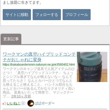
まし放題に生きてます。
サイトに移動
フォローする
プロフィール
更新記事
ワークマンの真空ハイブリッドコンテ
ナがおしゃれに変身
https://bakaboardersmm.naturum.ne.jp/e3560402.html
ワークマンのキャンプ道具で人気アイテムのひ
とつ！ 「真空ハイブリッドコンテナ」 ちょっ
とシンプル過ぎてなんか映えないな～ なんて
思ってたらさ！ なんとカバーひとつでなんと
も映えること映えること。 ハンドル部分もち
ゃんとカバーがあるんでかなりクオリティ高い
商品。 装着もいたって簡単で、 マジックテー
プ…
2年10ヶ月前
いいね！
ぱぱボーダー
1