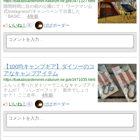
https://bakaboardersmm.naturum.ne.jp/e3471327.html
隙間時間に目の前の公園にて！ ワークマン公
式Instagramのキャンペーンで当選した
「BASIC…
4年前
いいね！
ぱぱボーダー
0
【100均キャンプギア】ダイソーのコ
アなキャンプアイテム
https://bakaboardersmm.naturum.ne.jp/e3471035.html
ふらっと寄ったダイソーでこんなキャンプアイ
テムが！ 「ハンガーフック」 新作でしょう
か？！ ここ近年…
4年前
いいね！
ぱぱボーダー
0