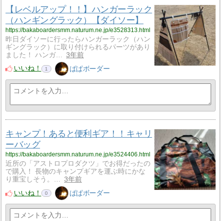
【レベルアップ！！】ハンガーラック
（ハンギングラック）【ダイソー】
https://bakaboardersmm.naturum.ne.jp/e3528313.html
昨日ダイソーに行ったらハンガーラック（ハン
ギングラック）に取り付けられるパーツがあり
ました！ ハンガ…
3年前
いいね！
ぱぱボーダー
1
キャンプ！あると便利ギア！！キャリ
ーバッグ
https://bakaboardersmm.naturum.ne.jp/e3524406.html
近所の「アストロプロダクツ」でお得だったの
で購入！ 長物のキャンプギアを運ぶ時にかな
り重宝しそう。…
3年前
いいね！
ぱぱボーダー
0