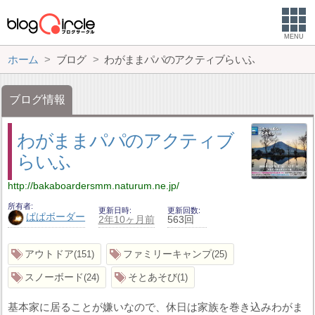
MENU
ホーム
ブログ
わがままパパのアクティブらいふ
ブログ情報
わがままパパのアクティブ
らいふ
http://bakaboardersmm.naturum.ne.jp/
所有者
更新日時
更新回数
ぱぱボーダー
2年10ヶ月前
563回
アウトドア
ファミリーキャンプ
151
25
スノーボード
そとあそび
24
1
基本家に居ることが嫌いなので、休日は家族を巻き込みわがま