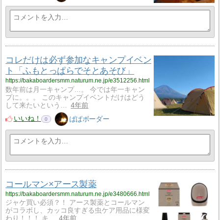
コレだけは必ず参加なキャンプイベン
ト「ふもとっぱらでそとあそび」
https://bakaboardersmm.naturum.ne.jp/e3512256.html
数年前は月一キャンプ…。 今では年一キャン
プに。。。 このキャンプイベントだけはどう
して来たいという…
4年前
いいね！
ぱぱボーダー
0
コールマン×アース製薬
https://bakaboardersmm.naturum.ne.jp/e3480666.html
ジャケ買い必須？！ アース製薬とコールマン
がコラボし、カッコ良すぎる虫ケア用品に様変
わり！！！ キ…
4年前