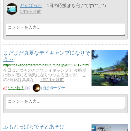
どんぱっち
1日の応援ぽち完了です(*^_^*)
1年9ヶ月前
まだまだ真夏なデイキャンプになりそ
う～
https://bakaboardersmm.naturum.ne.jp/e3557617.html
今日はいつものとこでデイキャンプ！ 今時期
は秋を感じる陽気になりつつあるはずが、 こ
の3連休は真夏な…
2年11ヶ月前
いいね！
ぱぱボーダー
1
ふもとっぱらでそとあそび