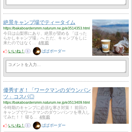
絶景キャンプ場でティータイム
https://bakaboardersmm.naturum.ne.jp/e3514353.html
今日は山梨県にあり、絶景が望める 「ほった
らかしキャンプ場」へ ただ、キャンプをしに
来たのではなく…
4年前
いいね！
ぱぱボーダー
1
優秀すぎ！「ワークマンのダウンパン
ツ」コスパ◎
https://bakaboardersmm.naturum.ne.jp/e3513409.html
今時期のキャンプに必須な寒さ対策！ 前回の
キャンプでワークマンのダウンパンツを導入し
てみた！！ 寝る…
4年前
いいね！
ぱぱボーダー
1