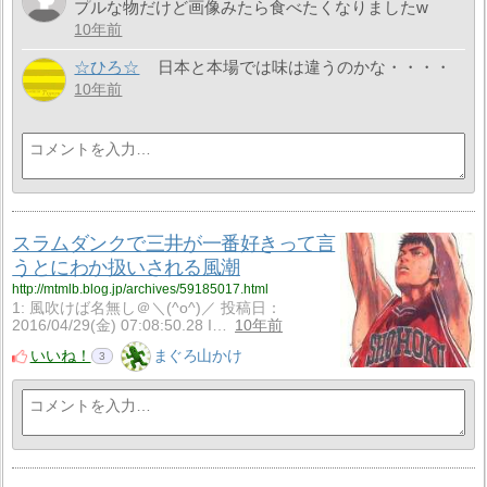
プルな物だけど画像みたら食べたくなりましたw
10年前
☆ひろ☆
日本と本場では味は違うのかな・・・・
10年前
スラムダンクで三井が一番好きって言
うとにわか扱いされる風潮
http://mtmlb.blog.jp/archives/59185017.html
1: 風吹けば名無し＠＼(^o^)／ 投稿日：
2016/04/29(金) 07:08:50.28 I…
10年前
いいね！
まぐろ山かけ
3