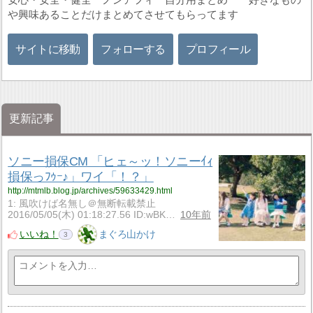
や興味あることだけまとめてさせてもらってます
サイトに移動
フォローする
プロフィール
更新記事
ソニー損保CM 「ヒェ～ッ！ソニーｲｨ
損保っﾌｩｰ♪」ワイ「！？」
http://mtmlb.blog.jp/archives/59633429.html
1: 風吹けば名無し＠無断転載禁止
2016/05/05(木) 01:18:27.56 ID:wBK…
10年前
いいね！
まぐろ山かけ
3