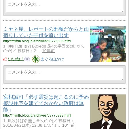
ミヤネ屋、レポートの邪魔だからと雨
宿りしていた子供を追い出す
http://mtmlb.blog.jp/archives/58775305.html
1: [Φ|(|´|Д|`|)|?] BBxed!! 足4の字固め(空)＠＼
(^o^)／ 投稿日：2…
10年前
いいね！
まぐろ山かけ
0
宮根誠司「必ず震災は起こるのに予め
仮設住宅を建てておかない政府は無
能」
http://mtmlb.blog.jp/archives/58775883.html
1: 風吹けば名無し＠＼(^o^)／ 投稿日：
2016/04/21(木) 12:38:17.54 I…
10年前