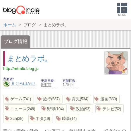
MENU
ホーム
ブログ
まとめラボ。
ブログ情報
まとめラボ。
http://mtmlb.blog.jp
所有者
更新日時
更新回数
まぐろ山かけ
8年前
179回
ゲーム
旅行
育児
漫画
741
687
534
360
ニュース
野球
政治
テレビ
248
104
93
52
2ch
ネタ
時事
38
19
14
安心・安全・健全 ノンアフィ 自分用まとめ 好きなもの