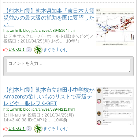
【熊本地震】熊本県知事「東日本大震
災並みの最大級の補助を国に要望した
い」
http://mtmlb.blog.jp/archives/58945164.html
1: テキサスクローバーホールド(茸)＠＼(^o^)／
投稿日：2016/04/25(月) 14:5…
10年前
いいね！
まぐろ山かけ
0
【熊本地震】熊本市立龍田小中学校が
Amazonの欲しいものリストで高級テ
レビや一眼レフをGET
http://mtmlb.blog.jp/archives/58944211.html
1: Hikaru ★ 投稿日：2016/04/25(月)
14:43:40.98 ID:CAP 物…
10年前
いいね！
まぐろ山かけ
0