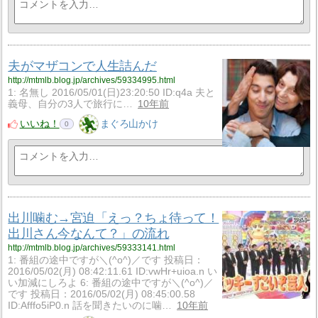
夫がマザコンで人生詰んだ
http://mtmlb.blog.jp/archives/59334995.html
1: 名無し 2016/05/01(日)23:20:50 ID:q4a 夫と
義母、自分の3人で旅行に…
10年前
いいね！
まぐろ山かけ
0
出川噛む→宮迫「えっ？ちょ待って！
出川さん今なんて？」の流れ
http://mtmlb.blog.jp/archives/59333141.html
1: 番組の途中ですが＼(^o^)／です 投稿日：
2016/05/02(月) 08:42:11.61 ID:vwHr+uioa.n い
い加減にしろよ 6: 番組の途中ですが＼(^o^)／
です 投稿日：2016/05/02(月) 08:45:00.58
ID:Afffo5iP0.n 話を聞きたいのに噛…
10年前