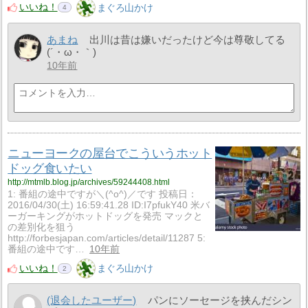
いいね！
まぐろ山かけ
4
あまね
出川は昔は嫌いだったけど今は尊敬してる
(´・ω・｀)
10年前
ニューヨークの屋台でこういうホット
ドッグ食いたい
http://mtmlb.blog.jp/archives/59244408.html
1: 番組の途中ですが＼(^o^)／です 投稿日：
2016/04/30(土) 16:59:41.28 ID:I7pfukY40 米バ
ーガーキングがホットドッグを発売 マックと
の差別化を狙う
http://forbesjapan.com/articles/detail/11287 5:
番組の途中です…
10年前
いいね！
まぐろ山かけ
2
(退会したユーザー)
パンにソーセージを挟んだシン