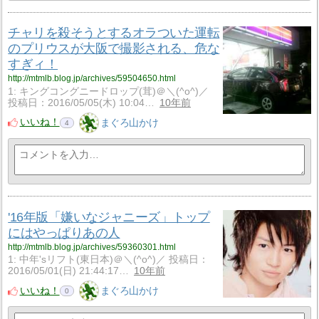
チャリを殺そうとするオラついた運転
のプリウスが大阪で撮影される、危な
すぎィ！
http://mtmlb.blog.jp/archives/59504650.html
1: キングコングニードロップ(茸)＠＼(^o^)／
投稿日：2016/05/05(木) 10:04…
10年前
いいね！
まぐろ山かけ
4
'16年版「嫌いなジャニーズ」トップ
にはやっぱりあの人
http://mtmlb.blog.jp/archives/59360301.html
1: 中年'sリフト(東日本)＠＼(^o^)／ 投稿日：
2016/05/01(日) 21:44:17…
10年前
いいね！
まぐろ山かけ
0