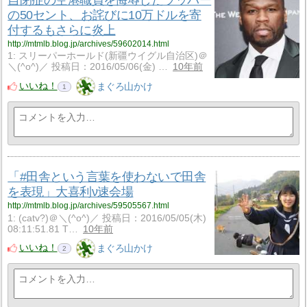
自閉症の空港職員を侮辱したラッパー
の50セント、お詫びに10万ドルを寄
付するもさらに炎上
http://mtmlb.blog.jp/archives/59602014.html
1: スリーパーホールド(新疆ウイグル自治区)＠
＼(^o^)／ 投稿日：2016/05/06(金) …
10年前
いいね！
まぐろ山かけ
1
「#田舎という言葉を使わないで田舎
を表現」大喜利ν速会場
http://mtmlb.blog.jp/archives/59505567.html
1: (catv?)＠＼(^o^)／ 投稿日：2016/05/05(木)
08:11:51.81 T…
10年前
いいね！
まぐろ山かけ
2