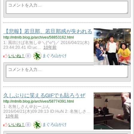
【悲報】若旦那、若旦那感が失われる
http://mtmlb.blog.jp/archives/58853162.html
1: 風吹けば名無し＠＼(^o^)／ 2016/04/21(木)
23:44:20.41 ID:uc…
10年前
いいね！
まぐろ山かけ
0
久しぶりに笑えるGIFでも貼ろうぜ
http://mtmlb.blog.jp/archives/58774391.html
1: 名無しさん＠おーぷん
2016/04/21(木)09:28:13 ID:HuN 2: 名無しさ…
10年前
いいね！
まぐろ山かけ
0