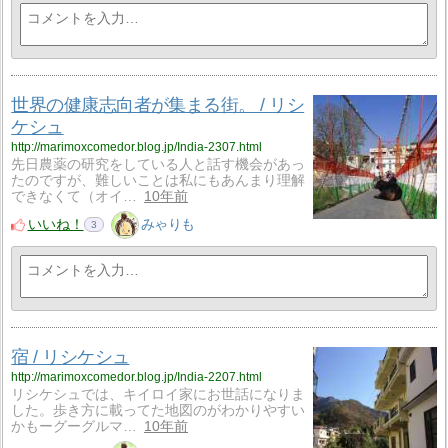
世界の健康志向者が集まる街。 / リシ
ケシュ
http://marimoxcomedor.blog.jp/India-2307.html
先日農薬の研究をしている人と話す機会があっ
たのですが、難しいことは私にもあんまり理解
できなくて（オイ…
10年前
いいね！
みゃりも
3
宿 / リシケシュ
http://marimoxcomedor.blog.jp/India-2207.html
リシケシュでは、キイロイ家にお世話になりま
した。歩き方に載ってた地図のがわかりやすい
かもーグーグルマ…
10年前