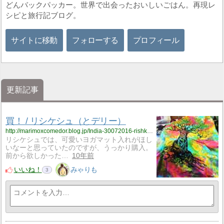
どんバックパッカー。世界で出会ったおいしいごはん。再現レ
シピと旅行記ブログ。
サイトに移動
フォローする
プロフィール
更新記事
買！ / リシケシュ（とデリー）
http://marimoxcomedor.blog.jp/India-30072016-rishkesh.html
リシケシュでは、可愛いヨガマット入れがほし
いなーと思っていたのですが、うっかり購入。
前から欲しかった…
10年前
いいね！
みゃりも
3