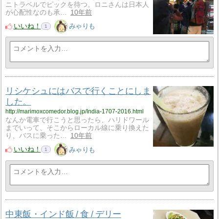
ニトラベルでピックを待つ。ロニさんは日本人
が心配性なのも承…
10年前
いいね！
みゃりも
1
リシケシュにはバスで行くことにしま
した。
http://marimoxcomedor.blog.jp/India-1707-2016.html
なんか電車で行こうと思ったら、ハリドワール
までいって、そこからローカル線に乗り換えた
り、バスに乗った…
10年前
いいね！
みゃりも
1
中東飯・インド飯 / 食 / デリー