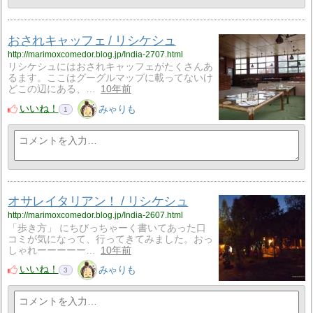
おされキャッフェ / リシケシュ
http://marimoxcomedor.blog.jp/India-2707.html
リシケシュにはおされキャッフェがたくさんあ
るます。ここはグーグルマップに載ってないけ
どこの辺にある、…
10年前
いいね！
みゃりも
1
オサレイタリアン！ / リシケシュ
http://marimoxcomedor.blog.jp/India-2607.html
「歩き方」 にちびっちゃーく書いてあった口
コミが気になって、行ってきてみました。おっ
しゃれーーーーー…
10年前
いいね！
みゃりも
3