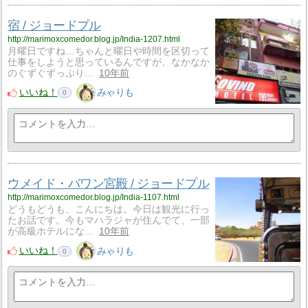
宿 / ジョードプル
http://marimoxcomedor.blog.jp/India-1207.html
月曜日ですね…ちゃんと曜日や時間を区切って
仕事をしようと思っているんですが、なかなか
のぐずぐずっぷり…
10年前
いいね！
みゃりも
0
ウメイド・バワン宮殿 / ジョードプル
http://marimoxcomedor.blog.jp/India-1107.html
どうもどうも、こんにちは。今日は観光に行っ
たお話です。今もマハラジャが住んでて、一部
が高級ホテルにな…
10年前
いいね！
みゃりも
0