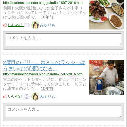
http://marimoxcomedor.blog.jp/India-1607-2016.html
前回も大変お世話になった金子さんが中東コミ
ュニティにつれていってくれた！ちょうど出か
ける前に宿の前で…
10年前
いいね！
みゃりも
0
2度目のデリー。氷入りのラッシーは
うまいけど心配になる。
http://marimoxcomedor.blog.jp/India-1507-2016.html
電車のチケットを買った時に、前回と同じサン
タナ・デリーに予約をしておきました。前回と
は滞在者のメンツ…
10年前
いいね！
みゃりも
0