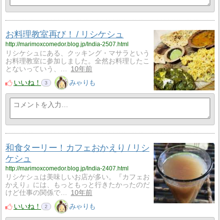
お料理教室再び！ / リシケシュ
http://marimoxcomedor.blog.jp/India-2507.html
リシケシュにある、クッキング・マサラという
お料理教室に参加しました。全然お料理したこ
とないっていう、…
10年前
いいね！
みゃりも
3
和食ターリー！カフェおかえり / リシ
ケシュ
http://marimoxcomedor.blog.jp/India-2407.html
リシケシュは美味しいお店が多い。『カフェお
かえり』には、もっともっと行きたかったのだ
けど仕事の関係で…
10年前
いいね！
みゃりも
2