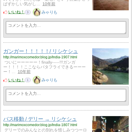
ぱずかしい気がし…
10年前
いいね！
みゃりも
3
ガンガー！！！！！/ リシケシュ
http://marimoxcomedor.blog.jp/India-1907.html
ついにーーーーー！finally-----!!!ガンガ
ー！！！！ここならバタフライできるーーー
ー！…
10年前
いいね！
みゃりも
1
バス移動 / デリー → リシケシュ
http://marimoxcomedor.blog.jp/India-1807.html
デリーでのみんなとの別れを惜しみつつーロ