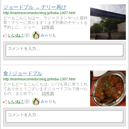
ジョードプル → デリー再び
http://marimoxcomedor.blog.jp/India-1407.html
どーもこんにちはー。ラジャスタンやっと最終
章！デリーに戻ります！まず列車のチケットを
予約しに。ジョー…
10年前
いいね！
みゃりも
0
食 / ジョードプル
http://marimoxcomedor.blog.jp/India-1307.html
どーもどーもこんにちは。いつも見に来てくれ
てありがとうございますジョードプルで食べた
もの、まとめてい…
10年前
いいね！
みゃりも
0