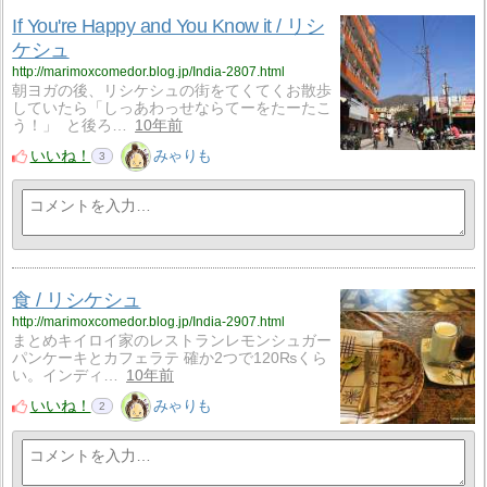
If You're Happy and You Know it / リシ
ケシュ
http://marimoxcomedor.blog.jp/India-2807.html
朝ヨガの後、リシケシュの街をてくてくお散歩
していたら「しっあわっせならてーをたーたこ
う！」 と後ろ…
10年前
いいね！
みゃりも
3
食 / リシケシュ
http://marimoxcomedor.blog.jp/India-2907.html
まとめキイロイ家のレストランレモンシュガー
パンケーキとカフェラテ 確か2つで120₨くら
い。インディ…
10年前
いいね！
みゃりも
2