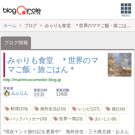
MENU
ホーム
ブログ
みゃりも食堂 ＊世界のママご飯・旅ごはん＊
ブログ情報
みゃりも食堂 ＊世界のマ
マご飯・旅ごはん＊
http://marimoxcomedor.blog.jp
所有者
更新日時
更新回数
みゃりも
9年前
128回
料理
海外生活
レシピ
旅
378
210
127
114
バックパッカー
世界一周
おいしい
33
23
6
*現在インド旅行記を更新中* 海外在住・三十路主婦・おさん