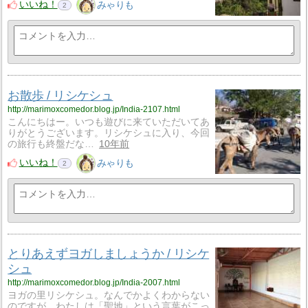
いいね！
みゃりも
2
お散歩 / リシケシュ
http://marimoxcomedor.blog.jp/India-2107.html
こんにちはー。いつも遊びに来ていただいてあ
りがとうございます。リシケシュに入り、今回
の旅行も終盤だな…
10年前
いいね！
みゃりも
2
とりあえずヨガしましょうか / リシケ
シュ
http://marimoxcomedor.blog.jp/India-2007.html
ヨガの里リシケシュ。なんでかよくわからない
のですが、わたしは「聖地」という言葉がこっ