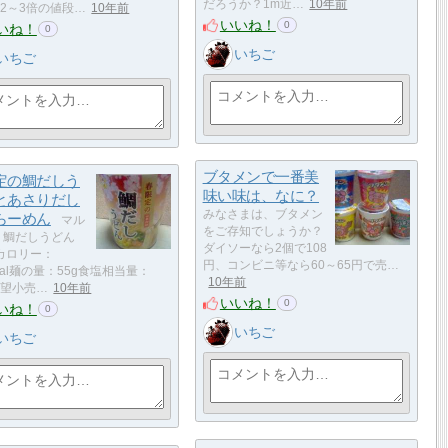
だろうか？1m近…
10年前
2～3倍の値段…
10年前
いいね！
0
いね！
0
いちご
いちご
ブタメンで一番美
定の鯛だしう
味い味は、なに？
とあさりだし
みなさまは、ブタメン
らーめん
マル
をご存知でしょうか？
 鯛だしうどん
ダイソーなら2個で108
Aカロリー：
円、コンビニ等なら60～65円で売…
Kcal麺の量：55g食塩相当量：
10年前
g希望小売…
10年前
いいね！
0
いね！
0
いちご
いちご