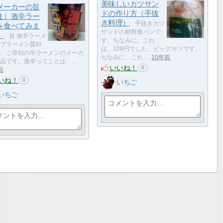
美味しいカツサン
メーカーの旨
ドの作り方（手抜
ま）激辛ラー
き料理）
手抜きカツ
を食べてみま
サンドの材料食パンで
。
旨 激辛ラーメ
す。ちなみに、これ
プラーメン愛好
は、108円でした。ビッグカツです。
、ご存知の辛ラーメンのメーカ
ちなみに、これ…
10年前
品です。激辛ってことは、…
いいね！
0
前
いね！
0
いちご
いちご