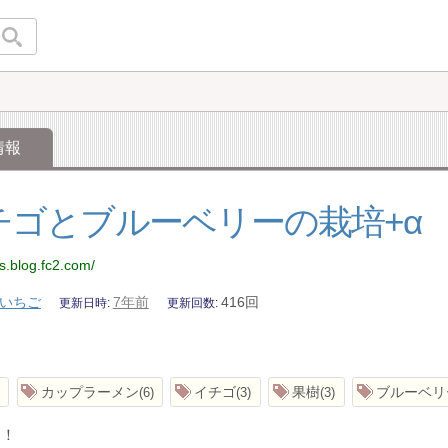
情報
チゴとブルーベリーの栽培+α
es.blog.fc2.com/
いちご
7年前
416回
更新日時
更新回数
カップラーメン
イチゴ
果樹
ブルーベリ
6
3
3
き！