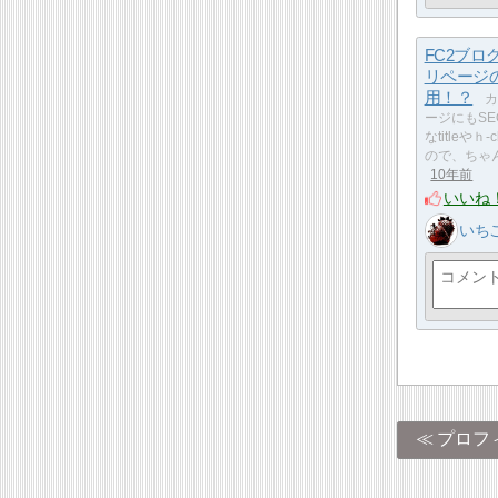
FC2ブロ
リページ
用！？
カ
ージにもSE
なtitleやｈ-
ので、ちゃ
10年前
いいね
いち
プロフ