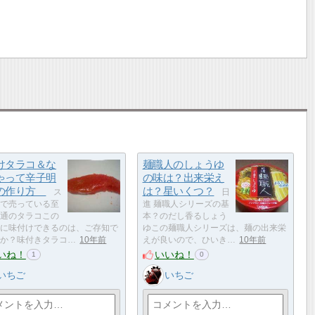
けタラコ＆な
麺職人のしょうゆ
ゃって辛子明
の味は？出来栄え
の作り方
は？星いくつ？
ス
日
で売っている至
進 麺職人シリーズの基
通のタラコこの
本？のだし香るしょう
に味付けできるのは、ご存知で
ゆこの麺職人シリーズは、麺の出来栄
か？味付きタラコ…
10年前
えが良いので、ひいき…
10年前
いね！
いいね！
1
0
いちご
いちご