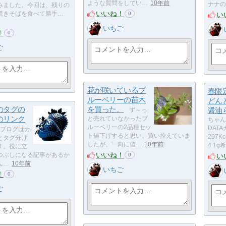
ような質問をしてい…
10年前
ナナの
みました。今回は、残りの
いいね！
い
焼きそばを食べて勝手…
0
いちご
！
0
ご
花が咲いているブ
春限
ルーベリーの苗木
どん
のタグの
を買った。
醤油
ず～っ
のリンク
と売れていなかったブ
ちゃん
ルーベリーの2品種セッ
DAT
ブログはカ
ト値下げすると思い、買い控えていま
297
とタグ分け
したが、一向に値…
10年前
4.1
す。役に立
いいね！
い
つぶしになる記事があるか
0
ん…
10年前
いちご
！
0
ご