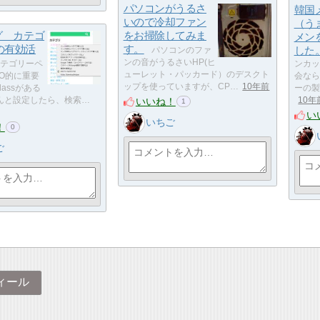
パソコンがうるさ
韓国
いので冷却ファン
（う
グ カテゴ
をお掃除してみま
メン
の有効活
す。
した
パソコンのファ
ンの音がうるさいHP(ヒ
テゴリーペ
ンカッ
ューレット・パッカード）のデスクト
O的に重要
会なら
ップを使っていますが、CP…
10年前
classがある
ーの製
いいね！
んと設定したら、検索…
10年
1
い
いちご
！
0
ご
ィール