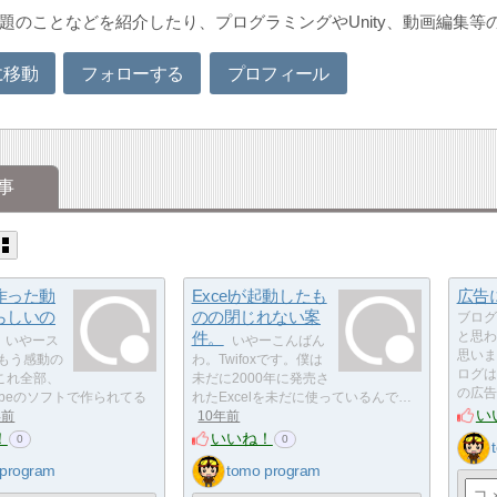
erで話題のことなどを紹介したり、プログラミングやUnity、動画
に移動
フォローする
プロフィール
事
作った動
Excelが起動したも
広告
らしいの
のの閉じれない案
ブログ
件。
と思わ
いやース
いやーこんばん
思いま
 もう感動の
わ。Twifoxです。僕は
ログは
これ全部、
未だに2000年に発売さ
の広告
Adobeのソフトで作られてる
れたExcelを未だに使っているんで…
い
年前
10年前
！
いいね！
0
0
 program
tomo program