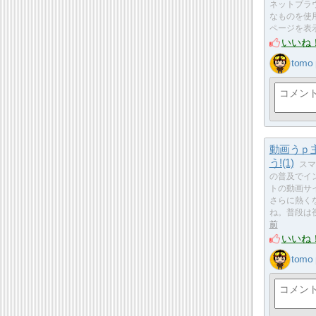
ネットブラ
なものを使用
ページを表
いいね
tomo
動画うｐ
う!(1)
スマ
の普及でイ
トの動画サ
さらに熱く
ね。普段は
前
いいね
tomo