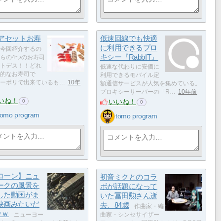
tyアセットお寿
低速回線でも快適
に利用できるプロ
今回紹介するの
キシー『RabbIT』
らの4つのお寿司
トデス！！どれ
低速な代わりに安価に
的なお寿司で
利用できるモバイル定
ーポリで出来ているも…
10年
額通信サービスが人気を集めている。
プロキシーサーバーの「R…
10年前
いね！
いいね！
0
0
tomo program
tomo program
ローン】ニュ
初音ミクとのコラ
ークの風景を
ボが話題になって
した動画がま
いた冨田勲さん逝
映画みたいだ
去、84歳
作曲家・編
ｗｗ
ニューヨー
曲家・シンセサイザー