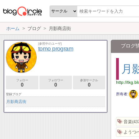
ホーム
ブログ
月影商店街
[参照中のユーザ]
ブログ
tomo program
月
フォロー
フォロワー
参加サークル
http://tkg.bl
0
0
0
所有者
登録ブログ
月影商店街
音楽
43
ようつ