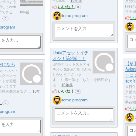
↪︎@toto…
10年前
クの街
ウザのよう
いいね！
Free
してweb
0
ラを固
示できる…
10年前
tomo program
い
！
0
 program
Unityアセットイチ
オシ！第2弾！！
【草
主になろ
Unityアセットストアイ
荷物
チオシ第2弾ご覧頂きあ
ホ・ネット
りがとうございま
トコ
ンターネッ
す！！ 第一弾はこちら～今回紹介す
女が
イトが最近
る…
10年前
なってます
６日午
いいね！
視聴者側のみなさ…
10年
0
京都大
ナルで
tomo program
！
手荷物
0
い
 program