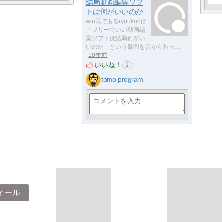
結局動画編集ソフ
トは何がいいのか
win民であるryuukunは
「フリーでいい動画編
集ソフトは結局何がい
いのか」という疑問を昔から持っ…
10年前
いいね！
1
tomo program
ィール