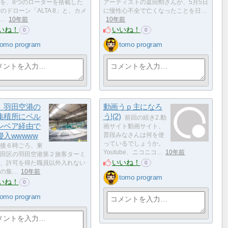
を、8つのローターを搭載した
アーティストの冨田勲さんが、5月5日
flyのドローン「ALTA 8」と、カメ
に慢性心不全で亡くなったことを日…
…
10年前
10年前
いね！
いいね！
0
0
tomo program
tomo program
】羽田空港の
動画うｐ主になろ
集積所にベル
う!(2)
前回の続き2.動
ンベア経由で
画サイト動画サイト、
侵入wwwww
普段みなさんは何を使
っているでしょうか。
後６時ごろ、東
Youtube、ニコニコ…
10年前
田区の羽田空港第２旅客ターミ
いいね！
、許可を得た職員以外入れない
0
の集…
10年前
tomo program
いね！
0
tomo program