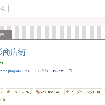
情報
影商店街
og.jp/
tomo program
10年前
18回
更新日時
更新回数
ニュース
YouTube
プログラミング
7
248
242
160
べ
1