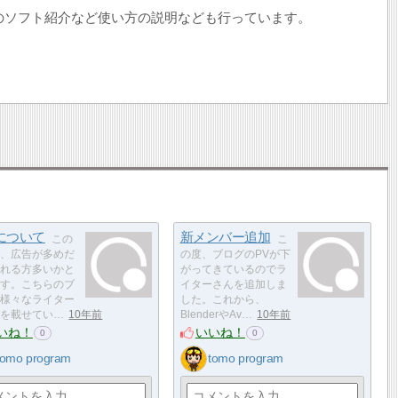
編集等のソフト紹介など使い方の説明なども行っています。
について
新メンバー追加
この
こ
、広告が多めだ
の度、ブログのPVが下
れる方多いかと
がってきているのでラ
す。こちらのブ
イターさんを追加しま
様々なライター
した。これから、
を載せてい…
10年前
BlenderやAv…
10年前
いね！
いいね！
0
0
tomo program
tomo program