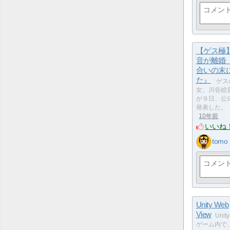
【ゲス極
音が離婚
合いの末
た』
ゲス
女。川谷絵
が９日、公
発表した。
10年前
いいね
tomo
Unity Web
View
Uni
ゲーム内で