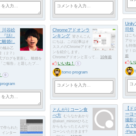
Uni
司祭
】川谷絵
Chromeアドオンラ
 『話し
ンキング
はこち
皆さんこん
アセッ
に離婚し
にちは。この記事はオ
も特徴
ススメのChromeアドオ
の極み乙
す！ロ
ンを紹介します。
音（２７）
前
Chromeアドオンと言って…
10年前
式ブログを更新し、離婚を
い
いいね！
 「ご報告」と題したブ…
1
tomo program
！
0
 program
【ド
とんがりコーン食
ーヨ
べ方
むらなかあかり
撮影
@akari_minionひろと
るで
からもらったとんがり
tyで作られた
ぞw
コーンいただきます?
、インター