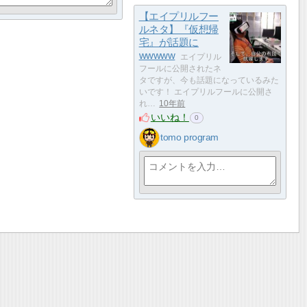
【エイプリルフー
ルネタ】『仮想帰
宅』が話題に
wwwww
エイプリル
フールに公開されたネ
タですが、今も話題になっているみた
いです！ エイプリルフールに公開さ
れ…
10年前
いいね！
0
tomo program