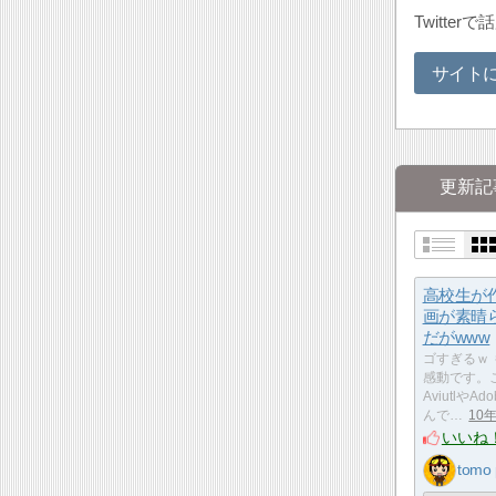
Twitt
サイト
更新記
高校生が
画が素晴
だがwww
ゴすぎるｗ
感動です。
Aviutlや
んで…
10
いいね
tomo