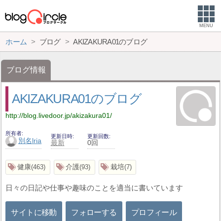
MENU
ホーム
ブログ
AKIZAKURA01のブログ
ブログ情報
AKIZAKURA01のブログ
http://blog.livedoor.jp/akizakura01/
所有者
更新日時
更新回数
別名lria
最新
0回
健康
介護
栽培
463
93
7
日々の日記や仕事や趣味のことを適当に書いています
サイトに移動
フォローする
プロフィール