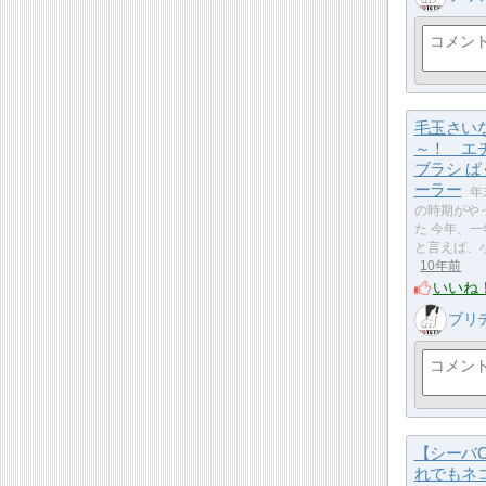
毛玉さい
～！ エ
ブラシ 
ーラー
年
の時期がや
た 今年、
と言えば、
10年前
いいね
ブリテ
【シーバ
れでもネ