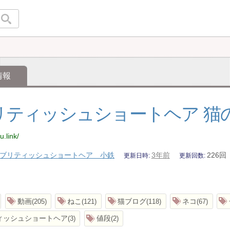
情報
リティッシュショートヘア 猫
u.link/
ブリティッシュショートヘア 小鉄
3年前
226回
更新日時
更新回数
動画
ねこ
猫ブログ
ネコ
205
121
118
67
ィッシュショートヘア
値段
3
2