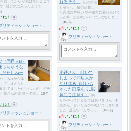
を買ってから 小鉄は毎日ここで
れるそう…
初めて猫
す 随分気に入ったようで…
と暮らし、猫の超越し
前
た完成に戸惑い やや途方に暮れかけて
いね！
いた時 この本がバイブルになりま…
0
10年前
ブリティッシュショートヘア 小鉄
いいね！
1
ブリティッシュショートヘア 小鉄
ツ（同居人B）
焦っちゃうな
、だらしねー
小鉄さん、吐いて
しまって同居人か
や、あれから体
なり焦る（吐いち
してしまわない
配してましたが いつもの、イチ
ゃった画像あり..閲
小鉄さんの姿 君って本…
10年
覧にご注意を）
釣
りをやっている訳ではありません 小
いね！
0
鉄さん、食べたものを吐いてしまいま
した 足元で「カウェッ…
10年前
ブリティッシュショートヘア 小鉄
いいね！
0
ブリティッシュショートヘア 小鉄