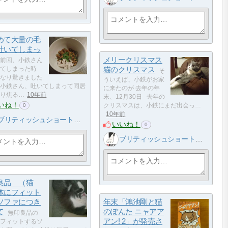
めて大量の毛
吐いてしまっ
メリークリスマス
前回、小鉄さん
てしまった時
猫のクリスマス
そ
なり驚きました
ういえば、小鉄がお家
小鉄さん、吐いてしまって同居
に来たのが 去年の年
り焦る…
10年前
末、12月30日 去年の
いね！
クリスマスは、小鉄にまだ出会っ…
0
10年前
ブリティッシュショートヘア 小鉄
いいね！
0
ブリティッシュショートヘア 小鉄
良品 （猫
体にフィット
ソファにつき
年末「鴻池剛と猫
て
のぽんた ニャアア
無印良品の
アン! 2」が発売さ
フィットするソ