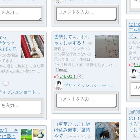
はじ
玉を
て…
なら
去勢しても、むし
チケット
ゃくしゃする！
が吐い
去
は、か
ぱくぱくロ
勢後は、マウンティン
参照：
グの様な行為はないと
末の大掃除
人かな
思ってました 小鉄は、
ってきまし
い
7ヶ月経過した頃に去勢をしました…
一年を通して格闘してきた事
10年前
小鉄さんの抜け毛です …
いいね！
0
！
0
ブリティッシュショートヘア 小鉄
ィッシュショートヘア 小鉄
無印
の）
（車掌ごっこ）駆
する
け込み乗車、厳禁
まし
CM】 そ
やで
コに愛さ
「体に
キャットトンネ