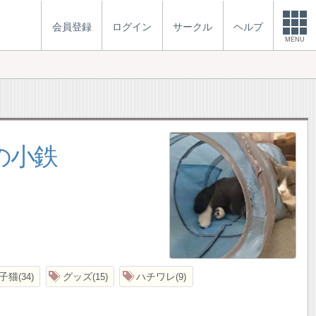
会員登録
ログイン
サークル
ヘルプ
MENU
の小鉄
子猫
グッズ
ハチワレ
34
15
9