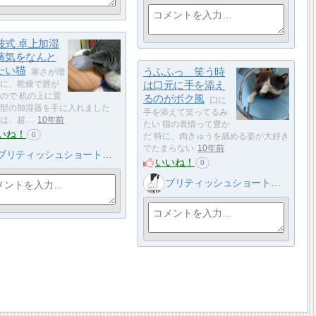
波式 卓上加湿
蒸気をなんと
たい猫
うふふっ 笑う時
寒さが増
に、乾燥で唇が
は口元に手を添え
ので 机の上に置
るのがボク風
口に
小型の加湿器を手に入れました
手を添えて笑ってるみ
は、超…
10年前
たい 猫の表情って豊か
いね！
0
だ 特に、肉きゅうを舐める姿が大好き
でたまらない
10年前
ブリティッシュショートヘア 小鉄
いいね！
0
ブリティッシュショートヘア 小鉄