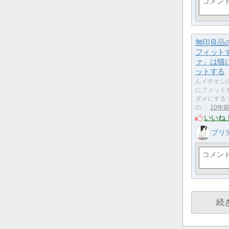
無印良品
フィット
ァ」は猫
ットする
んイチオシ
にフィット
ダメにする
の…
10年
いいね
ブリテ
続