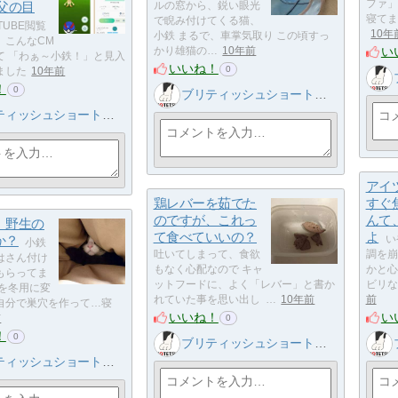
ファ」
父の目
ルの窓から、鋭い眼光
寝てま
で睨み付けてくる猫、
TUBE閲覧
10年
小鉄 まるで、車掌気取り この頃すっ
、こんなCM
い
かり雄猫の…
10年前
て 「わぁ～小鉄！」と見入
いいね！
0
ました
10年前
！
0
ブリティッシュショートヘア 小鉄
ィッシュショートヘア 小鉄
アイ
鶏レバーを茹でた
すぐ
のですが、これっ
んて
 野生の
て食べていいの？
よ
か？
い
小鉄
吐いてしまって、食欲
調を崩
はさん付け
もなく心配なので キャ
かと心
もらってま
ットフードに、よく「レバー」と書か
ビリな
団を冬用に変
れていた事を思い出し …
10年前
前
自分で巣穴を作って…寝
いいね！
い
前
0
！
0
ブリティッシュショートヘア 小鉄
ィッシュショートヘア 小鉄