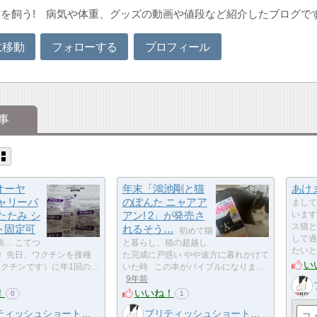
を飼う! 病気や体重、グッズの動画や値段など紹介したブログで
に移動
フォローする
プロフィール
事
オーヤ
年末「鴻池剛と猫
あけ
キャリーバ
のぽんた ニャアア
まして
たたみ シ
アン! 2」が発売さ
います
ス猫と
ト固定可
れるそう…
初めて猫
して過
… こてつ
と暮らし、猫の超越し
たいと
！ 先日、ワクチンを接種
た完成に戸惑い やや途方に暮れかけて
い
ワクチンです）に年1回の…
いた時 この本がバイブルになりま…
9年前
！
いいね！
0
1
ィッシュショートヘア 小鉄
ブリティッシュショートヘア 小鉄