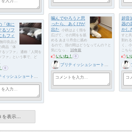
噛んでやろうと思
超音
ったら、あくびが
器の
の「体に
出た
かし
するソフ
小鉄はよく指を
にもフィ
広げて、その間をを舐
すと共
める あまり丹念に舐め
割れる
無印良品さ
るので、指の間はどうなってんの？と
く、
の商品「体
気になっ…
10年前
こちら
するソファ」 通称「人間を
いいね！
い
0
ソファ」という事で、ど
前
ブリティッシュショートヘア 小鉄
！
0
ィッシュショートヘア 小鉄
きを表示…