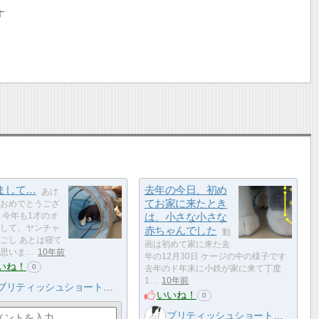
す
まして…
去年の今日、初め
あけ
てお家に来たとき
おめでとうござ
 今年も1才のオ
は、小さな小さな
して、ヤンチャ
赤ちゃんでした
動
ごし あとは寝て
画は初めて家に来た去
思いま…
10年前
年の12月30日 ケージの中の様子です
いね！
0
去年のド年末に小鉄が家に来て丁度
1…
10年前
ブリティッシュショートヘア 小鉄
いいね！
0
ブリティッシュショートヘア 小鉄