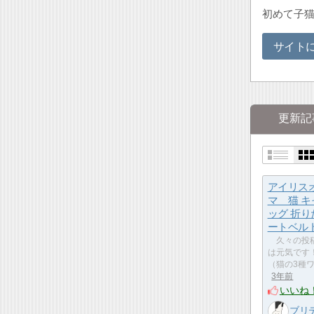
初めて子猫
サイト
更新記
アイリス
マ 猫 
ッグ 折り
ートベル
久々の投稿
は元気です
（猫の3種
3年前
いいね
ブリテ