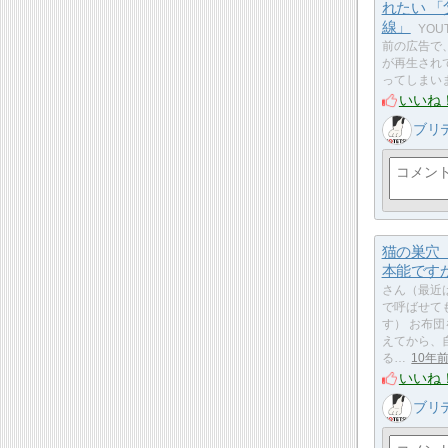
れたい 「
線」
YOU
前の広告で
が再生され
ってしまい
いいね
ブリテ
猫の巣穴
本能です
さん（最近
で呼ばせて
す） お布
えてから、
る…
10年
いいね
ブリテ