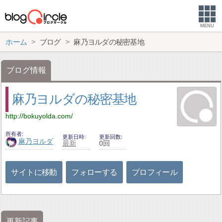
MENU
ホーム
ブログ
麻乃ヨルダの秘密基地
ブログ情報
麻乃ヨルダの秘密基地
http://bokuyolda.com/
所有者
更新日時
更新回数
麻乃ヨルダ
最新
0回
サイトに移動
フォローする
プロフィール
更新記事