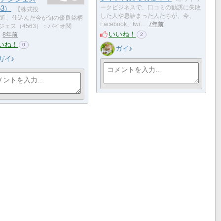
63）
ークビジネスで、口コミの勧誘に失敗
【株式投
した人や息詰まった人たちが、今、
近、仕込んだ今が旬の優良銘柄
Facebook、twi…
7年前
ンジェス（4563）：バイオ関
いいね！
8年前
2
いね！
0
ガイ♪
ガイ♪