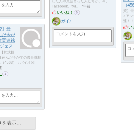
した人や息詰まった人たちが、今、
（45
Facebook、twi…
7年前
資】最
いいね！
0
♪ ア
ガイ♪
連！！
い
資】最
んだ今が
オ関連銘
ンジェス
【株式投
仕込んだ今が旬の優良銘柄
ス（4563）：バイオ関
前
！
1
きを表示…