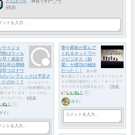
どんぱっち
拝見です(*^_^*)
4年前
ンテイジョ
妻や家族が喜んで
恐怖はウィル
くれるネットワー
り早く感染す
クビジネス（副
011年公開映
業）が成功の秘訣
新型コロナウ
だった！！
.妻や家
スのパンでミックは予言さ
族が喜んでくれるネットワークビジネ
いたのか！？
スが成功の秘訣だった！！ネットワー
.ゴールデンウ
クビジネスを頑張るあなた…
7年前
に向けて、どこの医療機関も危
いいね！
募らせています。というのも、
0
ゴールデンウ…
6年前
ガイ♪
いね！
1
ガイ♪