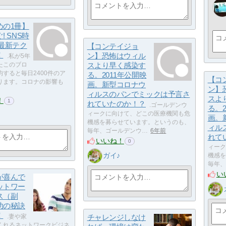
めの1冊】
! SNS時
M最新テク
【コンテイジョ
！
ン】恐怖はウィル
.私が5年
たこのブロ
スより早く感染す
すると毎日2400件のア
る。2011年公開映
【コ
ります。コロナの影響も
画。新型コロナウ
ン】
ィルスのパンでミックは予言さ
スよ
！
1
れていたのか！？
.ゴールデンウ
る。2
ィークに向けて、どこの医療機関も危
画。
機感を募らせています。というのも、
ィル
毎年、ゴールデンウ…
6年前
れて
いいね！
0
ィーク
ガイ♪
機感を
毎年、
い
が喜んで
ットワー
ス（副
功の秘訣
！
.妻や家
チャレンジしなけ
くれるネットワークビジネ