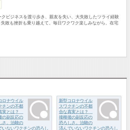
トワークビジネスを渡り歩き、親友を失い、大失敗したツライ経験
、失敗も挫折も乗り越えて、毎日ワクワク楽しみながら、在宅
コロナウイル
新型コロナウイル
クチンの不都
スワクチンの不都
真実とは？
合な真実とは？
後の副反応の
接種後の副反応の
しさ。治験の
恐ろしさ。治験の
でいないワクチンの恐ろし
済んでいないワクチンの恐ろし