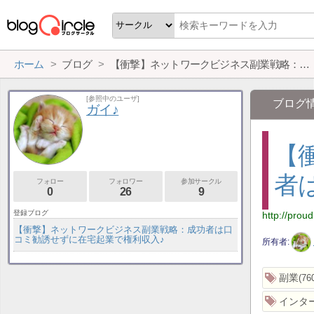
ホーム
ブログ
【衝撃】ネットワークビジネス副業戦略：成功者は口コミ勧誘せずに在宅起業で権利収入♪
[参照中のユーザ]
ブログ
ガイ♪
【
者
フォロー
フォロワー
参加サークル
0
26
9
登録ブログ
http://prou
【衝撃】ネットワークビジネス副業戦略：成功者は口
コミ勧誘せずに在宅起業で権利収入♪
所有者
副業
76
インタ