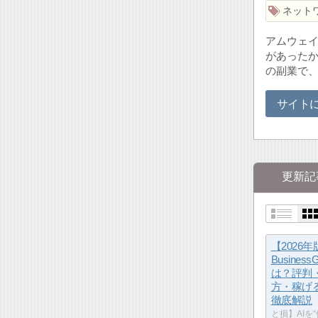
ネット
アムウェイ
があった
の副業で
サイト
更新記
【2026年
Busines
は？評判
方・稼げ
徹底解説
と損】AIを