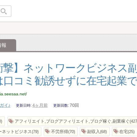
情報
衝撃】ネットワークビジネス
は口コミ勧誘せずに在宅起業で
dia.seesaa.net/
ガイ♪
4ヶ月前
70回
更新日時
更新回数
アフィリエイト,ブログアフィリエイト,ブログ稼ぐ,副業稼ぐ
0
42
ーネットビジネス
不労所得
副収入
在宅
79
70
68
25