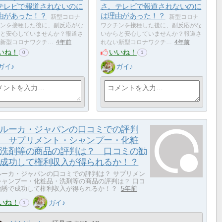
テレビで報道されないのに
さ。テレビで報道されないのに
由があった！？
は理由があった！？
新型コロナ
新型コロナ
ンを接種した後に、副反応がな
ワクチンを接種した後に、副反応がな
と安心していませんか？報道さ
いからと安心していませんか？報道さ
新型コロナワクチ…
4年前
れない新型コロナワクチ…
4年前
いね！
いいね！
0
1
ガイ♪
ガイ♪
ルーカ・ジャパンの口コミでの評判
 サプリメント・シャンプー・化粧
洗剤等の商品の評判は？ 口コミの勧
成功して権利収入が得られるか！？
ルーカ・ジャパンの口コミでの評判は？ サプリメン
シャンプー・化粧品・洗剤等の商品の評判は？ 口コ
勧誘で成功して権利収入が得られるか！？
5年前
いね！
ガイ♪
1