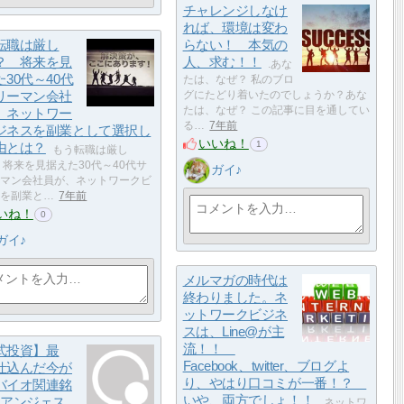
チャレンジしなけ
れば、環境は変わ
転職は厳し
らない！ 本気の
？ 将来を見
人、求む！！
.あな
30代～40代
たは、なぜ？ 私のブロ
リーマン会社
グにたどり着いたのでしょうか？あな
たは、なぜ？ この記事に目を通してい
、ネットワー
る…
7年前
ジネスを副業として選択し
いいね！
1
由とは？
もう転職は厳し
 将来を見据えた30代～40代サ
ガイ♪
マン会社員が、ネットワークビ
を副業と…
7年前
いね！
0
ガイ♪
メルマガの時代は
終わりました。ネ
ットワークビジネ
スは、Line@が主
流！！
式投資】最
Facebook、twitter、ブログよ
仕込んだ今が
り、やはり口コミが一番！？
バイオ関連銘
いや、両方でしょ！！
 アンジェス
.ネットワ