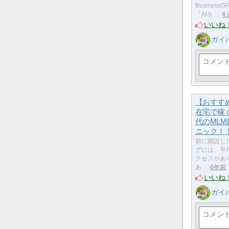
Busines
「AIを…
4
いいね
ガイ♪
【おすす
在宅で稼ぐ
代のML
ニック！
前に開設し
グには、平均
クセスがあ
あ…
6年前
いいね
ガイ♪