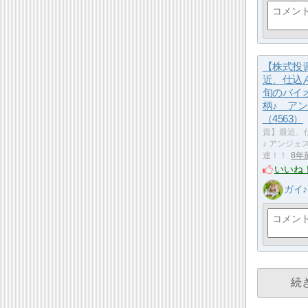
【株式投
近、仕込
旬のバイ
柄♪ ア
（4563）
資】最近、
♪ アンジェ
連！！
8年
いいね
ガイ♪
続