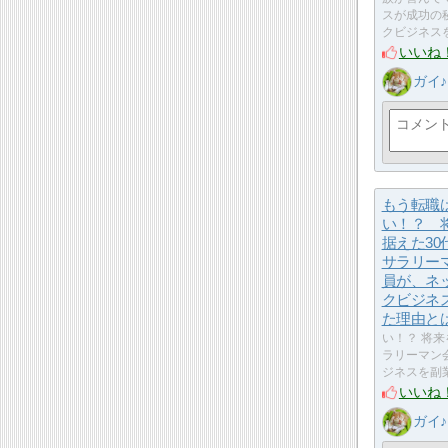
スが成功の
クビジネス
いいね
ガイ♪
もう転職
い！？ 
据えた30
サラリー
員が、ネ
クビジネ
た理由と
い！？ 将来
ラリーマン
ジネスを副
いいね
ガイ♪