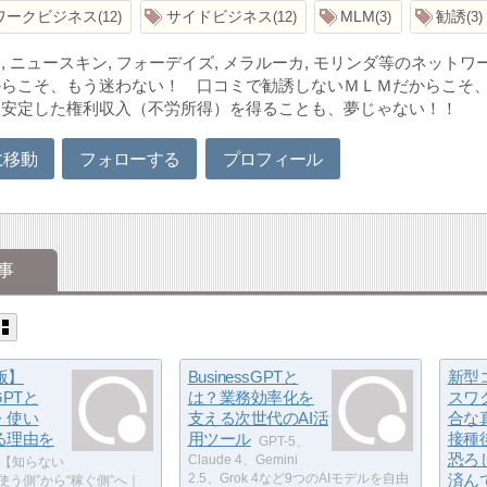
ワークビジネス
サイドビジネス
MLM
勧誘
12
12
3
3
, ニュースキン, フォーデイズ, メラルーカ, モリンダ等のネッ
からこそ、もう迷わない！ 口コミで勧誘しないＭＬＭだからこそ
、安定した権利収入（不労所得）を得ることも、夢じゃない！！
に移動
フォローする
プロフィール
事
版】
BusinessGPTと
新型
sGPTと
は？業務効率化を
スワ
・使い
支える次世代のAI活
合な
る理由を
用ツール
接種
GPT-5、
恐ろ
Claude 4、Gemini
【知らない
2.5、Grok 4など9つのAIモデルを自由
済ん
“使う側”から“稼ぐ側”へ｜