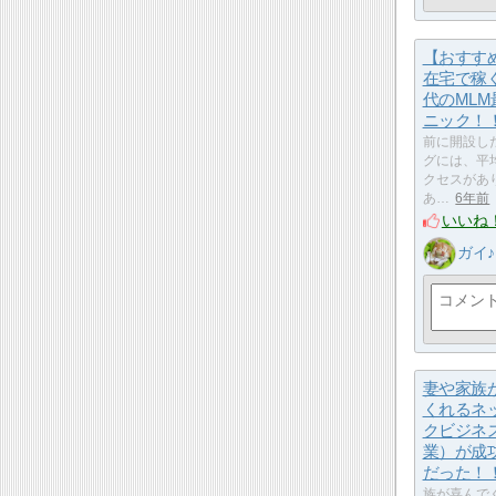
【おすす
在宅で稼ぐ
代のML
ニック！
前に開設し
グには、平均
クセスがあ
あ…
6年前
いいね
ガイ♪
妻や家族
くれるネ
クビジネ
業）が成
だった！
族が喜んで