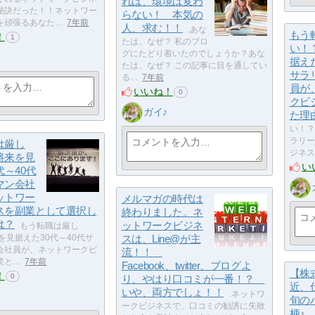
れば、環境は変わ
秘訣だった！！ネットワー
らない！ 本気の
を頑張るあなた…
7年前
人、求む！！
.あな
もう
！
1
たは、なぜ？ 私のブロ
い！
グにたどり着いたのでしょうか？あな
据えた
たは、なぜ？ この記事に目を通してい
サラ
る…
7年前
員が
いいね！
0
クビ
ガイ♪
た理
い！？
ラリー
は厳し
ジネス
将来を見
い
代～40代
マン会社
ットワー
メルマガの時代は
スを副業として選択し
終わりました。ネ
は？
ットワークビジネ
もう転職は厳し
を見据えた30代～40代サ
スは、Line@が主
会社員が、ネットワークビ
流！！
業と…
7年前
Facebook、twitter、ブログよ
【株
！
0
り、やはり口コミが一番！？
近、
いや、両方でしょ！！
.ネットワ
旬の
ークビジネスで、口コミの勧誘に失敗
柄♪