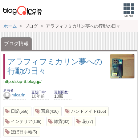
MENU
ホーム
ブログ
アラフィフミカリン夢への行動の日々
ブログ情報
アラフィフミカリン夢への
行動の日々
http://skip-8.blog.jp/
所有者
更新日時
更新回数
micarin
10年前
10回
日記
写真
ハンドメイド
566
416
166
インテリア
雑貨
花
136
82
77
ほぼ日手帳
5