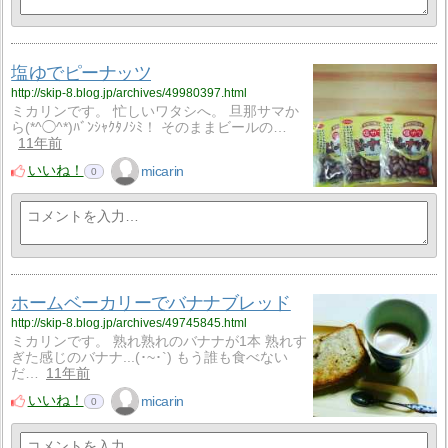
塩ゆでピーナッツ
http://skip-8.blog.jp/archives/49980397.html
ミカリンです。 忙しいワタシへ。 旦那サマか
ら(*^◯^*)ﾊﾞﾝｼｬｸﾀﾉｼﾐ！ そのままビールの…
11年前
いいね！
micarin
0
ホームベーカリーでバナナブレッド
http://skip-8.blog.jp/archives/49745845.html
ミカリンです。 熟れ熟れのバナナが1本 熟れす
ぎた感じのバナナ...(･~･`) もう誰も食べない
だ…
11年前
いいね！
micarin
0