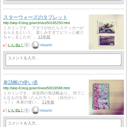
スターウォーズのタブレット
http://skip-8.blog.jp/archives/50185250.html
ミカリンです。 アタリが出たらステッカーが
もらえるという。 楽しみすぎてビリッと破け
ちゃぃましたが …
11年前
いいね！
micarin
0
単語帳の使い道
http://skip-8.blog.jp/archives/50018596.html
ミカリンです。 未使用の単語帳あり。 何でこ
んなものを買ったんだろう… （自分かい
っ！） 本来の使い…
11年前
いいね！
micarin
0