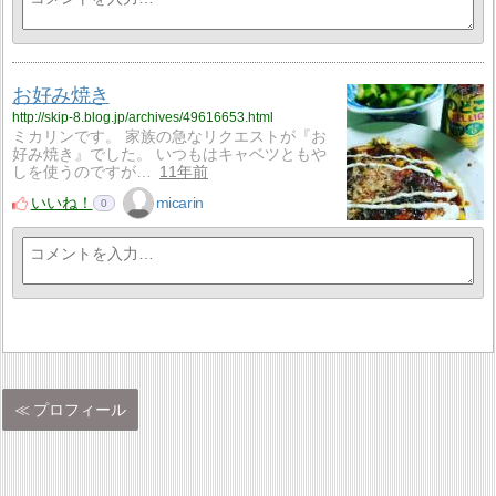
お好み焼き
http://skip-8.blog.jp/archives/49616653.html
ミカリンです。 家族の急なリクエストが『お
好み焼き』でした。 いつもはキャベツともや
しを使うのですが…
11年前
いいね！
micarin
0
プロフィール