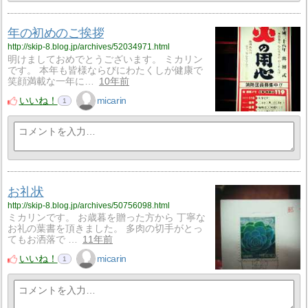
年の初めのご挨拶
http://skip-8.blog.jp/archives/52034971.html
明けましておめでとうございます。 ミカリン
です。 本年も皆様ならびにわたくしが健康で
笑顔満載な一年に…
10年前
いいね！
micarin
1
お礼状
http://skip-8.blog.jp/archives/50756098.html
ミカリンです。 お歳暮を贈った方から 丁寧な
お礼の葉書を頂きました。 多肉の切手がとっ
てもお洒落で …
11年前
いいね！
micarin
1