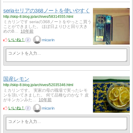
seriaセリアの368ノートを使いやすく
http://skip-8.blog.jp/archives/58314555.html
ミカリンです seriaの368ノートをやっとこ買う
ことができました。 ほぼ日よりひと回り大き
めのB…
10年前
いいね！
micarin
2
国産レモン
http://skip-8.blog.jp/archives/52035346.html
ミカリンです。 実家の母の職場で実ったレモ
ンを頂いてきました。 何て品種なのかな？ 皮
がキンカンみた…
10年前
いいね！
micarin
2