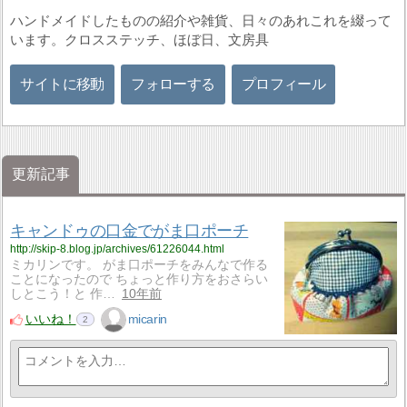
ハンドメイドしたものの紹介や雑貨、日々のあれこれを綴って
います。クロスステッチ、ほぼ日、文房具
サイトに移動
フォローする
プロフィール
更新記事
キャンドゥの口金でがま口ポーチ
http://skip-8.blog.jp/archives/61226044.html
ミカリンです。 がま口ポーチをみんなで作る
ことになったので ちょっと作り方をおさらい
しとこう！と 作…
10年前
いいね！
micarin
2