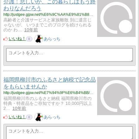
介護：悲しいが、この暮らしはもう終
わりなんだろう
http://justgee.gjpw.net/%E6%9C%AA%E9%81%B8%E6%8A%9E/%E6%82%B2%E3%81%97%E3%81%84%E3%81%8C%E3%80%81%E3%81%93%E3%81%AE%E6%9A%AE%E3%82%89%E3%81%97%E3%81%AF%E3%82%82%E3%81%86%E7%B5%82%E3%82%8F%E3%82%8A%E3%81%AA%E3%82%93%E3%81%A0%E3%82%8D%E3%81%86
高齢者と介護サービスと家族離散 別に遺言じ
ゃないが、 いつまでこのブログを続けられる
のか わ…
10年前
いいね！
あらっち
0
福岡県柳川市のふるさと納税で記念品
をもらいませんか
http://justgee.gjpw.net/%E7%94%9F%E6%B4%BB/%E7%A6%8F%E5%B2%A1%E7%9C%8C%E6%9F%B3%E5%B7%9D%E5%B8%82%E3%81%AE%E3%81%B5%E3%82%8B%E3%81%95%E3%81%A8%E7%B4%8D%E7%A8%8E%E3%81%A7%E8%A8%98%E5%BF%B5%E5%93%81%E3%82%92%E3%82%82%E3%82%89%E3%81%84%E3%81%BE%E3%81%9B%E3%82%93%E3%81%8B
福岡県柳川市のふるさと納税 福岡県柳川市の
特典・特産品をご存知ですか？ 10,000円以上
2…
10年前
いいね！
あらっち
0