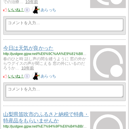
での治療…
10年前
いいね！
あらっち
0
今日は天気が良かった
http://justgee.gjpw.net/%E6%9C%AA%E9%81%B8%E6%8A%9E/%E4%BB%8A%E6%97%A5%E3%81%AF%E5%A4%A9%E6%B0%97%E3%81%8C%E8%89%AF%E3%81%8B%E3%81%A3%E3%81%9F
春のひと時 話し声の間を縫うように 窓の外か
らウグイスの声が聞こえる 窓の外にいるのだ
ろうか…
10年前
いいね！
あらっち
1
山梨県笛吹市のふるさと納税で特典・
特産品をもらいませんか
http://justgee.gjpw.net/%E7%94%9F%E6%B4%BB/%E5%B1%B1%E6%A2%A8%E7%9C%8C%E7%AC%9B%E5%90%B9%E5%B8%82%E3%81%AE%E3%81%B5%E3%82%8B%E3%81%95%E3%81%A8%E7%B4%8D%E7%A8%8E%E3%81%A7%E7%89%B9%E5%85%B8%E3%83%BB%E7%89%B9%E7%94%A3%E5%93%81%E3%82%92%E3%82%82%E3%82%89%E3%81%84%E3%81%BE%E3%81%9B%E3%82%93%E3%81%8B