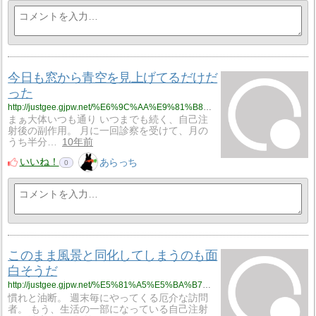
今日も窓から青空を見上げてるだけだ
った
http://justgee.gjpw.net/%E6%9C%AA%E9%81%B8%E6%8A%9E/%E4%BB%8A%E6%97%A5%E3%82%82%E7%AA%93%E3%81%8B%E3%82%89%E9%9D%92%E7%A9%BA%E3%82%92%E8%A6%8B%E4%B8%8A%E3%81%92%E3%81%A6%E3%82%8B%E3%81%A0%E3%81%91%E3%81%A0%E3%81%A3%E3%81%9F
まぁ大体いつも通り いつまでも続く、自己注
射後の副作用。 月に一回診察を受けて、月の
うち半分…
10年前
いいね！
あらっち
0
このまま風景と同化してしまうのも面
白そうだ
http://justgee.gjpw.net/%E5%81%A5%E5%BA%B7%E3%83%BB%E4%BB%8B%E8%AD%B7/%E3%81%93%E3%81%AE%E3%81%BE%E3%81%BE%E9%A2%A8%E6%99%AF%E3%81%A8%E5%90%8C%E5%8C%96%E3%81%97%E3%81%A6%E3%81%97%E3%81%BE%E3%81%86%E3%81%AE%E3%82%82%E9%9D%A2%E7%99%BD%E3%81%9D%E3%81%86%E3%81%A0
慣れと油断。 週末毎にやってくる厄介な訪問
者。 もう、生活の一部になっている自己注射