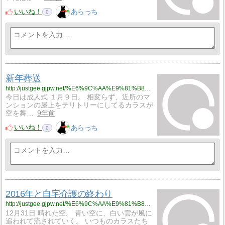
いいね！
あらっち
0
新年葬送
http://justgee.gjpw.net/%E6%9C%AA%E9%81%B8%E6%8A%9E/%E6%96%B0%E5%B9%B4%E8%91%AC%E9%80%81
今日は成人式 １月９日。 相変らず、近所のマ
ンションの屋上をテリトリーにしてるカラスが
空を舞…
9年前
いいね！
あらっち
0
2016年と自宅介護の終わり
http://justgee.gjpw.net/%E6%9C%AA%E9%81%B8%E6%8A%9E/2016%E5%B9%B4%E3%81%A8%E8%87%AA%E5%AE%85%E4%BB%8B%E8%AD%B7%E3%81%AE%E7%B5%82%E3%82%8F%E3%82%8A
12月31日 晴れた空。 青い空に、白い雲が風に
追われて流されていく。 いつものカラスたち