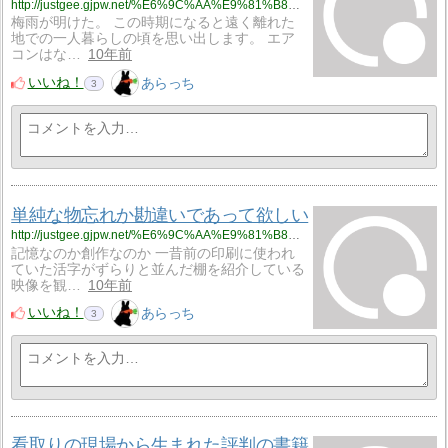
http://justgee.gjpw.net/%E6%9C%AA%E9%81%B8%E6%8A%9E/%E6%A2%85%E9%9B%A8%E3%81%8C%E6%98%8E%E3%81%91%E3%81%A6%E3%82%82%E8%92%B8%E3%81%97%E6%9A%91%E3%81%84%E6%97%A5%E6%9C%AC%E3%81%AE%E5%A4%8F%E3%81%8B%E3%82%89%E8%84%B1%E5%87%BA%E3%81%97%E3%81%9F%E3%81%84
梅雨が明けた。 この時期になると遠く離れた
地での一人暮らしの頃を思い出します。 エア
コンはな…
10年前
いいね！
あらっち
3
単純な物忘れか勘違いであって欲しい
http://justgee.gjpw.net/%E6%9C%AA%E9%81%B8%E6%8A%9E/%E5%8D%98%E7%B4%94%E3%81%AA%E7%89%A9%E5%BF%98%E3%82%8C%E3%81%8B%E5%8B%98%E9%81%95%E3%81%84%E3%81%A7%E3%81%82%E3%81%A3%E3%81%A6%E6%AC%B2%E3%81%97%E3%81%84
記憶なのか創作なのか 一昔前の印刷に使われ
ていた活字がずらりと並んだ棚を紹介している
映像を観…
10年前
いいね！
あらっち
3
看取りの現場から生まれた評判の書籍