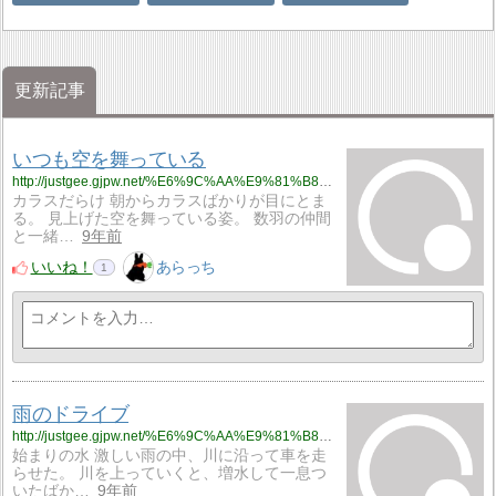
更新記事
いつも空を舞っている
http://justgee.gjpw.net/%E6%9C%AA%E9%81%B8%E6%8A%9E/%E3%81%84%E3%81%A4%E3%82%82%E7%A9%BA%E3%82%92%E8%88%9E%E3%81%A3%E3%81%A6%E3%81%84%E3%82%8B
カラスだらけ 朝からカラスばかりが目にとま
る。 見上げた空を舞っている姿。 数羽の仲間
と一緒…
9年前
いいね！
あらっち
1
雨のドライブ
http://justgee.gjpw.net/%E6%9C%AA%E9%81%B8%E6%8A%9E/%E9%9B%A8%E3%81%AE%E3%83%89%E3%83%A9%E3%82%A4%E3%83%96
始まりの水 激しい雨の中、川に沿って車を走
らせた。 川を上っていくと、増水して一息つ
いたばか…
9年前