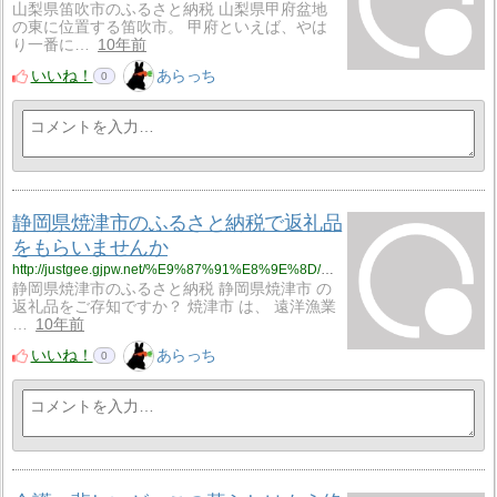
山梨県笛吹市のふるさと納税 山梨県甲府盆地
の東に位置する笛吹市。 甲府といえば、やは
り一番に…
10年前
いいね！
あらっち
0
静岡県焼津市のふるさと納税で返礼品
をもらいませんか
http://justgee.gjpw.net/%E9%87%91%E8%9E%8D/%E9%9D%99%E5%B2%A1%E7%9C%8C%E7%84%BC%E6%B4%A5%E5%B8%82%E3%81%AE%E3%81%B5%E3%82%8B%E3%81%95%E3%81%A8%E7%B4%8D%E7%A8%8E%E3%81%A7%E8%BF%94%E7%A4%BC%E5%93%81%E3%82%92%E3%82%82%E3%82%89%E3%81%84%E3%81%BE%E3%81%9B%E3%82%93%E3%81%8B
静岡県焼津市のふるさと納税 静岡県焼津市 の
返礼品をご存知ですか？ 焼津市 は、 遠洋漁業
…
10年前
いいね！
あらっち
0