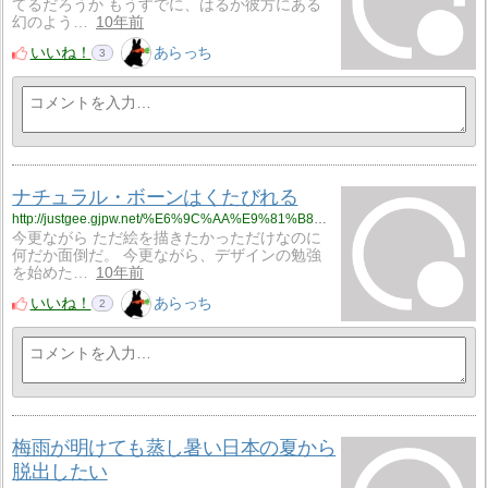
てるだろうか もうすでに、はるか彼方にある
幻のよう…
10年前
いいね！
あらっち
3
ナチュラル・ボーンはくたびれる
http://justgee.gjpw.net/%E6%9C%AA%E9%81%B8%E6%8A%9E/%E3%83%8A%E3%83%81%E3%83%A5%E3%83%A9%E3%83%AB%E3%83%BB%E3%83%9C%E3%83%BC%E3%83%B3%E3%81%AF%E3%81%8F%E3%81%9F%E3%81%B3%E3%82%8C%E3%82%8B
今更ながら ただ絵を描きたかっただけなのに
何だか面倒だ。 今更ながら、デザインの勉強
を始めた…
10年前
いいね！
あらっち
2
梅雨が明けても蒸し暑い日本の夏から
脱出したい