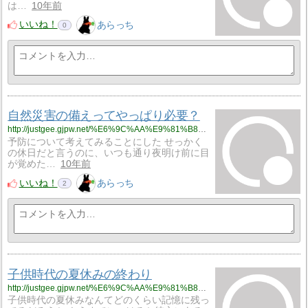
は…
10年前
いいね！
あらっち
0
自然災害の備えってやっぱり必要？
http://justgee.gjpw.net/%E6%9C%AA%E9%81%B8%E6%8A%9E/%E8%87%AA%E7%84%B6%E7%81%BD%E5%AE%B3%E3%81%AE%E5%82%99%E3%81%88%E3%81%A3%E3%81%A6%E3%82%84%E3%81%A3%E3%81%B1%E3%82%8A%E5%BF%85%E8%A6%81%EF%BC%9F
予防について考えてみることにした せっかく
の休日だと言うのに、いつも通り夜明け前に目
が覚めた…
10年前
いいね！
あらっち
2
子供時代の夏休みの終わり
http://justgee.gjpw.net/%E6%9C%AA%E9%81%B8%E6%8A%9E/%E5%AD%90%E4%BE%9B%E6%99%82%E4%BB%A3%E3%81%AE%E5%A4%8F%E4%BC%91%E3%81%BF%E3%81%AE%E7%B5%82%E3%82%8F%E3%82%8A
子供時代の夏休みなんてどのくらい記憶に残っ