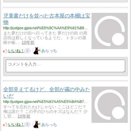
児童書だけを並べた古本屋の本棚は宝
物
http://justgee.gjpw.net/%E6%9C%AA%E9%81%B8%E6%8A%9E/%E5%85%90%E7%AB%A5%E6%9B%B8%E3%81%A0%E3%81%91%E3%82%92%E4%B8%A6%E3%81%B9%E3%81%9F%E5%8F%A4%E6%9C%AC%E5%B1%8B%E3%81%AE%E6%9C%AC%E6%A3%9A%E3%81%AF%E5%AE%9D%E7%89%A9
また夢だけの街へ行ってきた 夢だけの街 の商
店街は新しくなっているようだ。 トタンの屋
根や板…
10年前
いいね！
あらっち
0
全部見えてるけど、全部が霧の中みた
いだ
http://justgee.gjpw.net/%E5%81%A5%E5%BA%B7%E3%83%BB%E4%BB%8B%E8%AD%B7/%E5%85%A8%E9%83%A8%E8%A6%8B%E3%81%88%E3%81%A6%E3%82%8B%E3%81%91%E3%81%A9%E3%80%81%E5%85%A8%E9%83%A8%E3%81%8C%E9%9C%A7%E3%81%AE%E4%B8%AD%E3%81%BF%E3%81%9F%E3%81%84%E3%81%A0
すべてを忘れたわけじゃない ここはどこだ？
俺は誰だ？ この手のひらのキズはなんだ？ 少
し切…
10年前
いいね！
あらっち
0