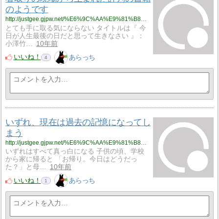
のようです
http://justgee.gjpw.net/%E6%9C%AA%E9%81%B8%E6%8A%9E/%E7%9C%8B%E5%8F%96%E3%82%8A%E3%81%AE%E7%8F%BE%E5%A0%B4%E3%81%8B%E3%82%89%E7%94%9F%E3%81%BE%E3%82%8C%E3%81%9F%E8%A9%95%E5%88%A4%E3%81%AE%E6%9B%B8%E7%B1%8D%E3%81%AE%E3%82%88%E3%81%86%E3%81%A7%E3%81%99
とても手に取る気にならない タイトルは『 今
日が人生最後の日だと思って生きなさい 』：
小澤竹…
10年前
いいね！
あらっち
4
いずれ、現在は過去の記憶になってし
まう
http://justgee.gjpw.net/%E6%9C%AA%E9%81%B8%E6%8A%9E/%E3%81%84%E3%81%9A%E3%82%8C%E3%80%81%E7%8F%BE%E5%9C%A8%E3%81%AF%E9%81%8E%E5%8E%BB%E3%81%AE%E8%A8%98%E6%86%B6%E3%81%AB%E3%81%AA%E3%81%A3%E3%81%A6%E3%81%97%E3%81%BE%E3%81%86
いずれはすべて真っ白になる 子供の頃、学校
から家に帰ると 「お帰り。今日はどうだっ
た？」と母…
10年前
いいね！
あらっち
1