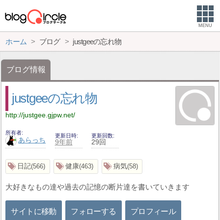
MENU
ホーム
ブログ
justgeeの忘れ物
ブログ情報
justgeeの忘れ物
http://justgee.gjpw.net/
所有者
更新日時
更新回数
あらっち
9年前
29回
日記
健康
病気
566
463
58
大好きなもの達や過去の記憶の断片達を書いていきます
サイトに移動
フォローする
プロフィール