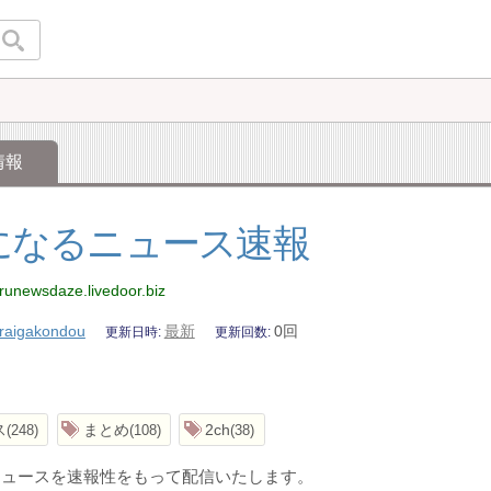
情報
になるニュース速報
narunewsdaze.livedoor.biz
raigakondou
最新
0回
更新日時
更新回数
ス
まとめ
2ch
248
108
38
ニュースを速報性をもって配信いたします。