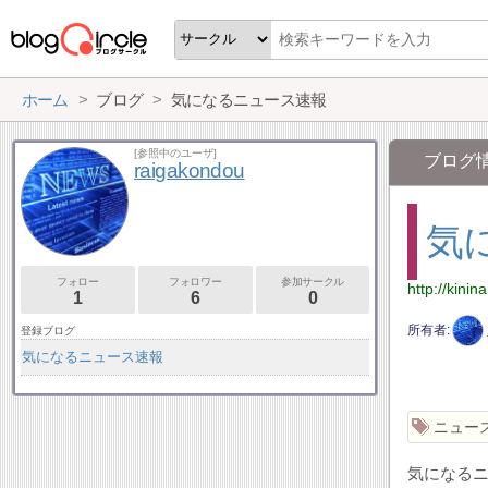
ホーム
ブログ
気になるニュース速報
[参照中のユーザ]
ブログ
raigakondou
気
フォロー
フォロワー
参加サークル
http://kini
1
6
0
所有者
登録ブログ
気になるニュース速報
ニュー
気になる