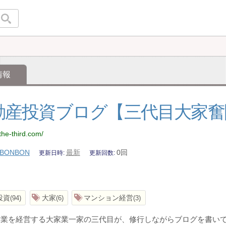
情報
動産投資ブログ【三代目大家奮
the-third.com/
BONBON
最新
0回
更新日時
更新回数
投資
大家
マンション経営
94
6
3
貸業を経営する大家業一家の三代目が、修行しながらブログを書い