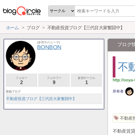
ホーム
ブログ
不動産投資ブログ【三代目大家奮闘中】
[参照中のユーザ]
ブログ
BONBON
不
フォロー
フォロワー
参加サークル
http://ooya-
2
9
1
所有者
登録ブログ
不動産投資ブログ【三代目大家奮闘中】
不動産
不動産賃