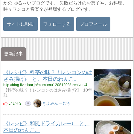
かの ゆる～いブログです。 失敗だらけのお菓子や、お料理、
時々ワンコと音楽？が登場するブログです。
サイトに移動
フォローする
プロフィール
更新記事
《レシピ》料亭の味？！レンコンのは
さみ揚げ♪ と、本日のわんこ。
http://blog.livedoor.jp/mumumu12081208/archives/4131093.html
【料亭の味？！レンコンのはさみ揚げ?】
10年
前
いいね！
きよみんーむぅ
0
《レシピ》和風ドライカレー♪ と、
本日のわんこ。