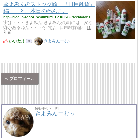
きよみんのストック癖、『日用雑貨』
編、 と、本日のわんこ。
http://blog.livedoor.jp/mumumu12081208/archives/3771103.html
実は・・・きよみん(きよみん姉妹)には、変な
癖があるねん・・・今回は。日用雑貨編♪
10
年前
いいね！
きよみんーむぅ
0
プロフィール
[参照中のユーザ]
きよみんーむぅ