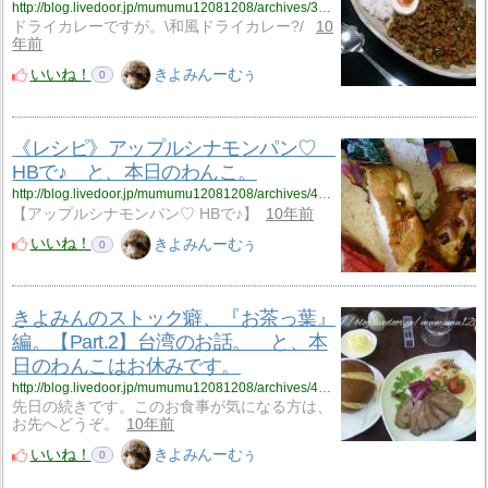
http://blog.livedoor.jp/mumumu12081208/archives/3987812.html
ドライカレーですが。\和風ドライカレー?/
10
年前
いいね！
きよみんーむぅ
0
《レシピ》アップルシナモンパン♡
HBで♪ と、本日のわんこ。
http://blog.livedoor.jp/mumumu12081208/archives/4198349.html
【アップルシナモンパン♡ HBで♪】
10年前
いいね！
きよみんーむぅ
0
きよみんのストック癖、『お茶っ葉』
編。【Part.2】台湾のお話。 と、本
日のわんこはお休みです。
http://blog.livedoor.jp/mumumu12081208/archives/4123286.html
先日の続きです。このお食事が気になる方は、
お先へどうぞ。
10年前
いいね！
きよみんーむぅ
0