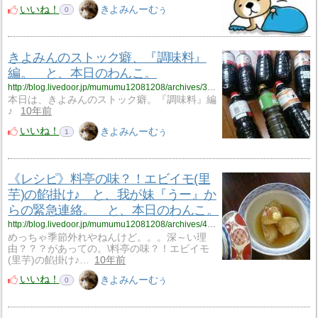
いいね！
きよみんーむぅ
0
きよみんのストック癖、『調味料』
編。 と、本日のわんこ。
http://blog.livedoor.jp/mumumu12081208/archives/3771084.html
本日は、きよみんのストック癖。『調味料』編
♪
10年前
いいね！
きよみんーむぅ
1
《レシピ》料亭の味？！エビイモ(里
芋)の餡掛け♪ と、我が妹『うー』か
らの緊急連絡。 と、本日のわんこ。
http://blog.livedoor.jp/mumumu12081208/archives/4042845.html
めっちゃ季節外れやねんけど。。。深～い理
由？？？があっての。\料亭の味？！エビイモ
(里芋)の餡掛け♪…
10年前
いいね！
きよみんーむぅ
0