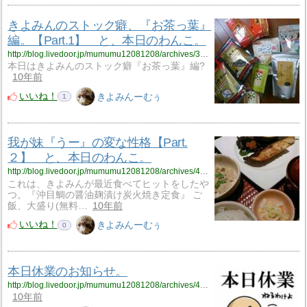
きよみんのストック癖、『お茶っ葉』
編。【Part.1】 と、本日のわんこ。
http://blog.livedoor.jp/mumumu12081208/archives/3771052.html
本日はきよみんのストック癖『お茶っ葉』編?
10年前
いいね！
きよみんーむぅ
1
我が妹『うー』の変な性格【Part.
２】 と、本日のわんこ。
http://blog.livedoor.jp/mumumu12081208/archives/4050581.html
これは、きよみんが最近食べてヒットをしたや
つ。『沖目鯛の醤油麹漬け炭火焼き定食』 ご
飯、大盛り(無料…
10年前
いいね！
きよみんーむぅ
0
本日休業のお知らせ。
http://blog.livedoor.jp/mumumu12081208/archives/4110397.html
10年前