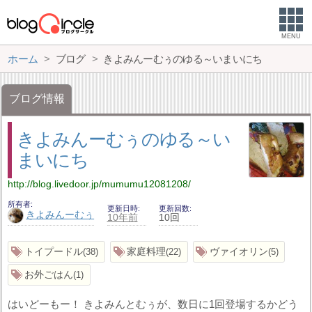
MENU
ホーム
ブログ
きよみんーむぅのゆる～いまいにち
ブログ情報
きよみんーむぅのゆる～い
まいにち
http://blog.livedoor.jp/mumumu12081208/
所有者
更新日時
更新回数
きよみんーむぅ
10年前
10回
トイプードル
家庭料理
ヴァイオリン
38
22
5
お外ごはん
1
はいどーもー！ きよみんとむぅが、数日に1回登場するかどう