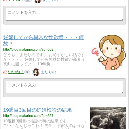
妊娠してから異常な性欲増・・・何
故？
http://blog.matarino.com/?p=602
どうも、またりのです。 お恥ずかしい話です
が・・・。 妊娠してから無駄に性欲が高まり
真剣に困ってい…
10年前
いいね！
またりの
9
19週目3回目の妊婦検診の結果
http://blog.matarino.com/?p=557
19週目3回目の検診の時の結果です。 ・・・す
ごい、なんじゃこれ！ 先生、宇宙人のような