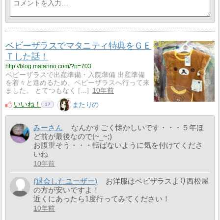
ベビーザラスでマタニティ特典をＧＥ
Ｔした話！
http://blog.matarino.com/?p=703
ベビーザラスで出産準備・入院準備 出産準備
を着々と進めるため、ベビーザラスへ行って来
ました。 とてつもなく […]
10年前
いいね！
またりの
17
みーさん
なんかすごく懐かしいです・・・５年ほ
ど前が最後なので(~_~;)
お腹重そう・・・転ばないように気を付けてくださ
いね
10年前
(退会したユーザー)
お洋服はベビザラスより西松屋
の方が安いですよ！
近くにあったら1度行ってみてください！
10年前