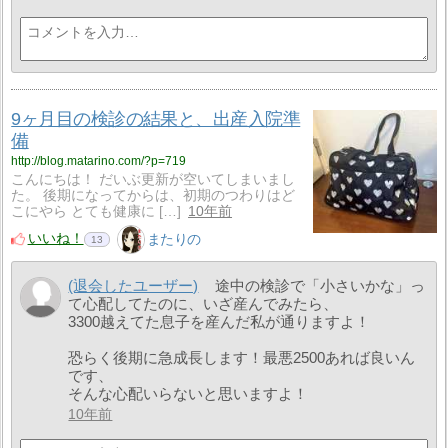
9ヶ月目の検診の結果と、出産入院準
備
http://blog.matarino.com/?p=719
こんにちは！ だいぶ更新が空いてしまいまし
た。 後期になってからは、初期のつわりはど
こにやら とても健康に […]
10年前
いいね！
またりの
13
(退会したユーザー)
途中の検診で「小さいかな」っ
て心配してたのに、いざ産んでみたら、
3300越えてた息子を産んだ私が通りますよ！
恐らく後期に急成長します！最悪2500あれば良いん
です、
そんな心配いらないと思いますよ！
10年前