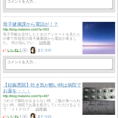
母子健康課から電話が！？
http://blog.matarino.com/?p=503
母子手帳を交付したときのアンケートを見たと
の事で市役所の母子健康課から電話が来まし
た。 何か悩んでい…
10年前
いいね！
またりの
4
【妊娠悪阻】吐き気が酷い時は病院で
お薬を・・・
http://blog.matarino.com/?p=497
つわりで嘔吐が止まらない時、ご飯が食べられ
ない時、病院でお薬を処方していただけるよう
で 「メトクロプ…
10年前
いいね！
またりの
4