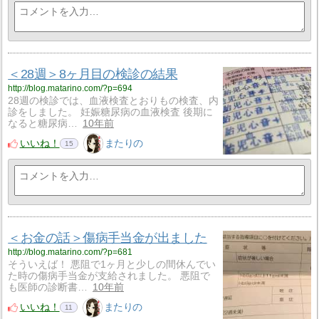
＜28週＞8ヶ月目の検診の結果
http://blog.matarino.com/?p=694
28週の検診では、血液検査とおりもの検査、内
診をしました。 妊娠糖尿病の血液検査 後期に
なると糖尿病…
10年前
いいね！
またりの
15
＜お金の話＞傷病手当金が出ました
http://blog.matarino.com/?p=681
そういえば！ 悪阻で1ヶ月と少しの間休んでい
た時の傷病手当金が支給されました。 悪阻で
も医師の診断書…
10年前
いいね！
またりの
11