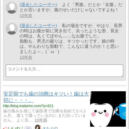
(退会したユーザー)
よく「男腹」だとか「女腹」だ
とか言いますが、腹のせいだけじゃないですよね！
10年前
(退会したユーザー)
私の場合ですが、やはり、長男
の時はお腹が前に突き出て、尖ったような形、長女
の時は、丸くてぽやん……なお腹でした。
胎動も、男児の蹴りは、キツかったです。娘の時
は、やんわりな胎動で、こんなに違うのか！と思い
ましたよ～。( ´ ω ` )
10年前
安定期でも歯の治療はキツい！歯は大
切に・・・。
http://blog.matarino.com/?p=621
歯の痛みを感じて歯医者で治療を始めてから1
ヵ月。 週１で通っているのに まだ治っていま
せん。 よく先…
10年前
いいね！
またりの
10