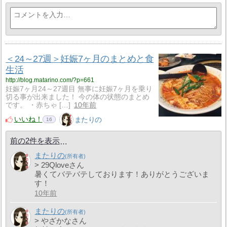
＜24～27週＞妊娠7ヶ月のまとめと食
生活
http://blog.matarino.com/?p=661
妊娠7ヶ月24～27週目 無事に妊娠7ヶ月を乗り
切る事が出来ました！ 今の体の状態のまとめ
です。 ・赤ちゃ […]
10年前
いいね！
またりの
16
前の2件を表示
またりの
> 29Qloveさん
暑くてバテバテしております！ありがとうございま
す！
10年前
またりの
> やざかなさん