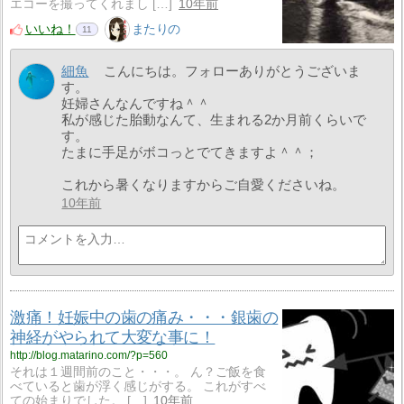
エコーを撮ってくれまし […]
10年前
いいね！
またりの
11
細魚
こんにちは。フォローありがとうございま
す。
妊婦さんなんですね＾＾
私が感じた胎動なんて、生まれる2か月前くらいで
す。
たまに手足がボコっとでてきますよ＾＾；
これから暑くなりますからご自愛くださいね。
10年前
激痛！妊娠中の歯の痛み・・・銀歯の
神経がやられて大変な事に！
http://blog.matarino.com/?p=560
それは１週間前のこと・・・。 ん？ご飯を食
べていると歯が浮く感じがする。 これがすべ
ての始まりでした。 […]
10年前