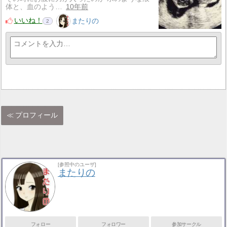
体と、血のよう…
10年前
いいね！
またりの
2
プロフィール
[参照中のユーザ]
またりの
フォロー
フォロワー
参加サークル