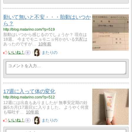
動いて無いと不安・・・胎動はいつか
ら？
http://blog.matarino.com/?p=519
胎動はいつから感じるのでしょうか？ 現在は
18週。 今までモニョモニョ何かがいる気配は
あったのですが…
10年前
いいね！
またりの
8
17週に入って体の変化
http://blog.matarino.com/?p=512
12週には出血もありましたが 無事安定期の妊
娠5カ月(17週目)に入りました。 ようやく何度
も嘔吐す…
10年前
いいね！
またりの
6