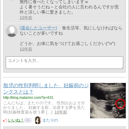
無性に食べたくなってしまいますｗ
よく暑そうだね～と会社の人に言われるんですが意
外と涼しい事に驚きました。
10年前
(退会したユーザー)
食生活等、気にしなければなら
ないことが多いですね
どうか、お体に気をつけてお過ごしください(^o^)
10年前
胎児の性別判明しました、妊娠前のジ
ンクスとは？
http://blog.matarino.com/?p=631
こんにちは、またりのです。 性別おおよそ分
かりました。 妊娠する前、出産する夢を見た
時(妊娠検査薬を使う夢 […]
10年前
いいね！
またりの
21