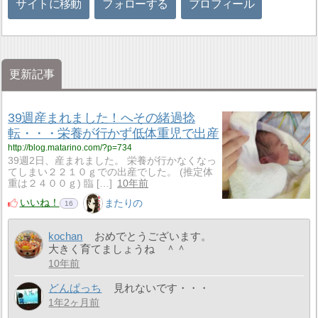
サイトに移動
フォローする
プロフィール
更新記事
39週産まれました！へその緒過捻
転・・・栄養が行かず低体重児で出産
http://blog.matarino.com/?p=734
39週2日、産まれました。 栄養が行かなくなっ
てしまい２２１０ｇでの出産でした。 (推定体
重は２４００ｇ) 臨 […]
10年前
いいね！
またりの
16
kochan
おめでとうございます。
大きく育てましょうね ＾＾
10年前
どんぱっち
見れないです・・・
1年2ヶ月前