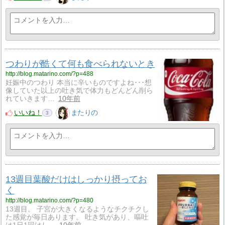
つわりが酷くて何も食べられないとき
http://blog.matarino.com/?p=488
妊娠中のつわり 本当に辛いものですよね･･･想
像していた以上の吐き気で体力もどんどん削ら
れていきます…
10年前
いいね！
またりの
3
13週目葉酸だけはしっかり摂ってお
く
http://blog.matarino.com/?p=480
13週目。 子宮が大きくなるようなチクチクし
た感覚が毎日あります。 吐き気があり、嘔吐