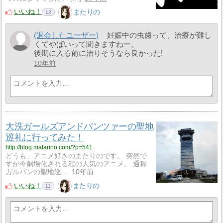
いいね！
またりの
12
(退会したユーザー)
妊娠中の虫歯って、治療が難し
くてやばいって聞きますねー。
後期に入る前に治りそうなら良かった!
10年前
大洗ガールズアンドパンツァーの聖地
巡礼に行ってみた！
http://blog.matarino.com/?p=541
どうも、アニメ好きのまたりのです。 突然で
すが今劇場化される程の人気のアニメ。 通称
ガルパンの聖地巡…
10年前
いいね！
またりの
11