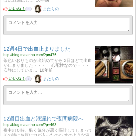
は1日1回はし…
10年前
いいね！
またりの
3
12週4日で出血止まりました
http://blog.matarino.com/?p=475
茶色いおりものが出始めてから 3日ほどで出血
が止まりました・・・！ 心配性なので・・・
安静にしていま…
10年前
いいね！
またりの
3
12週目出血と液漏れで夜間病院へ
http://blog.matarino.com/?p=463
夜中の０時、酷く気分が悪く嘔吐してしまって
その時にお腹に力が入ったのか 水のような液