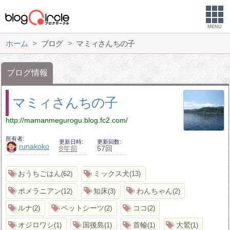
MENU
ホーム
ブログ
マミィさんちの子
ブログ情報
マミィさんちの子
http://mamanmegurogu.blog.fc2.com/
所有者
更新日時
更新回数
runakoko
8年前
57回
おうちごはん
ミックス犬
62
13
ポメラニアン
知床
わんちゃん
12
3
2
ルナ
ペットシーツ
ココ
2
2
2
オジロワシ
国後島
首輪
大鷲
1
1
1
1