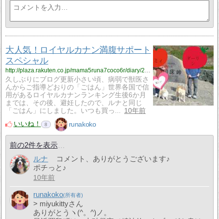
大人気！ロイヤルカナン満腹サポート
スペシャル
http://plaza.rakuten.co.jp/mama5runa7coco6r/diary/201609060000/
久しぶりにブログ更新小さい頃、病弱で獣医さ
んからご指導どおりの「ごはん」世界各国で信
用があるロイヤルカナンランキング生後6か月
までは、その後、避妊したので、ルナと同じ
「ごはん」にしました。いつも買っ...
10年前
いいね！
runakoko
8
前の2件を表示
ルナ
コメント、ありがとうございます♪
ポチっと♪
10年前
runakoko
> miyukittyさん
ありがとうヽ(^。^)ノ。