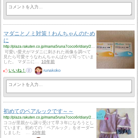
マダニとノミ対策！わんちゃんのため
に
http://plaza.rakuten.co.jp/mama5runa7coco6r/diary/201606010000/
可愛い愛犬がマダニに刺された画像を調べて
見たら可愛そうなわんちゃんばかり写っていま
した。 マダニに…
10年前
いいね！
runakoko
2
初めてのペアルックです～～
http://plaza.rakuten.co.jp/mama5runa7coco6r/diary/201605140000/
ココが里親から譲り受けて早３年になろうとし
ています。初めての「ペアルック」をオーダー
しました …
10年前