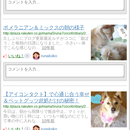
ポメラニアン＆ミックスの朝の様子
http://plaza.rakuten.co.jp/mama5runa7coco6r/diary/201603260000/
久しぶりにブログ更新最近ルナがココに「遊ぼ
う」と毎朝の日課になりました。 小さい～体
でこんな感じなの…
10年前
いいね！
runakoko
0
【アイコンタクト】で心通じ合う幸せ
＆ペットグッツ此処だけの秘密！
http://plaza.rakuten.co.jp/mama5runa7coco6r/diary/201603190000/
今日は、朝から雨降りで散歩中止。マミィが、
買い物に行く時には、いつも一緒なのにどうし
て車の中に入れな…
10年前
いいね！
runakoko
1