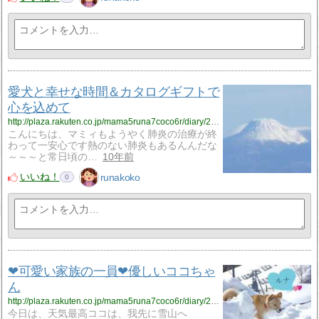
愛犬と幸せな時間＆カタログギフトで
心を込めて
http://plaza.rakuten.co.jp/mama5runa7coco6r/diary/201603150000/
こんにちは、マミィもようやく肺炎の治療が終
わって一安心です熱のない肺炎もあるんんだな
～～～と常日頃の…
10年前
いいね！
runakoko
0
❤可愛い家族の一員❤優しいココちゃ
ん
http://plaza.rakuten.co.jp/mama5runa7coco6r/diary/201603120001/
今日は、天気最高ココは、我先に雪山へ