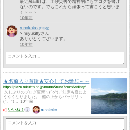
最近羅臼町は、土砂災害で精神的にもブログを書け
ないのです。でもこれから頑張って書こうと思いま
す～～～
10年前
runakoko
> miyukittyさん
ありがとうございます。
10年前
★名前入り首輪★安心してお散歩～～
https://plaza.rakuten.co.jp/mama5runa7coco6r/diary/201607300000/
久しぶりのブログ更新＼(^o^)／知床も夏によ
うやくなりました。 船の上からパッサリヽ
(^。^)…
10年前
いいね！
runakoko
1