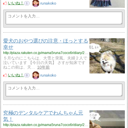
いいね！
runakoko
1
愛犬のおやつ選びの注意・ほっとする
幸せ
http://plaza.rakuten.co.jp/mama5runa7coco6r/diary/201604300000/
５月なのにこちらは、大雪と突風。夫婦２人で
泣いています 【今日の天気】 さすが知床です
ねこの前は、天…
10年前
いいね！
runakoko
0
究極のデンタルケアでわんちゃん元
気！
http://plaza.rakuten.co.jp/mama5runa7coco6r/diary/201604230000/