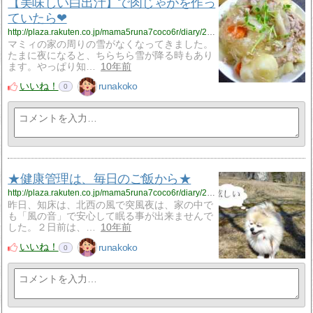
【美味しい白出汁】で肉じゃがを作っ
ていたら❤
http://plaza.rakuten.co.jp/mama5runa7coco6r/diary/201604200000/
マミィの家の周りの雪がなくなってきました。
たまに夜になると、ちらちら雪が降る時もあり
ます。やっぱり知…
10年前
いいね！
runakoko
0
★健康管理は、毎日のご飯から★
http://plaza.rakuten.co.jp/mama5runa7coco6r/diary/201604160000/
昨日、知床は、北西の風で突風夜は、家の中で
も「風の音」で安心して眠る事が出来ませんで
した。２日前は、…
10年前
いいね！
runakoko
0