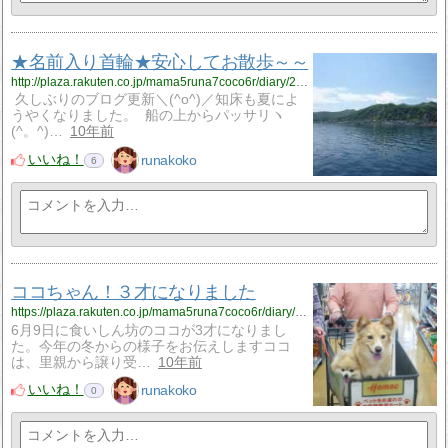
★名前入り首輪★安心してお散歩～～
http://plaza.rakuten.co.jp/mama5runa7coco6r/diary/201607300000/
久しぶりのブログ更新＼(^o^)／知床も夏によ
うやくなりました。 船の上からパッサリヽ
(^。^)…
10年前
いいね！
runakoko
6
ココちゃん！３才になりました
https://plaza.rakuten.co.jp/mama5runa7coco6r/diary/201606190000/
6月9日に食いしん坊のココが3才になりまし
た。今年の冬からの様子をお伝えしますココ
は、里親から譲り受…
10年前
いいね！
runakoko
0