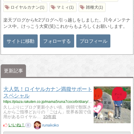
ロイヤルカナン
マミィ
雑種犬
1
1
1
楽天ブログからfc2ブログへ引っ越しをしました。只今メンテナ
ンス中。けっこう大変(笑)これからもよろしくお願いします。
サイトに移動
フォローする
プロフィール
更新記事
大人気！ロイヤルカナン満腹サポート
スペシャル
https://plaza.rakuten.co.jp/mama5runa7coco6r/diary/201609060000/
久しぶりにブログ更新小さい頃、病弱で獣医さ
んからご指導どおりの「ごはん」世界各国で信
用があるロイヤル…
10年前
いいね！
runakoko
0