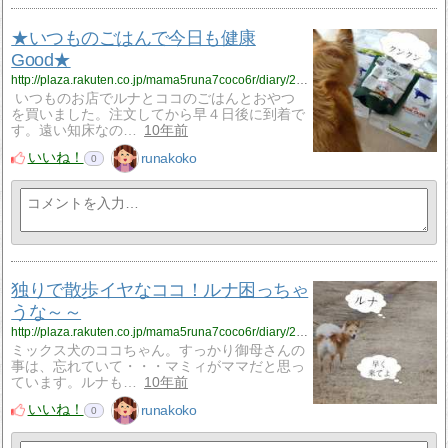
★いつものごはんで今日も健康
Good★
http://plaza.rakuten.co.jp/mama5runa7coco6r/diary/201604110000/
いつものお店でルナとココのごはんとおやつ
を買いました。注文してから早４日後に到着で
す。遠い知床なの…
10年前
いいね！
runakoko
0
独りで散歩イヤなココ！ルナ困っちゃ
うな～～
http://plaza.rakuten.co.jp/mama5runa7coco6r/diary/201604080000/
ミックス犬のココちゃん。すっかり御母さんの
事は、忘れていて・・・マミィがママだと思っ
ています。ルナも…
10年前
いいね！
runakoko
0