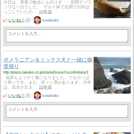
今日は、突風で散歩にも行けず・・玄関でソワ
ソワな一日でした。 デカイ体で玄関で日向ぼ
っこしていたの…
10年前
いいね！
runakoko
0
ポメラニアン＆ミックス犬と一緒に御
里帰り
http://plaza.rakuten.co.jp/mama5runa7coco6r/diary/201603300000/
知床もようやく春になりました。でもやっぱ
り寒いです。まだ、所々に雪があります。今年
は、流氷が丘ま…
10年前
いいね！
runakoko
0