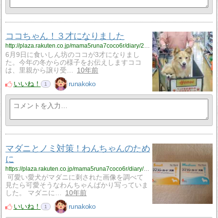
ココちゃん！３才になりました
http://plaza.rakuten.co.jp/mama5runa7coco6r/diary/201606190000/
6月9日に食いしん坊のココが3才になりまし
た。今年の冬からの様子をお伝えしますココ
は、里親から譲り受…
10年前
いいね！
runakoko
1
マダニとノミ対策！わんちゃんのため
に
https://plaza.rakuten.co.jp/mama5runa7coco6r/diary/201606010000/
可愛い愛犬がマダニに刺された画像を調べて
見たら可愛そうなわんちゃんばかり写っていま
した。 マダニに…
10年前
いいね！
runakoko
1