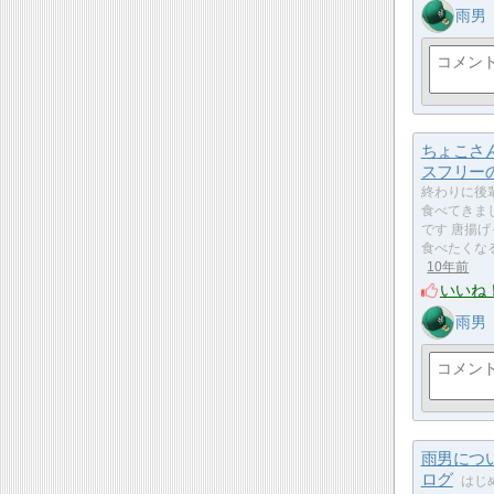
雨男
ちょこさ
スフリー
終わりに後
食べてきま
です 唐揚
食べたくな
10年前
いいね
雨男
雨男につ
ログ
はじ