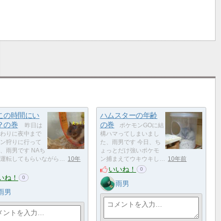
この時間にい
ハムスターの年齢
？の巻
の巻
昨日は
ポケモンGOに結
わりに夜中まで
構ハマってしまいまし
ン狩りに行って
た、雨男です 今日、ち
、雨男です NAち
ょっとだけ強いポケモ
運転してもらいながら…
10年
ン捕まえてウキウキし…
10年前
いいね！
0
いね！
0
雨男
雨男