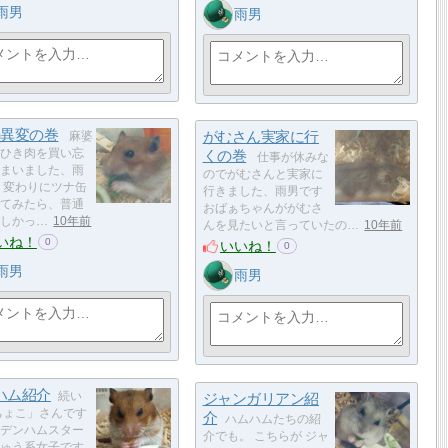
雨男
雨男
の異変の巻
がむさん実家に行
麻婆
ひき肉を買い忘
くの巻
仕事が休みな
まいました、雨
のでがむさんと実家に
 変わりにツナ缶
行きました、雨男です
てみたら、普通
おばぁちゃんががむさ
しかっ…
10年前
んを見たいと言っていたの…
10年前
いね！
0
いいね！
0
雨男
雨男
ハム紹介
続い
ジャンガリアン紹
ちょこ」さんです
介
ハムハムたちの紹
デンハムスター
介でも。 こちらが ジャ
ゅう系女子です