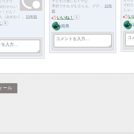
チビすけ達にもイヤな
キワクワ
それた
季節ですね がむさんも、グデ…
10年
己紹介からい
じゃ。
前
か！どん！
い
いいね！
くん（あめおく…
10年前
1
！
0
雨男
ィール