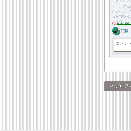
グでドキド
ク。。 自
きましょー
名前/雨男
いいね
雨男
プロフ