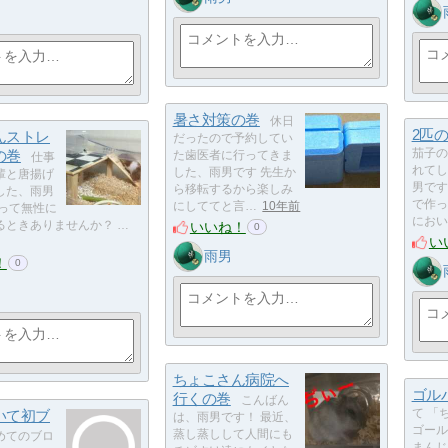
暑さ対策の巻
休日
2匹
んストレ
だったので予約してい
の巻
茄子の
た歯医者に行ってきま
仕事
れてし
した、雨男です 先生か
輩と唐揚げ
男です
ら移転するから楽しみ
した、雨男
で作っ
にしててと言…
10年前
げって無性に
におい
いいね！
るときありませんか？ …
0
い
雨男
！
0
ちょこさん病院へ
ゴル
行くの巻
こんばん
いて初ブ
て 「
は、雨男です！ 最近、
ゴール
蒸し蒸しして人間にも
めてのブロ
まんじ