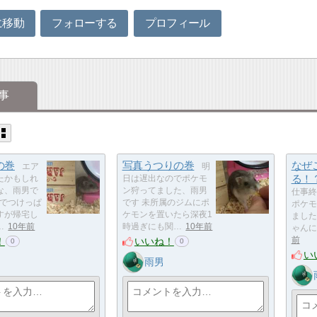
に移動
フォローする
プロフィール
事
の巻
写真うつりの巻
なぜ
エア
明
る！
たかもしれ
日は遅出なのでポケモ
な、雨男で
ン狩ってました、雨男
仕事終
定でつけっぱ
です 未所属のジムにポ
ポケモ
すが帰宅し
ケモンを置いたら深夜1
ました
…
10年前
時過ぎにも関…
10年前
ゃんに
！
いいね！
前
0
0
い
雨男