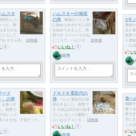
ハムスタ
ハムスターの無茶
の巻
がむ
雨明けした
職場のバイト君
かった、雨
に勧められポケモンGO
事終わ
年はまだかな
を始めてみました、雨
ぽん食
てたらして
男です ミーハーですね
雨男で
すね そりゃ洗…
10年前
ところで、ハムスタ…
10年前
ト美味
｀) 1
！
いいね！
0
0
い
雨男
フード
ドキドキ電気代の
食へ
ト」の巻
巻
ついに電気代の請
飛騨牛
くを食べす
求がきました、雨男で
食べる
た、雨男で
す 今回は33日分の請求
男です
くの匂いって
でした 涼しい1週間く
宅しま
りますね。不覚だった..
らいはエアコンを…
10年前
こんば
いいね！
0
い
！
0
雨男