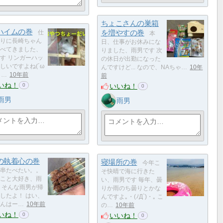
ちょこさんの巣箱
ハイムの巻
を増やすの巻
仕
本
りに長崎ちゃん
日、仕事がお休みにな
べてきました、
りました、雨男です 次
す リンガーハッ
の休日が出勤になった
しいですよね(´ω
んですけど... なので、NAちゃ…
10年
日…
10年前
前
いね！
いいね！
0
0
雨男
雨男
の執着心の巻
寝場所の巻
今年こ
串たべたい。。
そ快晴で海に行きた
こと大好き、雨
い、雨男です 毎年、曇
 そんな雨男が帰
りか雨のち曇りとかな
したよ！ はい、
んですよ｡・(ﾉД`)・｡ こ
んはー…
10年前
の…
10年前
いね！
いいね！
0
0