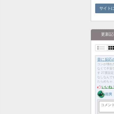
サイト
更新記
音に反応
コンが壊れ
なくて不安
す 27度設
なしなんで
たらめちゃ
いいね
雨男