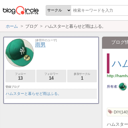
ホーム
ブログ
ハムスターと暮らせど雨はふる。
[参照中のユーザ]
ブログ
雨男
ハ
フォロー
フォロワー
参加サークル
http://ham
13
14
1
所有者
登録ブログ
ハムスターと暮らせど雨はふる。
DIY
140
ハムスター