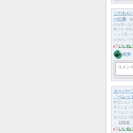
こだわり
ーの巻
梅
のを知らな
男です 今
ーって思っ
たみたいで
いいね
雨男
スーパー
「ペレッ
昨日にんに
ぎてしまっ
す にんに
次の日まで残
…
10年前
いいね