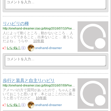
リハビリの種
http://onehand-dreamer.ciao.jp/blog/2016/07/10/%e3%83%aa%e3%83%8f%e3%83%93%e3%83%aa%e3%81%ae%e7%a8%ae/
人によって動くところ，動かないところ． 人
によってできること，出来ないこと． 違うん
だよね， うらや…
10年前
いいね！
onehand-dreamer
1
歩行と装具と自主リハビリ
http://onehand-dreamer.ciao.jp/blog/2016/07/09/%e6%ad%a9%e8%a1%8c%e3%81%a8%e8%a3%85%e5%85%b7%e3%81%a8%e8%87%aa%e4%b8%bb%e3%83%aa%e3%83%8f%e3%83%93%e3%83%aa/
アメーバの方で質問があったので，ちゃんと書
いておこうと思います．本とはここだけに書こ
うと思ってたけど…
10年前
いいね！
onehand-dreamer
1