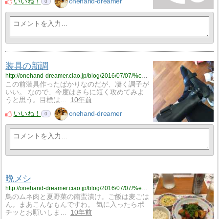
いいね！
onehand-dreamer
0
装具の新調
http://onehand-dreamer.ciao.jp/blog/2016/07/07/%e8%a3%85%e5%85%b7%e3%81%ae%e6%96%b0%e8%aa%bf/
この前装具作ったばかりなのだが、凄く調子が
いい。 なので、今度はさらに短く攻めてみよ
うと思う。目標は…
10年前
いいね！
onehand-dreamer
0
晩メシ
http://onehand-dreamer.ciao.jp/blog/2016/07/07/%e6%99%a9%e3%83%a1%e3%82%b7-3/
鳥のムネ肉と夏野菜の南蛮漬け。ご飯は麦ごは
ん。まあこんなもんですわ。 気に入ったらポ
チッとお願いしま…
10年前