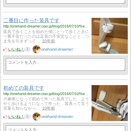
二番目に作った装具です
http://onehand-dreamer.ciao.jp/blog/2016/07/10/%e4%ba%8c%e7%95%aa%e7%9b%ae%e3%81%ab%e4%bd%9c%e3%81%a3%e3%81%9f%e8%a3%85%e5%85%b7%e3%81%a7%e3%81%99/
装具で歩くことを始めた僕にとって歩くときに
一番不安だったのは足首の不安定なことと，つ
ま先を引きずって…
10年前
いいね！
onehand-dreamer
3
初めての装具です
http://onehand-dreamer.ciao.jp/blog/2016/07/10/%e5%88%9d%e3%82%81%e3%81%a6%e3%81%ae%e8%a3%85%e5%85%b7%e3%81%a7%e3%81%99/
片麻痺になって初めて作った装具でした．よう
やく歩けるようになって作った．装具って言う
言葉も知らなかっ…
10年前
いいね！
onehand-dreamer
0