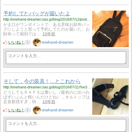
予約してたバッグが届いたよ
http://onehand-dreamer.ciao.jp/blog/2016/07/12/post-236/
がま口がワンポイントで、ある意味お財布バッ
グにしようと思って予約してたのが届いた。お
財布って個別では…
10年前
いいね！
onehand-dreamer
1
そして，今の装具！…とこれから
http://onehand-dreamer.ciao.jp/blog/2016/07/11/%e3%81%9d%e3%81%97%e3%81%a6%ef%bc%8c%e4%bb%8a%e3%81%ae%e8%a3%85%e5%85%b7%ef%bc%81-%e3%81%a8%e3%81%93%e3%82%8c%e3%81%8b%e3%82%89/
どうしてもＲＡＰＳは重いし（最初のに比べれ
ばずいぶんと軽いんだけどね），オルトップは
足首窮屈すぎ，特…
10年前
いいね！
onehand-dreamer
1