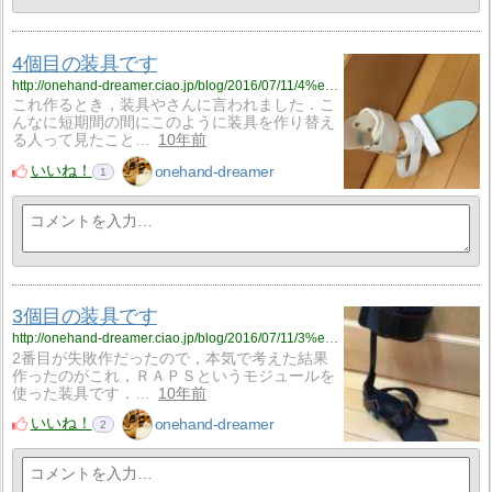
4個目の装具です
http://onehand-dreamer.ciao.jp/blog/2016/07/11/4%e5%80%8b%e7%9b%ae%e3%81%ae%e8%a3%85%e5%85%b7%e3%81%a7%e3%81%99/
これ作るとき，装具やさんに言われました．こ
んなに短期間の間にこのように装具を作り替え
る人って見たこと…
10年前
いいね！
onehand-dreamer
1
3個目の装具です
http://onehand-dreamer.ciao.jp/blog/2016/07/11/3%e5%80%8b%e7%9b%ae%e3%81%ae%e8%a3%85%e5%85%b7%e3%81%a7%e3%81%99/
2番目が失敗作だったので，本気で考えた結果
作ったのがこれ，ＲＡＰＳというモジュールを
使った装具です．…
10年前
いいね！
onehand-dreamer
2