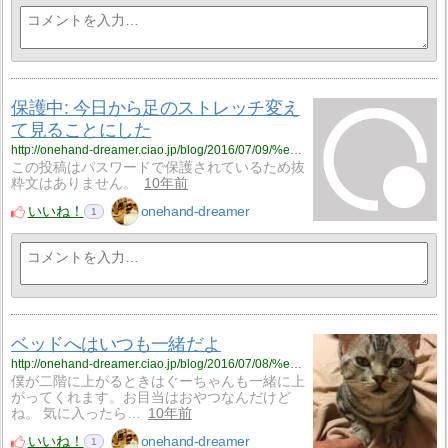
保護中: 今日から足のストレッチ変え
て見ることにした
http://onehand-dreamer.ciao.jp/blog/2016/07/09/%e4%bb%8a%e6%97%a5%e3%81%8b%e3%82%89%e8%b6%b3%e3%81%ae%e3%82%b9%e3%83%88%e3%83%ac%e3%83%83%e3%83%81%e5%a4%89%e3%81%88%e3%81%a6%e8%a6%8b%e3%82%8b%e3%81%93%e3%81%a8%e3%81%ab%e3%81%97%e3%81%9f/
この投稿はパスワードで保護されているため抜
粋文はありません。
10年前
いいね！
onehand-dreamer
1
ベッドへはいつも一緒だよ
http://onehand-dreamer.ciao.jp/blog/2016/07/08/%e3%83%99%e3%83%83%e3%83%89%e3%81%b8%e3%81%af%e3%81%84%e3%81%a4%e3%82%82%e4%b8%80%e7%b7%92%e3%81%a0%e3%82%88/
僕が二階に上がるときはぐーちゃんも一緒に上
がってくれます。お目当はおやつなんだけど
ね。 気に入ったら…
10年前
いいね！
onehand-dreamer
1