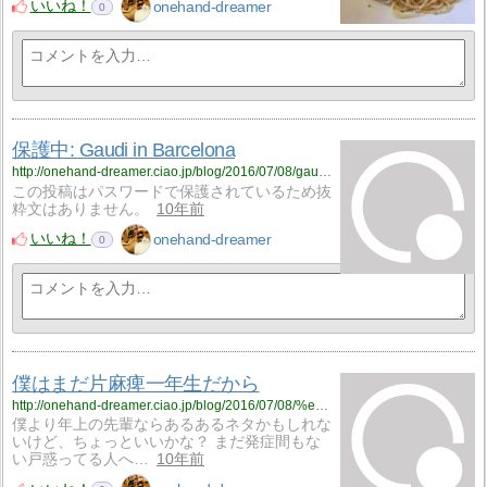
いいね！
onehand-dreamer
0
保護中: Gaudi in Barcelona
http://onehand-dreamer.ciao.jp/blog/2016/07/08/gaudi-in-barcelona/
この投稿はパスワードで保護されているため抜
粋文はありません。
10年前
いいね！
onehand-dreamer
0
僕はまだ片麻痺一年生だから
http://onehand-dreamer.ciao.jp/blog/2016/07/08/%e5%83%95%e3%81%af%e3%81%be%e3%81%a0%e7%89%87%e9%ba%bb%e7%97%ba%e4%b8%80%e5%b9%b4%e7%94%9f%e3%81%a0%e3%81%8b%e3%82%89/
僕より年上の先輩ならあるあるネタかもしれな
いけど、ちょっといいかな？ まだ発症間もな
い戸惑ってる人へ…
10年前