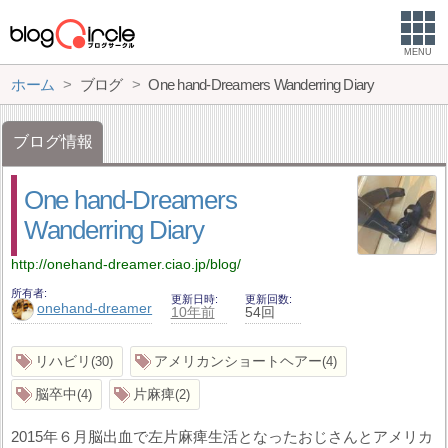
MENU
ホーム
ブログ
One hand-Dreamers Wanderring Diary
ブログ情報
One hand-Dreamers
Wanderring Diary
http://onehand-dreamer.ciao.jp/blog/
所有者
更新日時
更新回数
onehand-dreamer
10年前
54回
リハビリ
アメリカンショートヘアー
30
4
脳卒中
片麻痺
4
2
2015年６月脳出血で左片麻痺生活となったおじさんとアメリカ