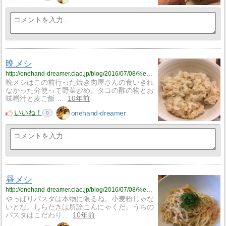
晩メシ
http://onehand-dreamer.ciao.jp/blog/2016/07/08/%e6%99%a9%e3%83%a1%e3%82%b7-4/
晩メシはこの前行った焼き肉屋さんの食いきれ
なかった分使って野菜炒め。タコの酢の物とお
味噌汁と麦ご飯 …
10年前
いいね！
onehand-dreamer
0
昼メシ
http://onehand-dreamer.ciao.jp/blog/2016/07/08/%e6%98%bc%e3%83%a1%e3%82%b7-3/
やっぱりパスタは本物に限るね。小麦粉じゃな
いとな。しらたきは所詮こんにゃくだ。うちの
パスタはこだわり…
10年前