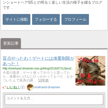
ンショートヘア5匹との明るく楽しい生活の様子を綴るブログ
です．
サイトに移動
フォローする
プロフィール
更新記事
盲点やったわ！ゲートには体重制限が
あった！
http://onehand-dreamer.ciao.jp/blog/2016/07/12/post-239/
今度の装具，ゲート使ってやろうと思ってた
ら，体重せいげんにひっかかってもーた．むか
ついたんで装具の継…
10年前
いいね！
onehand-dreamer
1