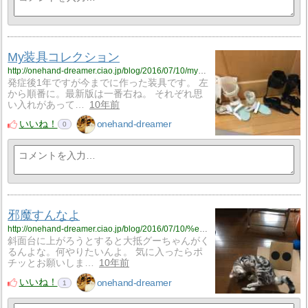
My装具コレクション
http://onehand-dreamer.ciao.jp/blog/2016/07/10/my%e8%a3%85%e5%85%b7%e3%82%b3%e3%83%ac%e3%82%af%e3%82%b7%e3%83%a7%e3%83%b3/
発症後1年ですが今までに作った装具です。 左
から順番に。最新版は一番右ね。 それぞれ思
い入れがあって…
10年前
いいね！
onehand-dreamer
0
邪魔すんなよ
http://onehand-dreamer.ciao.jp/blog/2016/07/10/%e9%82%aa%e9%ad%94%e3%81%99%e3%82%93%e3%81%aa%e3%82%88/
斜面台に上がろうとすると大抵グーちゃんがく
るんよな。何やりたいんよ。 気に入ったらポ
チッとお願いしま…
10年前
いいね！
onehand-dreamer
1