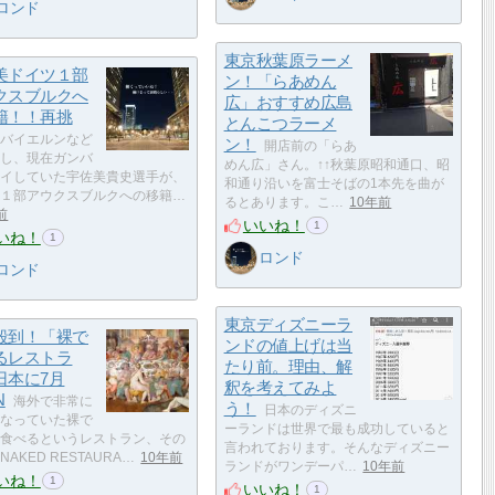
ロンド
東京秋葉原ラーメ
美ドイツ１部
ン！「らあめん
クスブルクへ
広」おすすめ広島
籍！！再挑
とんこつラーメ
バイエルンなど
ン！
開店前の「らあ
し、現在ガンバ
めん広」さん。↑↑秋葉原昭和通口、昭
イしていた宇佐美貴史選手が、
和通り沿いを富士そばの1本先を曲が
１部アウクスブルクへの移籍…
るとあります。こ…
10年前
前
いいね！
1
いね！
1
ロンド
ロンド
東京ディズニーラ
殺到！「裸で
ンドの値上げは当
るレストラ
たり前。理由、解
日本に7月
釈を考えてみよ
N
海外で非常に
う！
日本のディズニ
なっていた裸で
ーランドは世界で最も成功していると
食べるというレストラン、その
言われております。そんなディズニー
AKED RESTAURA…
10年前
ランドがワンデーパ…
10年前
いね！
1
いいね！
1