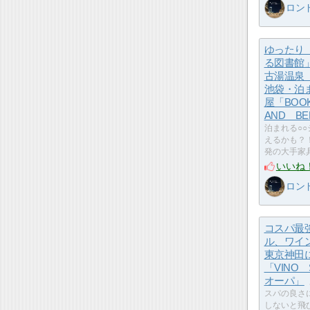
ロン
ゆったり
る図書館
古湯温泉
池袋・泊
屋「BO
AND B
泊まれる○
えるかも？！
発の大手家具
いいね
ロン
コスパ最
ル、ワイ
東京神田
「VINO
オーパ」
スパの良さ
しないと飛び