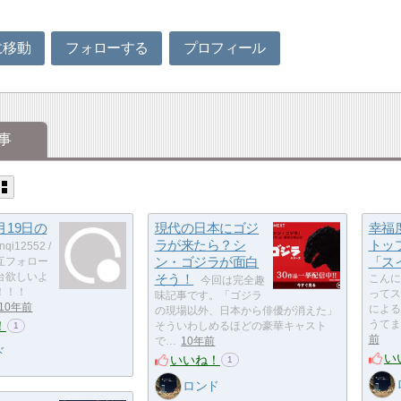
＾
に移動
フォローする
プロフィール
事
7月19日の
現代の日本にゴジ
幸福
ラが来たら？シ
トッ
nqi12552 /
ン・ゴジラが面白
「ス
互フォロー
台欲しいよ
そう！
こんに
今回は完全趣
！！！
ってス
味記事です。「ゴジラ
10年前
による
の現場以外、日本から俳優が消えた」
！
うてま
そういわしめるほどの豪華キャスト
1
前
で…
10年前
ド
い
いいね！
1
ロンド