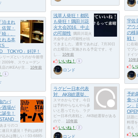
ド
浅草人発狂！都民
宇佐
も発狂！隅田川花
「泊まれ
アウ
火大会2016、中止
」佐賀・
の移
の可能性
「暁」、
隅田川花火
戦！
まれる本
大会中止の可能性が出
てきました。通常であれば、7月30日
に在籍
OKS
の土曜日に実施される予定です。そ
でプレ
ED TOKYO」好評！
し…
10年前
ドイツ
○シリーズというのが今後増
10年
いいね！
1
2009年、スウェーデン
い
店のIKEAが主…
10年前
ロンド
！
1
ド
ラグビー日本代表
予約
対、AKB総選挙。
食べ
スマホからです。今日
強のバ
ン」
は予約やらなんやら多
ン酒場が
いと思ってたら、ラグ
OPE
に誕生！
ビー日本代表戦と、AKB総選挙がある
話題に
 STAND
ので…
10年前
料理を
あまりのコ
いいね！
名も「N
2
に連日大盛況！予約は絶対
い
ロンド
込みは難しい！03-6885-