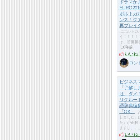
ドラマか
EURO20
ポルトガ
ンス！ク
再ブレイ
はポルトガ
う！！！！！
は、初優勝
10年前
いいね
ロン
ビジネス
「了解し
は、ダメ
リクルー
語辞典編
「OK」
しました」
た」が正解
ますし、…
いいね