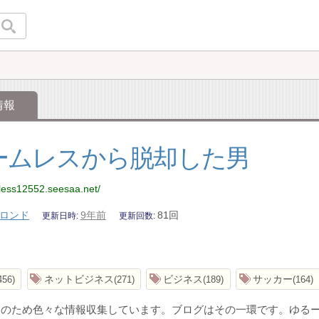
情報
ームレスから脱却した男
less12552.seesaa.net/
ロンド
9年前
81回
更新日時
更新回数
ネットビジネス
ビジネス
サッカー
456
271
189
164
中のため色々な情報収集しています。ブログはその一環です。ゆる