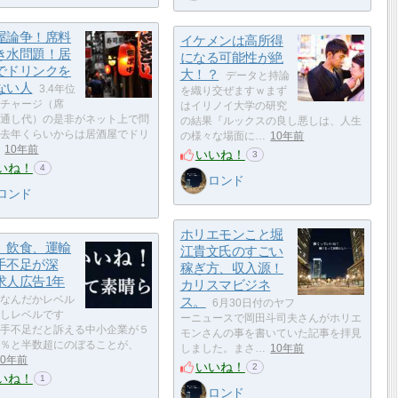
屋論争！席料
イケメンは高所得
き水問題！居
になる可能性が絶
でドリンクを
大！？
データと持論
ない人
3.4年位
を織り交ぜますｗまず
チャージ（席
はイリノイ大学の研究
通し代）の是非がネット上で問
の結果『ルックスの良し悪しは、人生
去年くらいからは居酒屋でドリ
の様々な場面に…
10年前
10年前
いいね！
3
いね！
4
ロンド
ロンド
ホリエモンこと堀
、飲食、運輸
江貴文氏のすごい
手不足が深
稼ぎ方、収入源！
求人広告1年
カリスマビジネ
なんだかレベル
ス。
6月30日付のヤフ
しレベルです
ーニュースで岡田斗司夫さんがホリエ
手不足だと訴える中小企業が５
モンさんの事を書いていた記事を拝見
％と半数超にのぼることが、
しました。まさ…
10年前
10年前
いいね！
2
いね！
1
ロンド