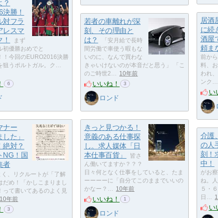
よ？
16決勝！
居酒
ル対フラ
若者の車離れが深
に続
アレスマ
刻、その理由と
酒屋
ク！
は？
まず
「安月給で長時
頼ま
ル初優勝おめでと
間労働で車使う暇もな
！今回のEURO2016決勝
いのに、なんで買わな
前から
を狙うポルトガル。ク…
きゃいけないのが本音だと思う」 「こ
料、お
のご時世2…
10年前
われ、
ンク…
！
いいね！
6
3
い
ド
ロンド
マナー
きっと見つかる！
介護
ました」
意義のある仕事探
の人
！絶対？
し。求人媒体「日
刻！
トNG！国
本仕事百貨」
皆さ
中！
集者
ん働いてますか？？？
日々何となく仕事をしていると、たま
がお察
よく、リクルートが「了解
ーーーーに「自分てこのままでいいの
ね。人
はだめ！「かしこまりまし
かなー？…
10年前
５・６
！って書いてあるのよく見
日…
いいね！
10年前
1
い
！
3
ロンド