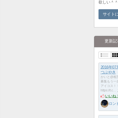
欲しい＾
サイト
更新記
2016年0
つぶやき
かいと@相
募集もう一
アイコス！
https://t.c…
いいね
ロン