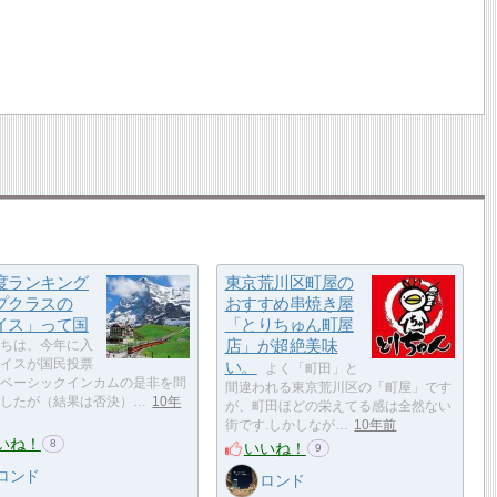
度ランキング
東京荒川区町屋の
プクラスの
おすすめ串焼き屋
イス」って国
「とりちゅん町屋
店」が超絶美味
ちは、今年に入
イスが国民投票
い。
よく「町田」と
ベーシックインカムの是非を問
間違われる東京荒川区の「町屋」です
したが（結果は否決）…
10年
が、町田ほどの栄えてる感は全然ない
街です.しかしなが…
10年前
いね！
8
いいね！
9
ロンド
ロンド