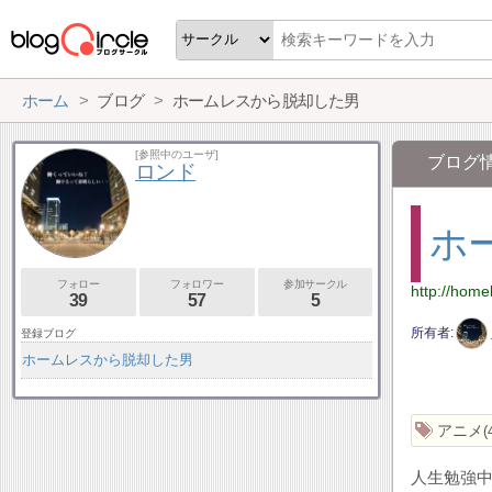
ホーム
ブログ
ホームレスから脱却した男
[参照中のユーザ]
ブログ
ロンド
ホ
フォロー
フォロワー
参加サークル
http://home
39
57
5
所有者
登録ブログ
ホームレスから脱却した男
アニメ
人生勉強