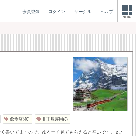
会員登録
ログイン
サークル
ヘルプ
MENU
飲食店
非正規雇用
40
8
ーく書いてますので、ゆるーく見てもらえると幸いです。文才