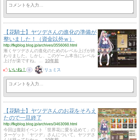
【花騎士】ヤツデさんの進化の準備が
整いました！（資金以外ｗ）
http://fkgblog.blog.jp/archives/3556060.html
漸くヤツデさんの進化のためのレベル上げが終
わりました。しかし、このゲーム本当にレベル
上げが楽ですね。…
10年前
いいね！
リュミス
0
【花騎士】ヤツデさんのお花をそろえ
たので一旦終了
http://fkgblog.blog.jp/archives/3463098.html
今回は復刻イベント「世界花に愛を込めて」の
ターゲット「ヤツデ」さんについて。ヤツデさ
んは持ってなかっ…
10年前