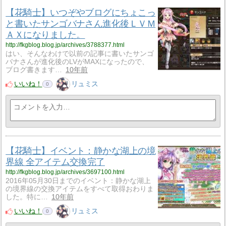
【花騎士】いつぞやブログにちょこっ
と書いたサンゴバナさん進化後ＬＶＭ
ＡＸになりました。
http://fkgblog.blog.jp/archives/3788377.html
はい、そんなわけで以前の記事に書いたサンゴ
バナさんが進化後のLVがMAXになったので、
ブログ書きます…
10年前
いいね！
リュミス
0
【花騎士】イベント：静かな湖上の境
界線 全アイテム交換完了
http://fkgblog.blog.jp/archives/3697100.html
2016年05月30日までのイベント：静かな湖上
の境界線の交換アイテムをすべて取得おわりま
した。特に…
10年前
いいね！
リュミス
0