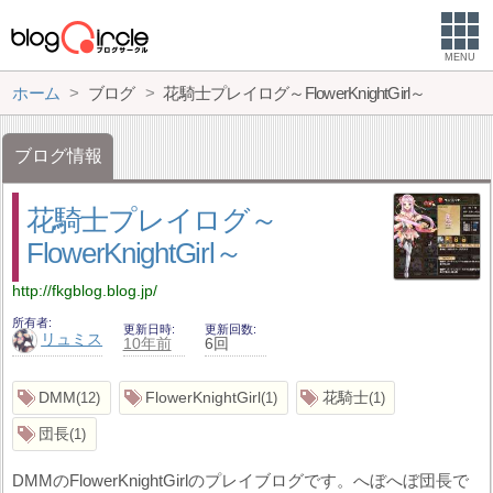
MENU
ホーム
ブログ
花騎士プレイログ～FlowerKnightGirl～
ブログ情報
花騎士プレイログ～
FlowerKnightGirl～
http://fkgblog.blog.jp/
所有者
更新日時
更新回数
リュミス
10年前
6回
DMM
FlowerKnightGirl
花騎士
12
1
1
団長
1
DMMのFlowerKnightGirlのプレイブログです。へぼへぼ団長で