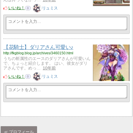
いいね！
リュミス
0
【花騎士】ダリアさん可愛い♪
http://fkgblog.blog.jp/archives/3460150.html
うちの斬属性のエースのダリアさんが可愛いん
で、ちょっと紹介します。 はい、彼女がダリ
アさんです。めっ…
10年前
いいね！
リュミス
0
プロフィール