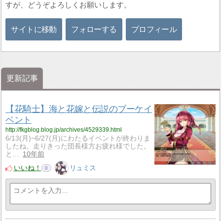
すが、どうぞよろしくお願いします。
サイトに移動
フォローする
プロフィール
更新記事
【花騎士】海と花嫁と伝説のブーケイ
ベント
http://fkgblog.blog.jp/archives/4529339.html
6/13(月)~6/27(月)にわたるイベントが終わりま
したね。走りきった団長様方お疲れ様でした。
と…
10年前
いいね！
リュミス
0