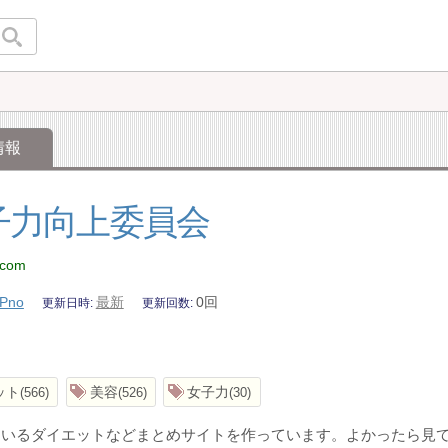
情報
子力向上委員会
p.com
Pno
最新
0回
更新日時
更新回数
ット
美容
女子力
566
526
30
ているダイエットなどまとめサイトを作っています。よかったら見て