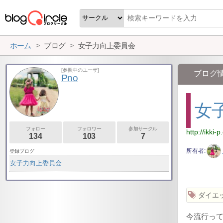
ホーム
ブログ
女子力向上委員会
[参照中のユーザ]
ブログ
Pno
女
フォロー
フォロワー
参加サークル
http://ikki-
134
103
7
所有者
登録ブログ
女子力向上委員会
ダイエ
今流行っ