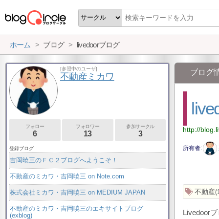
ホーム
ブログ
livedoorブログ
[参照中のユーザ]
ブログ
不動産ミカワ
li
フォロー
フォロワー
参加サークル
http://blog
6
13
3
所有者
登録ブログ
吉岡暁三のＦＣ２ブログへようこそ！
不動産のミカワ・吉岡暁三 on Note.com
不動産
株式会社ミカワ・吉岡暁三 on MEDIUM JAPAN
不動産のミカワ・吉岡暁三のエキサイトブログ
Lived
(exblog)