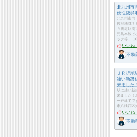
北九州市
便性抜
北九州市内
抜群地域？
Ｒ折尾駅周
児島本線で
ック等…
1
いいね
不動
ＪＲ折尾
凄い新築
来ました
駅に凄い新
来ました！
一戸建てで
市八幡西区
いいね
不動