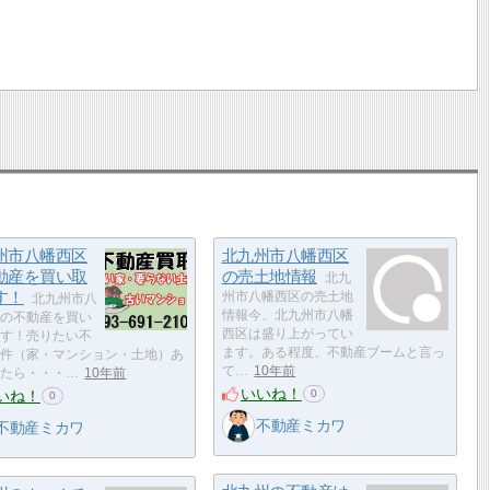
州市八幡西区
北九州市八幡西区
動産を買い取
の売土地情報
北九
す！
州市八幡西区の売土地
北九州市八
情報今、北九州市八幡
の不動産を買い
西区は盛り上がってい
す！売りたい不
ます。ある程度、不動産ブームと言っ
件（家・マンション・土地）あ
て…
10年前
たら・・・…
10年前
いいね！
いね！
0
0
不動産ミカワ
不動産ミカワ