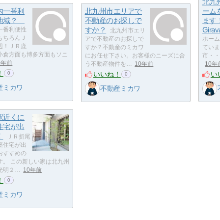
北九
内一番利
北九州市エリアで
ーム
群地域？
不動産のお探しで
ます！
すか？
Gira
一番利便性
北九州市エリ
もちろんＪ
アで不動産のお探しで
ホーム
辺！ＪＲ鹿
すか？不動産のミカワ
ています
小倉方面も博多方面もソニ
にお任せ下さい。お客様のニーズに合
市・・
0年前
う不動産物件を…
10年前
10年
！
いいね！
い
0
0
産ミカワ
不動産ミカワ
駅近くに
住宅が出
！
ＪＲ折尾
築住宅が出
おすすめの
す。 この新しい家は北九州
光明２…
10年前
！
0
産ミカワ