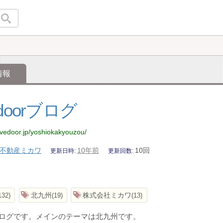
情報
vedoorブログ
.livedoor.jp/yoshiokakyouzou/
不動産ミカワ
10年前
10回
更新日時
更新回数
北九州
株式会社ミカワ
132
19
13
oorブログです。メインのテーマは北九州です。