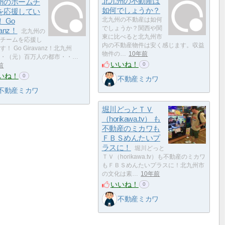
北九州の不動産は
州のホームチ
如何でしょうか？
を応援してい
 Go
北九州の不動産は如何
でしょうか？関西や関
vanz！
北九州の
東に比べると北九州市
チームを応援し
内の不動産物件は安く感じます。収益
！ Go Giravanz！北九州
物件の…
10年前
・（元）百万人の都市・・…
いいね！
0
前
いね！
0
不動産ミカワ
不動産ミカワ
堀川どっとＴＶ
（horikawa.tv） も
不動産のミカワも
ＦＢＳめんたいプ
ラスに！
堀川どっと
ＴＶ（horikawa.tv）も不動産のミカワ
もＦＢＳめんたいプラスに！北九州市
の文化は素…
10年前
いいね！
0
不動産ミカワ