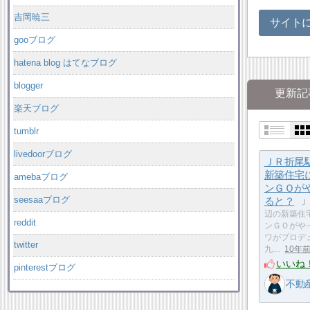
吉岡暁三
サイト
gooブログ
hatena blog はてなブログ
blogger
更新記
楽天ブログ
tumblr
livedoorブログ
ＪＲ折尾
新築住宅
amebaブログ
ンＧＯが
seesaaブログ
ると？
Ｊ
辺の新築住
reddit
ンＧＯがや
ワがプロデ
twitter
九…
10年
いいね
pinterestブログ
不動