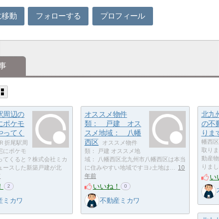
に移動
フォローする
プロフィール
事
駅周辺の
オススメ物件
北九
にポケモ
類： 戸建 オス
の不
やってく
スメ地域： 八幡
りま
西区
幡西区
Ｒ折尾駅周
オススメ物件
取りま
宅にポケモ
類： 戸建 オススメ地
動産物
ってくると？株式会社ミカ
域： 八幡西区北九州市八幡西区は本当
りまし
ュースした新築戸建が北
に住みやすい地域ですヨ♪土地は…
10
い
前
年前
！
いいね！
2
0
産ミカワ
不動産ミカワ