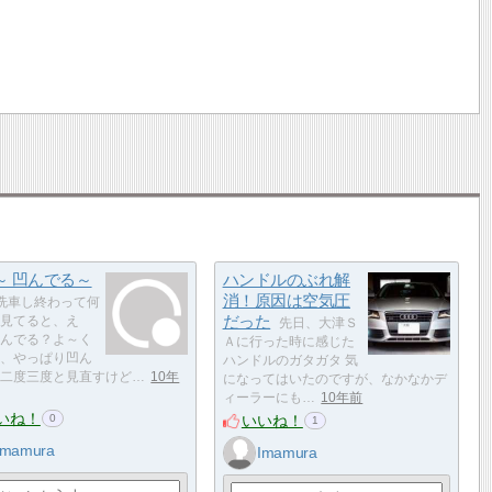
～ 凹んでる～
ハンドルのぶれ解
消！原因は空気圧
洗車し終わって何
だった
見てると、え
先日、大津Ｓ
んでる？よ～く
Ａに行った時に感じた
、やっぱり凹ん
ハンドルのガタガタ 気
二度三度と見直すけど…
10年
になってはいたのですが、なかなかデ
ィーラーにも…
10年前
いね！
いいね！
0
1
Imamura
Imamura