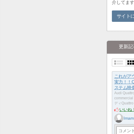
介してま
サイト
更新記
これがア
実力！！Qu
ステム映
Audi Quattr
commercia
ディQuatt
いいね
Imam