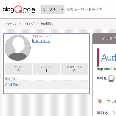
ホーム
ブログ
Audi Fan
[参照中のユーザ]
ブログ
Imamura
Aud
フォロー
フォロワー
参加サークル
http://fanb
0
1
0
所有者
登録ブログ
Audi Fan
「アウ
車好き、