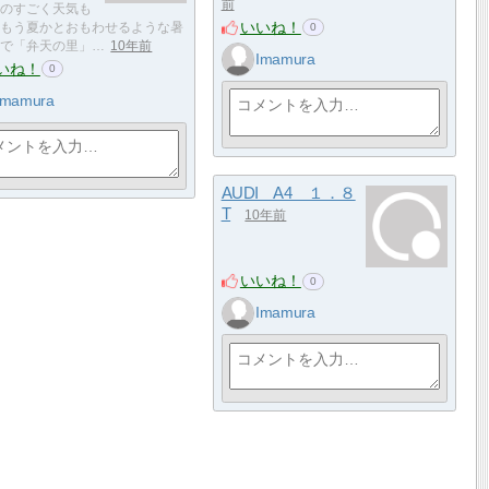
前
のすごく天気も
いいね！
もう夏かとおもわせるような暑
0
で「弁天の里」…
10年前
Imamura
いね！
0
Imamura
AUDI A4 １．８
T
10年前
いいね！
0
Imamura