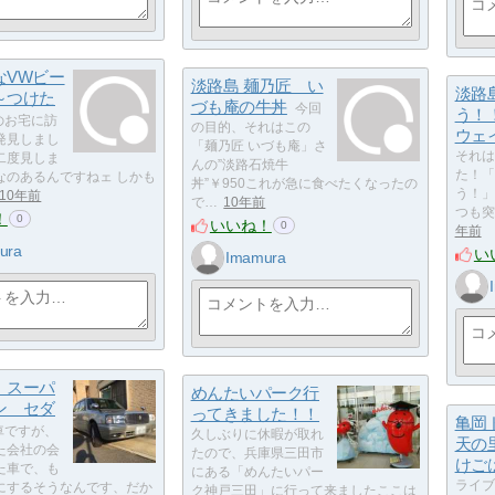
なVWビー
淡路島 麺乃匠 い
淡路
～つけた
づも庵の牛丼
今回
う！
のお宅に訪
の目的、それはこの
ウェ
発見しまし
「麺乃匠 いづも庵」さ
それは
二度見しま
んの”淡路石焼牛
た！「
なのあるんですねェ しかも
丼”￥950これが急に食べたくなったの
う！」
10年前
で…
10年前
つも突
！
0
いいね！
0
年前
ura
い
Imamura
 スーパ
めんたいパーク行
ン セダ
ってきました！！
亀岡
車ですが、
久しぶりに休暇が取れ
天の
た会社の会
たので、兵庫県三田市
けご
た車で、も
にある「めんたいパー
ライブ
にするそうなんです、だか
ク神戸三田」に行って来ましたここは