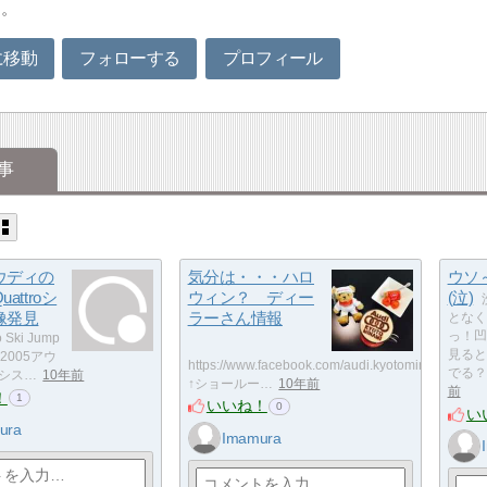
す。
に移動
フォローする
プロフィール
事
ウディの
気分は・・・ハロ
ウソ
attroシ
ウィン？ ディー
(泣)
像発見
ラーさん情報
となく
っ！凹
o Ski Jump
見ると
l 2005アウ
https://www.facebook.com/audi.kyotominami/
でる？
roシス…
10年前
↑ショールー…
10年前
前
！
1
いいね！
0
い
ura
Imamura