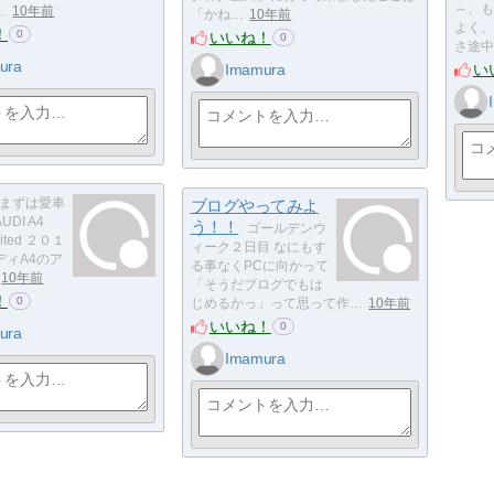
～、も
…
10年前
「かね…
10年前
よく、
！
0
いいね！
0
さ途中
ura
い
Imamura
まずは愛車
ブログやってみよ
DI A4
う！！
ゴールデンウ
ited ２０１
ィーク２日目 なにもす
ディA4のア
る事なくPCに向かって
10年前
「そうだブログでもは
！
0
じめるかっ」って思って作…
10年前
いいね！
0
ura
Imamura