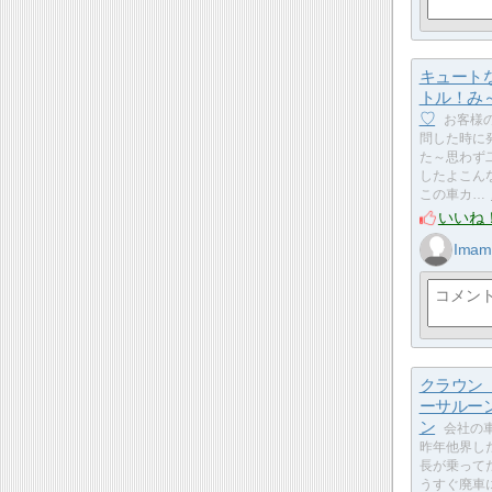
キュート
トル！み
♡
お客様
問した時に
た～思わず
したよこん
この車カ…
いいね
Imam
クラウン
ーサルー
ン
会社の
昨年他界し
長が乗って
うすぐ廃車