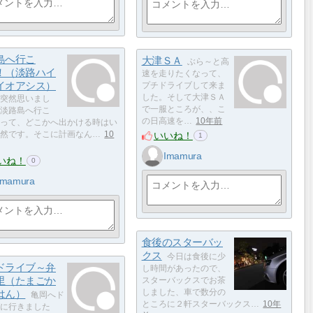
島へ行こ
大津ＳＡ
ぶら～と高
！（淡路ハイ
速を走りたくなって、
イオアシス）
プチドライブして来ま
した。そして大津ＳＡ
突然思いまし
で一服ところが、、こ
淡路島へ行こ
の日高速を…
10年前
って、どこかへ出かける時はい
いいね！
然です。そこに計画なん…
10
1
Imamura
いね！
0
Imamura
食後のスターバッ
クス
今日は食後に少
ドライブ～弁
し時間があったので、
里（たまごか
スターバックスでお茶
はん）
しました、車で数分の
亀岡へド
ところに２軒スターバックス…
10年
に行きました