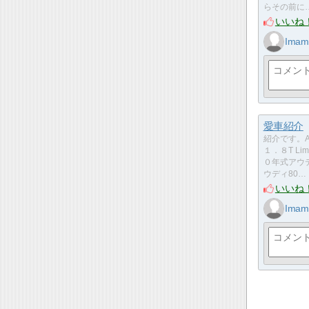
らその前に
いいね
Imam
愛車紹介
紹介です。AU
１．８T Lim
０年式アウ
ウディ80…
いいね
Imam