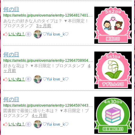
何の日
https://ameblo.jp/purelovemarie/entry-12964817401.html
あなたの好きな人のタイプは？ ▼本日限定！
ブログスタンプ
3ヶ月前
いいね！
♡Yui love_k♡
0
何の日
https://ameblo.jp/purelovemarie/entry-12964708904.html
好きな花は？ ▼本日限定！ブログスタンプ
4
ヶ月前
いいね！
♡Yui love_k♡
0
何の日
https://ameblo.jp/purelovemarie/entry-12964597443.html
図書館で最後に借りた本は？ ▼本日限定！ブ
ログスタンプ
4ヶ月前
いいね！
♡Yui love_k♡
0