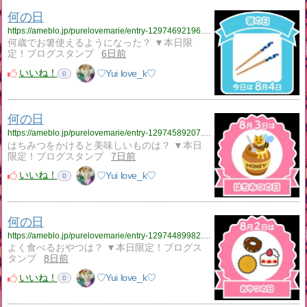
何の日
https://ameblo.jp/purelovemarie/entry-12974692196.html
何歳でお箸使えるようになった？ ▼本日限
定！ブログスタンプ
6日前
いいね！
♡Yui love_k♡
0
何の日
https://ameblo.jp/purelovemarie/entry-12974589207.html
はちみつをかけると美味しいものは？ ▼本日
限定！ブログスタンプ
7日前
いいね！
♡Yui love_k♡
0
何の日
https://ameblo.jp/purelovemarie/entry-12974489982.html
よく食べるおやつは？ ▼本日限定！ブログス
タンプ
8日前
いいね！
♡Yui love_k♡
0