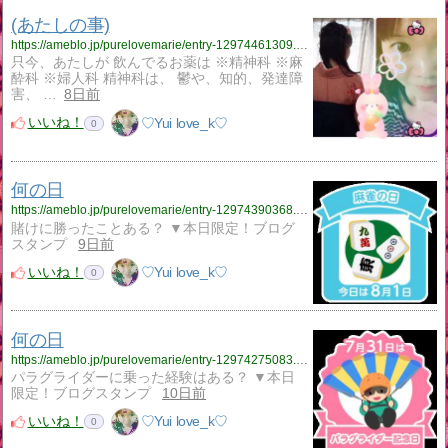
(あたしの事)
https://ameblo.jp/purelovemarie/entry-12974461309.html
只今、あたしが 飲んでるお薬は ※精神科 ※麻
酔科 ※婦人科 精神科は、 鬱や、知的、発達障
害、 …
8日前
いいね！
♡Yui love_k♡
0
何の日
https://ameblo.jp/purelovemarie/entry-12974390368.html
賭けに勝ったことある？ ▼本日限定！ブログ
スタンプ
9日前
いいね！
♡Yui love_k♡
0
何の日
https://ameblo.jp/purelovemarie/entry-12974275083.html
パラグライダーに乗った経験はある？ ▼本日
限定！ブログスタンプ
10日前
いいね！
♡Yui love_k♡
0