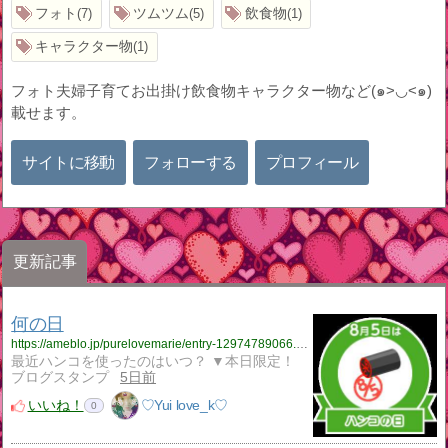
フォト
ツムツム
飲食物
7
5
1
キャラクター物
1
フォト夫婦子育てお出掛け飲食物キャラクター物など(๑>◡<๑)
載せます。
サイトに移動
フォローする
プロフィール
更新記事
何の日
https://ameblo.jp/purelovemarie/entry-12974789066.html
最近ハンコを使ったのはいつ？ ▼本日限定！
ブログスタンプ
5日前
いいね！
♡Yui love_k♡
0