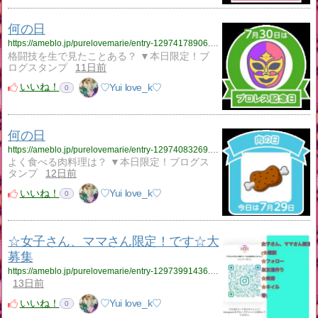
何の日
https://ameblo.jp/purelovemarie/entry-12974178906.html
格闘技を生で見たことある？ ▼本日限定！ブ
ログスタンプ
11日前
いいね！
♡Yui love_k♡
0
何の日
https://ameblo.jp/purelovemarie/entry-12974083269.html
よく食べる肉料理は？ ▼本日限定！ブログス
タンプ
12日前
いいね！
♡Yui love_k♡
0
☆女子さん、ママさん限定！です☆大
募集
https://ameblo.jp/purelovemarie/entry-12973991436.html
13日前
いいね！
♡Yui love_k♡
0