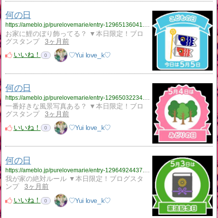
何の日
https://ameblo.jp/purelovemarie/entry-12965136041.html
お家に鯉のぼり飾ってる？ ▼本日限定！ブロ
グスタンプ
3ヶ月前
いいね！
♡Yui love_k♡
0
何の日
https://ameblo.jp/purelovemarie/entry-12965032234.html
一番好きな風景写真ある？ ▼本日限定！ブロ
グスタンプ
3ヶ月前
いいね！
♡Yui love_k♡
0
何の日
https://ameblo.jp/purelovemarie/entry-12964924437.html
我が家の絶対ルール ▼本日限定！ブログスタ
ンプ
3ヶ月前
いいね！
♡Yui love_k♡
0