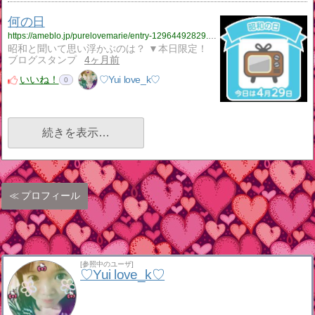
何の日
https://ameblo.jp/purelovemarie/entry-12964492829.html
昭和と聞いて思い浮かぶのは？ ▼本日限定！
ブログスタンプ
4ヶ月前
いいね！
♡Yui love_k♡
0
続きを表示…
プロフィール
[参照中のユーザ]
♡Yui love_k♡