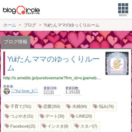
MENU
ホーム
ブログ
Yuiたんママのゆっくりルーム
ブログ情報
Yuiたんママのゆっくりルー
ム
http://s.ameblo.jp/purelovemarie?frm_id=v.jpameblo&device_id=3d2ae27b435a4a27a938aaf1d0653fe0
所有者
更新日時
更新回数
♡Yui love_k♡
5日前
1,151回
子育て
恋愛
夫婦
悩み
701
350
94
76
つぶやき
デート
LINE
31
30
20
Facebook
インスタ
スタバ
15
9
7