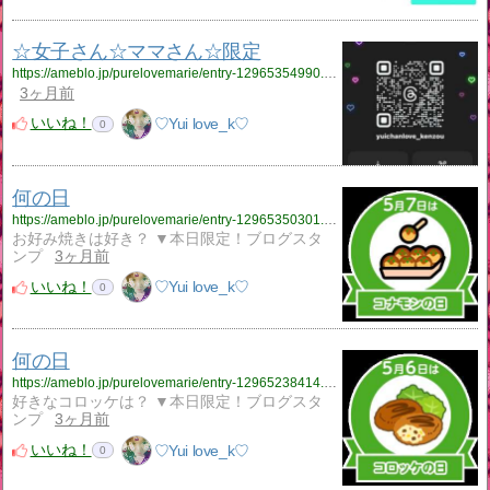
☆女子さん☆ママさん☆限定
https://ameblo.jp/purelovemarie/entry-12965354990.html
3ヶ月前
いいね！
♡Yui love_k♡
0
何の日
https://ameblo.jp/purelovemarie/entry-12965350301.html
お好み焼きは好き？ ▼本日限定！ブログスタ
ンプ
3ヶ月前
いいね！
♡Yui love_k♡
0
何の日
https://ameblo.jp/purelovemarie/entry-12965238414.html
好きなコロッケは？ ▼本日限定！ブログスタ
ンプ
3ヶ月前
いいね！
♡Yui love_k♡
0