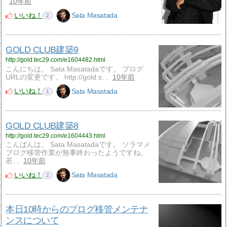
10年前
いいね！
Sata Masatada
2
GOLD CLUB建築9
http://gold.tec29.com/e1604482.html
こんにちは。 Sata Masatadaです。 ブログ
URLの変更です。 http://gold.s…
10年前
いいね！
Sata Masatada
1
GOLD CLUB建築8
http://gold.tec29.com/e1604443.html
こんばんは。 Sata Masatadaです。 ソラマメ
ブログ移管作業が無事終わったようですね。
若…
10年前
いいね！
Sata Masatada
2
本日10時からのブログ移管メンテナ
ンスについて