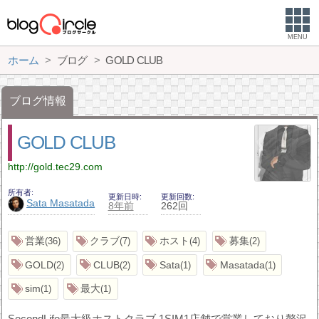
MENU
ホーム
ブログ
GOLD CLUB
ブログ情報
GOLD CLUB
http://gold.tec29.com
所有者
更新日時
更新回数
Sata Masatada
8年前
262回
営業
クラブ
ホスト
募集
36
7
4
2
GOLD
CLUB
Sata
Masatada
2
2
1
1
sim
最大
1
1
SecondLife最大級ホストクラブ 1SIM1店舗で営業しており贅沢