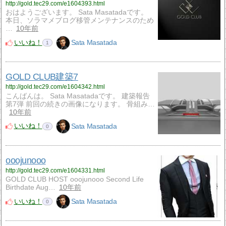
http://gold.tec29.com/e1604393.html
おはようございます。 Sata Masatadaです。
本日、ソラマメブログ移管メンテナンスのため
…
10年前
いいね！
Sata Masatada
1
GOLD CLUB建築7
http://gold.tec29.com/e1604342.html
こんばんは。 Sata Masatadaです。 建築報告
第7弾 前回の続きの画像になります。 骨組み…
10年前
いいね！
Sata Masatada
0
ooojunooo
http://gold.tec29.com/e1604331.html
GOLD CLUB HOST ooojunooo Second Life
Birthdate Aug…
10年前
いいね！
Sata Masatada
0