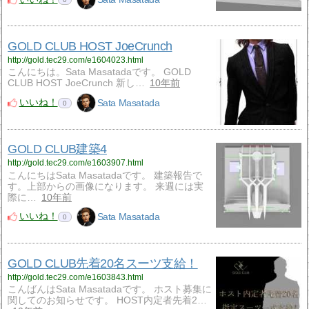
GOLD CLUB HOST JoeCrunch
http://gold.tec29.com/e1604023.html
こんにちは。Sata Masatadaです。 GOLD
CLUB HOST JoeCrunch 新し…
10年前
いいね！
Sata Masatada
0
GOLD CLUB建築4
http://gold.tec29.com/e1603907.html
こんにちはSata Masatadaです。 建築報告で
す。上部からの画像になります。 来週には実
際に…
10年前
いいね！
Sata Masatada
0
GOLD CLUB先着20名スーツ支給！
http://gold.tec29.com/e1603843.html
こんばんはSata Masatadaです。 ホスト募集に
関してのお知らせです。 HOST内定者先着2…