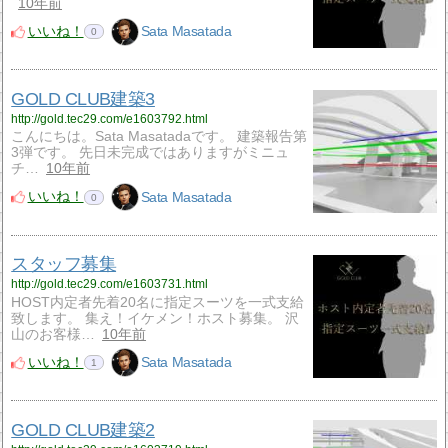
10年前
いいね！
Sata Masatada
0
GOLD CLUB建築3
http://gold.tec29.com/e1603792.html
こんにちは。Sata Masatadaです。 建築報告第
3弾です。 先日未完成ではありますがミニュ
チ…
10年前
いいね！
Sata Masatada
0
スタッフ募集
http://gold.tec29.com/e1603731.html
HOST内定者先着20名に指定スーツを一式支給
致します。 集え！イケメン！ホスト募集。 沢
山のお客様…
10年前
いいね！
Sata Masatada
1
GOLD CLUB建築2