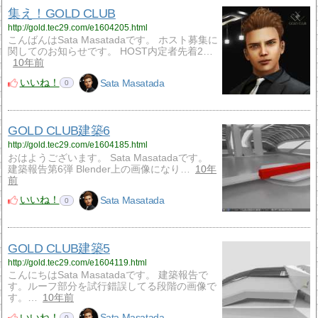
集え！GOLD CLUB
http://gold.tec29.com/e1604205.html
こんばんはSata Masatadaです。 ホスト募集に
関してのお知らせです。 HOST内定者先着2…
10年前
いいね！
Sata Masatada
0
GOLD CLUB建築6
http://gold.tec29.com/e1604185.html
おはようございます。 Sata Masatadaです。
建築報告第6弾 Blender上の画像になり…
10年
前
いいね！
Sata Masatada
0
GOLD CLUB建築5
http://gold.tec29.com/e1604119.html
こんにちはSata Masatadaです。 建築報告で
す。ルーフ部分を試行錯誤してる段階の画像で
す。…
10年前
いいね！
Sata Masatada
0