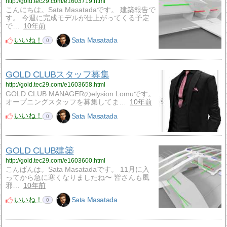
http://gold.tec29.com/e1603719.html
こんにちは。Sata Masatadaです。 建築報告で
す。 今週に完成モデルが仕上がってくる予定
で…
10年前
いいね！
Sata Masatada
0
GOLD CLUBスタッフ募集
http://gold.tec29.com/e1603658.html
GOLD CLUB MANAGERのelysion Lomuです。
オープニングスタッフを募集してま…
10年前
いいね！
Sata Masatada
0
GOLD CLUB建築
http://gold.tec29.com/e1603600.html
こんばんは。Sata Masatadaです。 11月に入
ってから急に寒くなりましたね〜 皆さんも風
邪…
10年前
いいね！
Sata Masatada
0