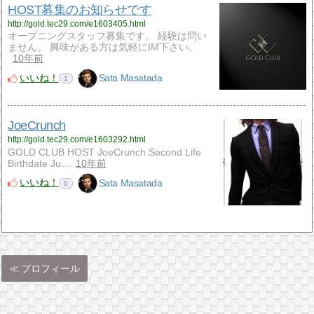
HOST募集のお知らせです
http://gold.tec29.com/e1603405.html
オープニングスタッフ募集です。 経験は問い
ません。 興味がある方は気軽にIM下さい。
10年前
いいね！
Sata Masatada
1
JoeCrunch
http://gold.tec29.com/e1603292.html
GOLD CLUB HOST JoeCrunch Second Life
Birthdate Ju…
10年前
いいね！
Sata Masatada
0
プロフィール