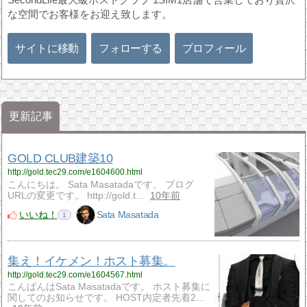
な空間でお客様をお迎え致します。
サイトに移動
フォローする
プロフィール
更新記事
GOLD CLUB建築10
http://gold.tec29.com/e1604600.html
こんにちは。 Sata Masatadaです。 ブログ
URLの変更です。 http://gold.t…
10年前
いいね！
Sata Masatada
1
集え！イケメン！ホスト募集。
http://gold.tec29.com/e1604567.html
こんばんはSata Masatadaです。 ホスト募集に
関してのお知らせです。 HOST内定者先着2…