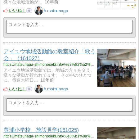
様々な地域活動が…
10年前
いいね！
h.matsunaga
0
アイユウ地域活動館の教室紹介「歌う
会」（161027）
https://matsunaga-shimonoseki.info/%e3%82%a2%e3%82%a4%e3%83%a6%e3%82%a6%e5%9c%b0%e5%9f%9f%e6%b4%bb%e5%8b%95%e9%a4%a8%e3%81%ae%e6%95%99%e5%ae%a4%e7%b4%b9%e4%bb%8b%e3%80%8c%e6%ad%8c%e3%81%86%e4%bc%9a%e3%80%8d%ef%bc%88161027%ef%bc%89/
アイユウ地域活動館では、地域の方々を交え、
様々な活動が行われてます。 その中のひとつ
に、毎週木曜日…
10年前
いいね！
h.matsunaga
0
豊浦小学校 施設見学(161025)
https://matsunaga-shimonoseki.info/%e8%b1%8a%e6%b5%a6%e5%b0%8f%e5%ad%a6%e6%a0%a1%e3%80%80%e6%96%bd%e8%a8%ad%e8%a6%8b%e5%ad%a6161025/