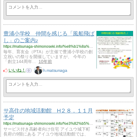
豊浦小学校 仲間を感じる「風船飛ば
し」のご案内♪
https://matsunaga-shimonoseki.info/%e8%b1%8a%e6%b5%a6%e5%b0%8f%e5%ad%a6%e6%a0%a1%e3%80%80%e4%bb%b2%e9%96%93%e3%82%92%e6%84%9f%e3%81%98%e3%82%8b%e3%80%8c%e9%a2%a8%e8%88%b9%e9%a3%9b%e3%81%b0%e3%81%97%e3%80%8d%e3%81%ae%e3%81%94%e6%a1%88/
毎年、育友会（PTA）が主催で豊浦小学校の創
立祝いの祭りを開催していますが、 今年の
「創立144周年…
10年前
いいね！
h.matsunaga
0
サ高住の地域活動館 H２８．１１月
予定
https://matsunaga-shimonoseki.info/%e3%82%b5%e9%ab%98%e4%bd%8f%e3%81%ae%e5%9c%b0%e5%9f%9f%e6%b4%bb%e5%8b%95%e9%a4%a8%e3%80%80h%ef%bc%92%ef%bc%98%ef%bc%8e%ef%bc%91%ef%bc%91%e6%9c%88%e4%ba%88%e5%ae%9a/
サービス付き高齢者向け住宅 アイユウ城下町
長府の9階にある アイユウ地域活動館では、