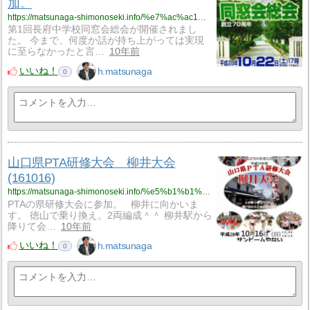
加。
https://matsunaga-shimonoseki.info/%e7%ac%ac1%e5%9b%9e%e9%95%b7%e5%ba%9c%e4%b8%ad%e5%ad%a6%e6%a0%a1%e3%80%80%e5%90%8c%e7%aa%93%e4%bc%9a%e7%b7%8f%e4%bc%9a%e3%81%ab%e5%8f%82%e5%8a%a0%e3%80%82/
第1回長府中学校同窓会総会が開催されまし
た。 今まで、何度か話が持ち上がっては実現
に至らなかったと言…
10年前
いいね！
h.matsunaga
0
山口県PTA研修大会 柳井大会
(161016)
https://matsunaga-shimonoseki.info/%e5%b1%b1%e5%8f%a3%e7%9c%8cpta%e7%a0%94%e4%bf%ae%e5%a4%a7%e4%bc%9a%e3%80%80%e6%9f%b3%e4%ba%95%e5%a4%a7%e4%bc%9a161016/
PTAの県研修大会に参加。 柳井に向かいま
す。 徳山で乗り換え。2両編成＾＾ 柳井駅から
降りて会…
10年前
いいね！
h.matsunaga
0