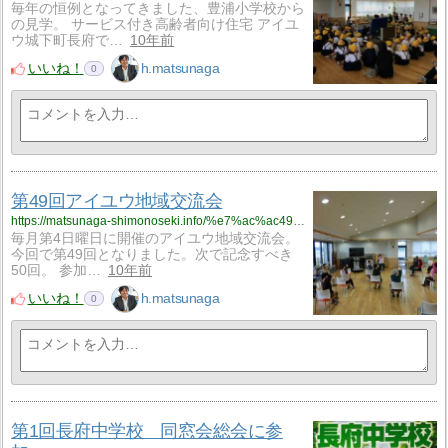
毎年の恒例となってきました、豊浦小学校から
の見学。 サービス付き高齢者向け住宅 アイユ
ウ城下町長府で…
10年前
いいね！
h.matsunaga
0
第49回アイユウ地域交流会
https://matsunaga-shimonoseki.info/%e7%ac%ac49%e5%9b%9e%e3%82%a2%e3%82%a4%e3%83%a6%e3%82%a6%e5%9c%b0%e5%9f%9f%e4%ba%a4%e6%b5%81%e4%bc%9a/
毎月第4日曜日に開催のアイユウ地域交流会。
今回で第49回となりました。次で記念すべき
50回。 参加…
10年前
いいね！
h.matsunaga
0
第1回長府中学校 同窓会総会に参