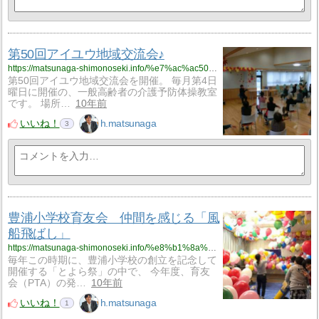
第50回アイユウ地域交流会♪
https://matsunaga-shimonoseki.info/%e7%ac%ac50%e5%9b%9e%e3%82%a2%e3%82%a4%e3%83%a6%e3%82%a6%e5%9c%b0%e5%9f%9f%e4%ba%a4%e6%b5%81%e4%bc%9a%e2%99%aa/
第50回アイユウ地域交流会を開催。 毎月第4日
曜日に開催の、一般高齢者の介護予防体操教室
です。 場所…
10年前
いいね！
h.matsunaga
3
豊浦小学校育友会 仲間を感じる「風
船飛ばし」
https://matsunaga-shimonoseki.info/%e8%b1%8a%e6%b5%a6%e5%b0%8f%e5%ad%a6%e6%a0%a1%e8%82%b2%e5%8f%8b%e4%bc%9a%e3%80%80%e4%bb%b2%e9%96%93%e3%82%92%e6%84%9f%e3%81%98%e3%82%8b%e3%80%8c%e9%a2%a8%e8%88%b9%e9%a3%9b%e3%81%b0%e3%81%97%e3%80%8d/
毎年この時期に、豊浦小学校の創立を記念して
開催する「とよら祭」の中で、 今年度、育友
会（PTA）の発…
10年前
いいね！
h.matsunaga
1