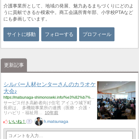
介護事業所として、地域の発展、魅力あるまちづくりにどのよ
うに貢献できるか模索中。商工会議所青年部、小学校PTAなど
にも参画しています。
サイトに移動
フォローする
プロフィール
更新記事
シルバー人材センターさんのカラオケ
大会♪
https://matsunaga-shimonoseki.info/%e3%82%b7%e3%83%ab%e3%83%90%e3%83%bc%e4%ba%ba%e6%9d%90%e3%82%bb%e3%83%b3%e3%82%bf%e3%83%bc%e3%81%95%e3%82%93%e3%81%ae%e3%82%ab%e3%83%a9%e3%82%aa%e3%82%b1%e5%a4%a7%e4%bc%9a%e2%99%aa/
サービス付き高齢者向け住宅 アイユウ城下町
長府は、 多機能事業所の連携（医療・介護・
リハビリ・福祉用…
10年前
いいね！
h.matsunaga
7