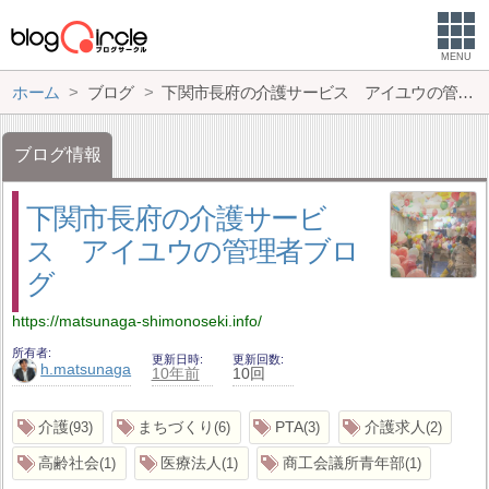
MENU
ホーム
ブログ
下関市長府の介護サービス アイユウの管理者ブログ
ブログ情報
下関市長府の介護サービ
ス アイユウの管理者ブロ
グ
https://matsunaga-shimonoseki.info/
所有者
更新日時
更新回数
h.matsunaga
10年前
10回
介護
まちづくり
PTA
介護求人
93
6
3
2
高齢社会
医療法人
商工会議所青年部
1
1
1