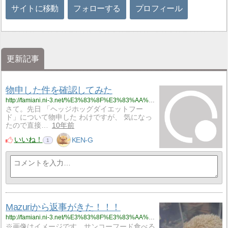
サイトに移動
フォローする
プロフィール
更新記事
物申した件を確認してみた
http://famiani.ni-3.net/%E3%83%8F%E3%83%AA%E3%83%8D%E3%82%BA%E3%83%9F/%E7%89%A9%E7%94%B3%E3%81%97%E3%81%9F%E4%BB%B6%E3%82%92%E7%A2%BA%E8%AA%8D%E3%81%97%E3%81%A6%E3%81%BF%E3%81%9F
さて。先日 「ヘッジホッグダイエットフー
ド」について物申した わけですが、 気になっ
たので直接…
10年前
いいね！
KEN-G
1
Mazuriから返事がきた！！！
http://famiani.ni-3.net/%E3%83%8F%E3%83%AA%E3%83%8D%E3%82%BA%E3%83%9F/mazuri%E3%81%8B%E3%82%89%E8%BF%94%E4%BA%8B%E3%81%8C%E3%81%8D%E3%81%9F%EF%BC%81%EF%BC%81%EF%BC%81
※画像はイメージです。サンコーフード食べる