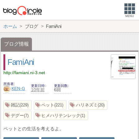
MENU
ホーム
ブログ
FamiAni
ブログ情報
FamiAni
http://famiani.ni-3.net
所有者
更新日時
更新回数
KEN-G
10年前
6回
雑記
ペット
ハリネズミ
229
221
20
デグー
ヒメハリテンレック
7
1
ペットとの生活を考えるよ。