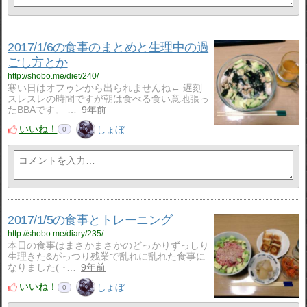
2017/1/6の食事のまとめと生理中の過
ごし方とか
http://shobo.me/diet/240/
寒い日はオフゥンから出られませんね← 遅刻
スレスレの時間ですが朝は食べる食い意地張っ
たBBAです。 …
9年前
いいね！
しょぼ
0
2017/1/5の食事とトレーニング
http://shobo.me/diary/235/
本日の食事はまさかまさかのどっかりずっしり
生理きた&がっつり残業で乱れに乱れた食事に
なりました( ･…
9年前
いいね！
しょぼ
0