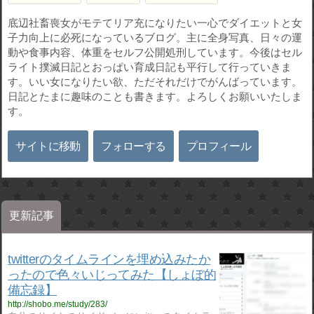
底辺社畜喪女がモテてリア充になりたい一心でダイエットと女
子力向上に必死になっているブログ。主に全身写真、日々の運
動や食事内容、体重をセルフ公開処刑しています。今後はセル
ライト撲滅日記とおっぱい育成日記も平行して行っていきま
す。いい女になりたい欲、ただそれだけでがんばっています。
日記とたまに趣味のことも書きます。よろしくお願いいたしま
す。
サイトに移動
フォローする
プロフィール
更新記事
twitterのタイムラインを埋め込みたか
ったので色々いじってみた【しょぼ的
備忘録】
http://shobo.me/study/283/