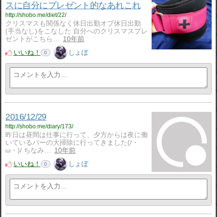
スに自分にプレゼント的なあれこれ
http://shobo.me/diet/22/
クリスマスも関係なく休日出勤オブ休日出勤
(手当なし)をこなした 自分へのクリスマスプレ
ゼントがこちら…
10年前
いいね！
しょぼ
0
2016/12/29
http://shobo.me/diary/173/
昨日は昼間は仕事に行って、夕方からは夜に働
いているバーの大掃除に行ってきました(/・
ω・)/ ちなみ…
10年前
いいね！
しょぼ
0