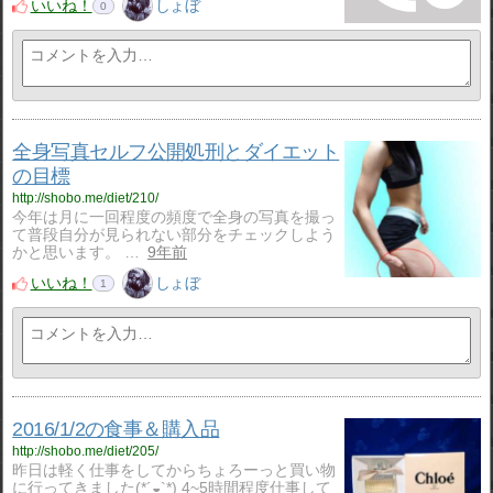
いいね！
しょぼ
0
全身写真セルフ公開処刑とダイエット
の目標
http://shobo.me/diet/210/
今年は月に一回程度の頻度で全身の写真を撮っ
て普段自分が見られない部分をチェックしよう
かと思います。 …
9年前
いいね！
しょぼ
1
2016/1/2の食事＆購入品
http://shobo.me/diet/205/
昨日は軽く仕事をしてからちょろーっと買い物
に行ってきました(*´◒`*) 4~5時間程度仕事して