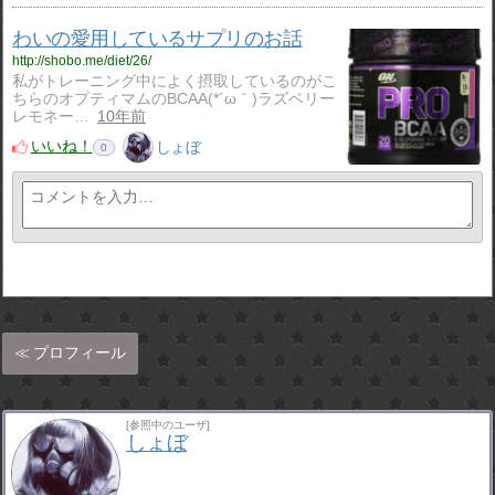
わいの愛用しているサプリのお話
http://shobo.me/diet/26/
私がトレーニング中によく摂取しているのがこ
ちらのオプティマムのBCAA(*´ω｀)ラズベリー
レモネー…
10年前
いいね！
しょぼ
0
プロフィール
[参照中のユーザ]
しょぼ