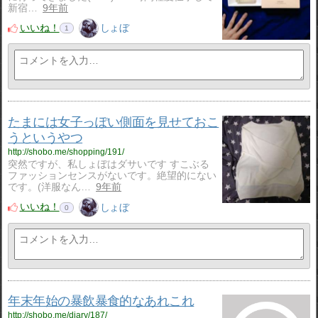
新宿…
9年前
いいね！
しょぼ
1
たまには女子っぽい側面を見せておこ
うというやつ
http://shobo.me/shopping/191/
突然ですが、私しょぼはダサいです すこぶる
ファッションセンスがないです。絶望的にない
です。(洋服なん…
9年前
いいね！
しょぼ
0
年末年始の暴飲暴食的なあれこれ
http://shobo.me/diary/187/