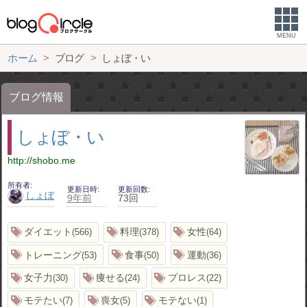
MENU
ホーム
ブログ
しょぼ・い
ブログ情報
しょぼ・い
http://shobo.me
所有者
更新日時
更新回数
しょぼ
9年前
73回
ダイエット
料理
女性
566
378
64
トレーニング
食事
運動
53
50
36
女子力
痩せる
プロレス
30
24
22
モテたい
喪女
モテない
7
5
1