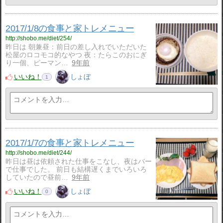
2017/1/8の食事と家トレメニュー
http://shobo.me/diet/254/
昨日は 朝兼昼：前日の差し入れでいただいた
松屋のロコモコ的なやつ 夜：たらこのおにぎ
り一個、ピーマン…
9年前
いいね！
しょぼ
1
2017/1/7の食事と家トレメニュー
http://shobo.me/diet/244/
昨日は昼は依頼された仕事をこなし、夜はバー
で仕事でした。 前日も結構遅くまでいろいろ
していたので昼前…
9年前
いいね！
しょぼ
0