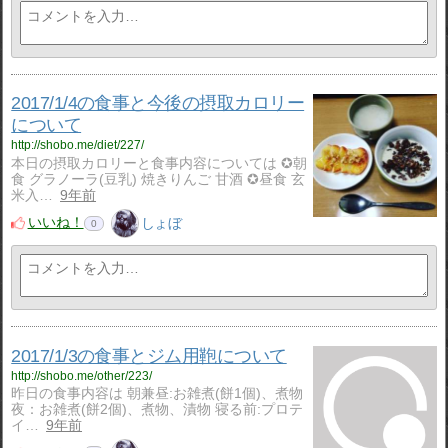
2017/1/4の食事と今後の摂取カロリー
について
http://shobo.me/diet/227/
本日の摂取カロリーと食事内容については ✪朝
食 グラノーラ(豆乳) 焼きりんご 甘酒 ✪昼食 玄
米入…
9年前
いいね！
しょぼ
0
2017/1/3の食事とジム用鞄について
http://shobo.me/other/223/
昨日の食事内容は 朝兼昼:お雑煮(餅1個)、煮物
夜：お雑煮(餅2個)、煮物、漬物 寝る前:プロテ
イ…
9年前