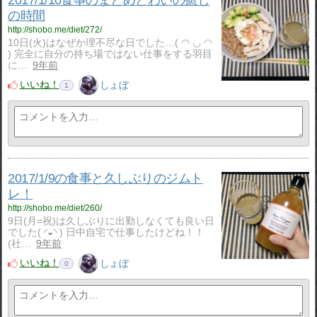
2017/1/10食事のまとめとわいの癒し
の時間
http://shobo.me/diet/272/
10日(火)はなぜか理不尽な日でした…( ◠ ◡ ◠
) 完全に自分の持ち場ではない仕事をする羽目
に…
9年前
いいね！
しょぼ
1
2017/1/9の食事と久しぶりのジムト
レ！
http://shobo.me/diet/260/
9日(月=祝)は久しぶりに出勤しなくても良い日
でした( ◜◒◝ ) 日中自宅で仕事したけどね！！
(社…
9年前
いいね！
しょぼ
0