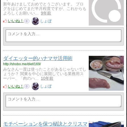
新年あけましておめでとうございます。 ブロ
グをはじめてまだ半月程度ですが、これからも
よろしくお願いい…
9年前
いいね！
しょぼ
0
ダイエッター的ハナマサ活用術
http://shobo.me/diet/169/
みなさん一度は使ったことがあるじゃないでし
ょうか？ 関東を中心に展開している業務用ス
ーパー、「肉のハ…
10年前
いいね！
しょぼ
0
モチベーションを保つ秘訣とクリスマ