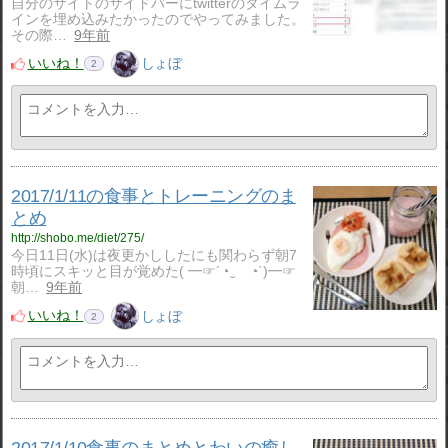
自分のサイトのサイドバーにtwitterのタイムラ
インを埋め込みたかったのでやってみました。
その際…
9年前
いいね！
しょぼ
2
2017/1/11の食事とトレーニングのま
とめ
http://shobo.me/diet/275/
今日11日(水)は夜更かししたにも関わらず朝7
時頃にスキッと目が覚めた( ━☞´◔‿ゝ◔`)━☞
朝…
9年前
いいね！
しょぼ
2