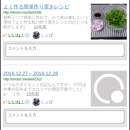
よく作る簡単作り置きレシピ
http://shobo.me/diet/166/
材料三つで簡単に作れて、かつ米が進むという
理由でよく作る私の作り置きレシピのひとつを
紹介します( ´…
10年前
いいね！
しょぼ
1
2016.12.27 – 2016.12.28
http://shobo.me/diet/162/
いつものダイエット日記なんですが、 27日は
仕事の忘年会でカロリーの測定不能でした(´・
д・｀) 仕…
10年前
いいね！
しょぼ
0