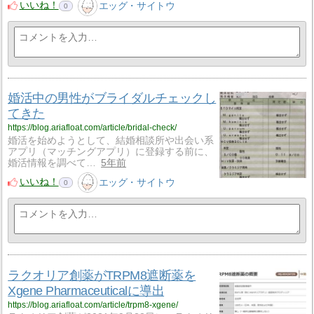
いいね！
エッグ・サイトウ
0
婚活中の男性がブライダルチェックし
てきた
https://blog.ariafloat.com/article/bridal-check/
婚活を始めようとして、結婚相談所や出会い系
アプリ（マッチングアプリ）に登録する前に、
婚活情報を調べて…
5年前
いいね！
エッグ・サイトウ
0
ラクオリア創薬がTRPM8遮断薬を
Xgene Pharmaceuticalに導出
https://blog.ariafloat.com/article/trpm8-xgene/