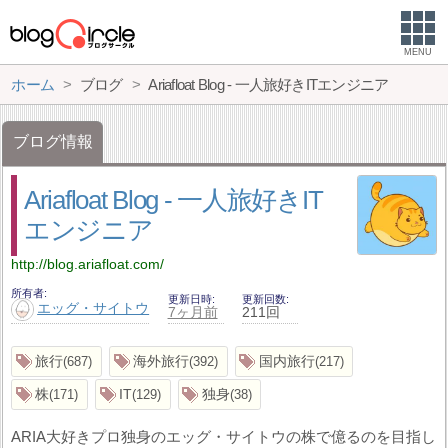
MENU
ホーム
ブログ
Ariafloat Blog ‐ 一人旅好きITエンジニア
ブログ情報
Ariafloat Blog ‐ 一人旅好きIT
エンジニア
http://blog.ariafloat.com/
所有者
更新日時
更新回数
エッグ・サイトウ
7ヶ月前
211回
旅行
海外旅行
国内旅行
687
392
217
株
IT
独身
171
129
38
ARIA大好きプロ独身のエッグ・サイトウの株で億るのを目指し