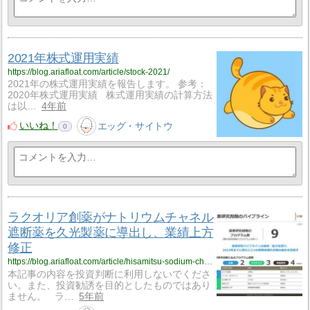
2021年株式運用実績
https://blog.ariafloat.com/article/stock-2021/
2021年の株式運用実績を報告します。 参考：
2020年株式運用実績 株式運用実績の計算方法
は以…
4年前
いいね！
エッグ・サイトウ
0
ラクオリア創薬がナトリウムチャネル
遮断薬を久光製薬に導出し、業績上方
修正
https://blog.ariafloat.com/article/hisamitsu-sodium-channel-blocker/
本記事の内容を投資判断に利用しないでくださ
い。また、投資勧誘を目的としたものではあり
ません。 ラ…
5年前