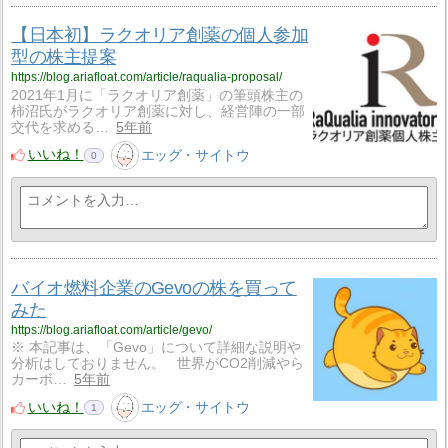
【日本初】ラクオリア創薬の個人参加
型の株主提案
https://blog.ariafloat.com/article/raqualia-proposal/
2021年1月に「ラクオリア創薬」の筆頭株主の
柿沼氏がラクオリア創薬に対し、経営陣の一部
交代を求める…
5年前
いいね！
エッグ・サイトウ
0
バイオ燃料企業のGevoの株を買って
みた
https://blog.ariafloat.com/article/gevo/
※ 本記事は、「Gevo」について詳細な説明や
分析はしておりません。 世界がCO2削減やら
カーボ…
5年前
いいね！
エッグ・サイトウ
1