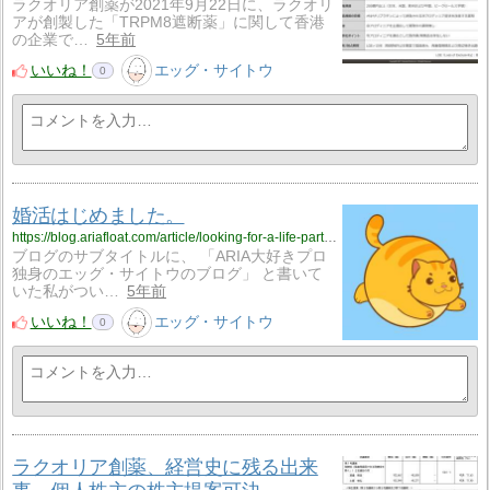
ラクオリア創薬が2021年9月22日に、ラクオリ
アが創製した「TRPM8遮断薬」に関して香港
の企業で…
5年前
いいね！
エッグ・サイトウ
0
婚活はじめました。
https://blog.ariafloat.com/article/looking-for-a-life-partner/
ブログのサブタイトルに、 「ARIA大好きプロ
独身のエッグ・サイトウのブログ」 と書いて
いた私がつい…
5年前
いいね！
エッグ・サイトウ
0
ラクオリア創薬、経営史に残る出来