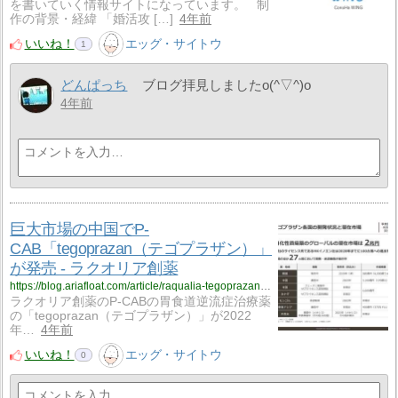
を書いていく情報サイトになっています。 制
作の背景・経緯 「婚活攻 […]
4年前
いいね！
エッグ・サイトウ
1
どんぱっち
ブログ拝見しましたo(^▽^)o
4年前
巨大市場の中国でP-
CAB「tegoprazan（テゴプラザン）」
が発売 ‐ ラクオリア創薬
https://blog.ariafloat.com/article/raqualia-tegoprazan-china-release/
ラクオリア創薬のP-CABの胃食道逆流症治療薬
の「tegoprazan（テゴプラザン）」が2022
年…
4年前
いいね！
エッグ・サイトウ
0