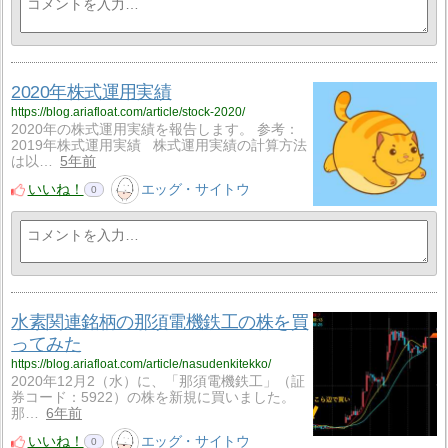
2020年株式運用実績
https://blog.ariafloat.com/article/stock-2020/
2020年の株式運用実績を報告します。 参考：
2019年株式運用実績 株式運用実績の計算方法
は以…
5年前
いいね！
エッグ・サイトウ
0
水素関連銘柄の那須電機鉄工の株を買
ってみた
https://blog.ariafloat.com/article/nasudenkitekko/
2020年12月2（水）に、「那須電機鉄工」（証
券コード：5922）の株を新規に買いました。
那…
6年前
いいね！
エッグ・サイトウ
0