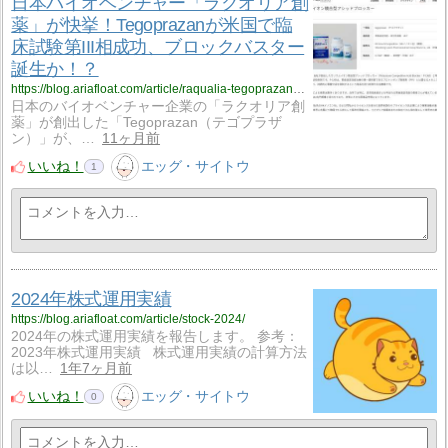
日本バイオベンチャー「ラクオリア創
薬」が快挙！Tegoprazanが米国で臨
床試験第III相成功、ブロックバスター
誕生か！？
https://blog.ariafloat.com/article/raqualia-tegoprazan-clinical-trial-success-usa/
日本のバイオベンチャー企業の「ラクオリア創
薬」が創出した「Tegoprazan（テゴプラザ
ン）」が、…
11ヶ月前
いいね！
エッグ・サイトウ
1
2024年株式運用実績
https://blog.ariafloat.com/article/stock-2024/
2024年の株式運用実績を報告します。 参考：
2023年株式運用実績 株式運用実績の計算方法
は以…
1年7ヶ月前
いいね！
エッグ・サイトウ
0