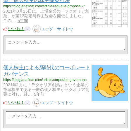
事、個人株主の株主提案可決
https://blog.ariafloat.com/article/raqualia-proposal2/
2021年3月25日に、上場企業の「ラクオリア創
薬」が第13期定時株主総会を開催しました。
この…
5年前
いいね！
エッグ・サイトウ
0
個人株主による新時代のコーポレート
ガバナンス
https://blog.ariafloat.com/article/corporate-governance-raqualia/
2021年1月に「ラクオリア創薬」という企業の
筆頭株主である一般の個人株主がラクオリア創
薬に対し、経…
5年前
いいね！
エッグ・サイトウ
0