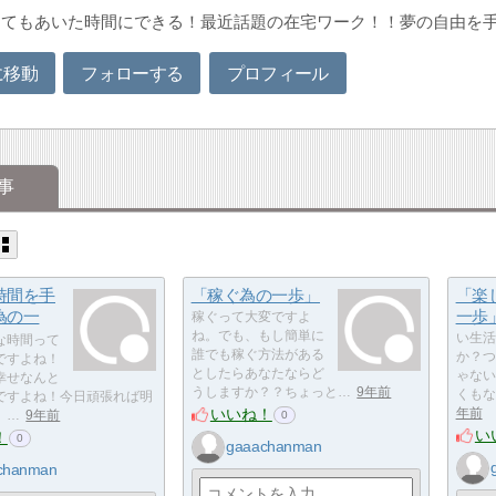
くてもあいた時間にできる！最近話題の在宅ワーク！！夢の自由を
に移動
フォローする
プロフィール
事
時間を手
「稼ぐ為の一歩」
「楽
為の一
一歩
稼ぐって大変ですよ
ね。でも、もし簡単に
い生活
な時間って
誰でも稼ぐ方法がある
か？つ
ですよね！
としたらあなたならど
ゃない
幸せなんと
うしますか？？ちょっと…
9年前
くもな
ですよね！今日頑張れば明
いいね！
年前
、…
9年前
0
い
！
0
gaaachanman
chanman