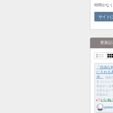
時間がな
サイト
更新記
「自由な
に入れる
歩」
自由
すごいいい
休みがくる
も言えない
日休みだ、
いいね
gaaa