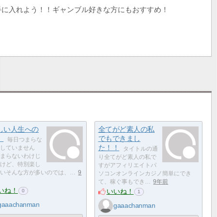
手に入れよう！！ギャンブル好きな方にもおすすめ！
しい人生への
全てがど素人の私
」
でもできまし
毎日つまらな
た！！
していません
タイトルの通
まらないわけじ
り全てがど素人の私で
けど、特別楽し
すがアフィリエイトパ
いそんな方が多いのでは、…
9
ソコンオンラインカジノ簡単にでき
て、稼ぐ事もでき…
9年前
いね！
いいね！
0
1
gaaachanman
gaaachanman