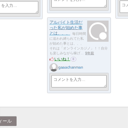
アルバイト生活だ
った私が始めた事
とは、、、
毎日時間
に追われ縛られてた私
が始めた事とは、、、
それは「オンラインカジノ」！！自分
も楽しみながら稼げ…
9年前
いいね！
0
gaaachanman
ィール