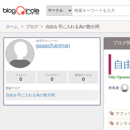
ホーム
ブログ
自由を手に入れる為の数分間
[参照中のユーザ]
ブログ
gaaachanman
自
フォロー
フォロワー
参加サークル
http://gaa
0
0
0
所有者
登録ブログ
自由を手に入れる為の数分間
アフィ
オンラ