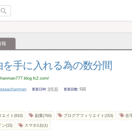
情報
由を手に入れる為の数分間
achanman777.blog.fc2.com/
gaaachanman
9年前
5回
更新日時
更新回数
リエイト
副業
ブログアフィリエイト
在
810
760
153
イン
スマホ1台
15
1