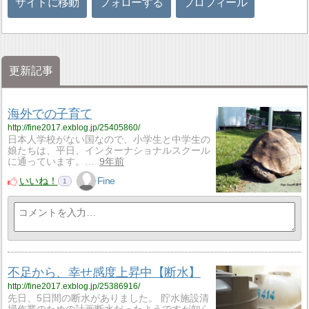
サイトに移動
フォローする
プロフィール
更新記事
海外での子育て
http://fine2017.exblog.jp/25405860/
日本人学校がない国なので、小学生と中学生の
娘たちは、平日、インターナショナルスクール
に通っています。…
9年前
いいね！
Fine
1
不足から、幸せ感度上昇中【断水】
http://fine2017.exblog.jp/25386916/
先日、5日間の断水がありました。 貯水施設清