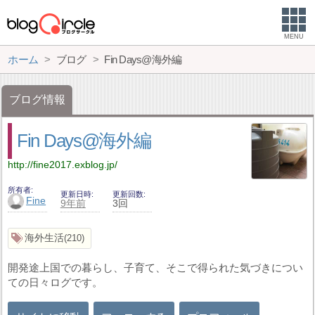
MENU
ホーム
ブログ
Fin Days@海外編
ブログ情報
Fin Days@海外編
http://fine2017.exblog.jp/
所有者
更新日時
更新回数
Fine
9年前
3回
海外生活
210
開発途上国での暮らし、子育て、そこで得られた気づきについ
ての日々ログです。