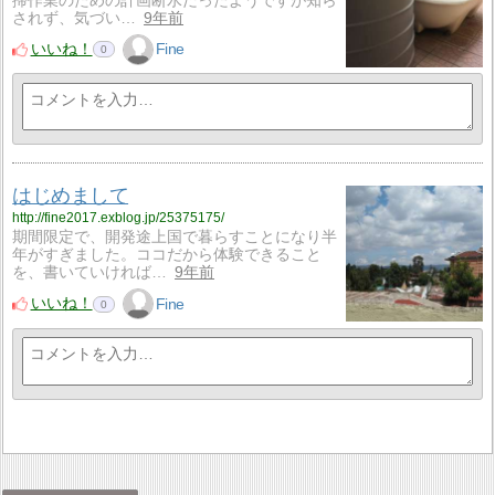
掃作業のための計画断水だったようですが知ら
されず、気づい…
9年前
いいね！
Fine
0
はじめまして
http://fine2017.exblog.jp/25375175/
期間限定で、開発途上国で暮らすことになり半
年がすぎました。ココだから体験できること
を、書いていければ…
9年前
いいね！
Fine
0