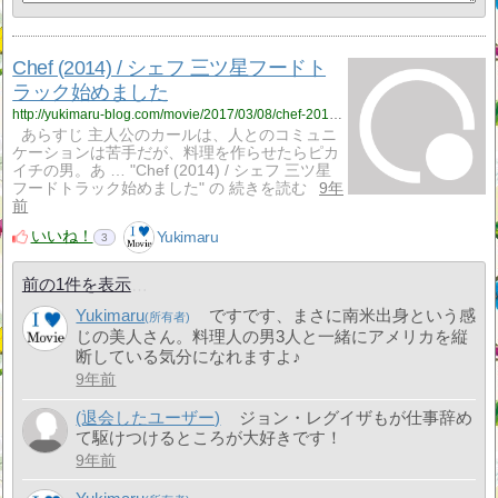
Chef (2014) / シェフ 三ツ星フードト
ラック始めました
http://yukimaru-blog.com/movie/2017/03/08/chef-2014-%e3%82%b7%e3%82%a7%e3%83%95-%e4%b8%89%e3%83%84%e6%98%9f%e3%83%95%e3%83%bc%e3%83%89%e3%83%88%e3%83%a9%e3%83%83%e3%82%af%e5%a7%8b%e3%82%81%e3%81%be%e3%81%97%e3%81%9f/
あらすじ 主人公のカールは、人とのコミュニ
ケーションは苦手だが、料理を作らせたらピカ
イチの男。あ … "Chef (2014) / シェフ 三ツ星
フードトラック始めました" の 続きを読む
9年
前
いいね！
Yukimaru
3
前の1件を表示
Yukimaru
ですです、まさに南米出身という感
じの美人さん。料理人の男3人と一緒にアメリカを縦
断している気分になれますよ♪
9年前
(退会したユーザー)
ジョン・レグイザもが仕事辞め
て駆けつけるところが大好きです！
9年前