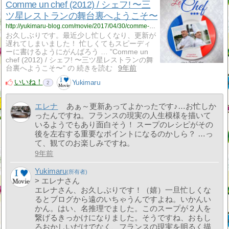
Comme un chef (2012) / シェフ! 〜三
ツ星レストランの舞台裏へようこそ〜
http://yukimaru-blog.com/movie/2017/04/30/comme-un-chef-2012-%e3%82%b7%e3%82%a7%e3%83%95-%e3%80%9c%e4%b8%89%e3%83%84%e6%98%9f%e3%83%ac%e3%82%b9%e3%83%88%e3%83%a9%e3%83%b3%e3%81%ae%e8%88%9e%e5%8f%b0%e8%a3%8f%e3%81%b8%e3%82%88/
お久しぶりです。最近少し忙しくなり、更新が
遅れてしまいました！ 忙しくてもスピーディ
ーに書けるようにがんばろう … "Comme un
chef (2012) / シェフ! 〜三ツ星レストランの舞
台裏へようこそ〜" の 続きを読む
9年前
いいね！
Yukimaru
2
エレナ
あぁ～更新あってよかったです♪…お忙しか
ったんですね。フランスの現実の人生模様を描いて
いるようでもあり面白そう！ スープのレシピがその
後を左右する重要なポイントになるのかしら？ …っ
て、観てのお楽しみですね。
9年前
Yukimaru
> エレナさん
エレナさん、お久しぶりです！（嬉）一旦忙しくな
るとブログから遠のいちゃうんですよね。いかんい
かん。はい、名推理でました。このスープが２人を
繋げるきっかけになりました。そうですね、おもし
ろおかしいだけでなく、フランスの現実を明るく描