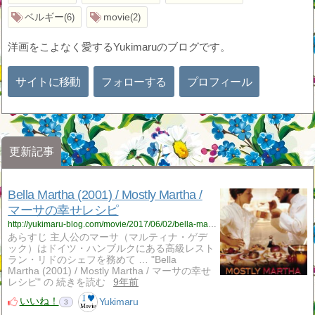
ベルギー
movie
6
2
洋画をこよなく愛するYukimaruのブログです。
サイトに移動
フォローする
プロフィール
更新記事
Bella Martha (2001) / Mostly Martha /
マーサの幸せレシピ
http://yukimaru-blog.com/movie/2017/06/02/bella-martha-2001-mostly-martha-%e3%83%9e%e3%83%bc%e3%82%b5%e3%81%ae%e5%b9%b8%e3%81%9b%e3%83%ac%e3%82%b7%e3%83%94/
あらすじ 主人公のマーサ（マルティナ・ゲデ
ック）はドイツ・ハンブルクにある高級レスト
ラン・リドのシェフを務めて … "Bella
Martha (2001) / Mostly Martha / マーサの幸せ
レシピ" の 続きを読む
9年前
いいね！
Yukimaru
3