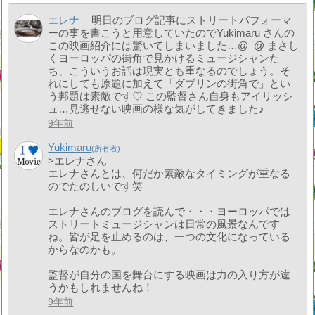
エレナ
明日のブログ記事にストリートパフォーマ
ーの事を書こうと用意していたのでYukimaru さんの
この映画紹介には驚いてしまいました…@_@ まさし
くヨーロッパの街角で見かけるミュージシャンた
ち、こういうお話は現実とも重なるのでしょう。そ
れにしても原題に加えて「ダブリンの街角で」とい
う邦題は素敵です♡ この監督さん自身もアイリッシ
ュ…見逃せない映画の様な気がしてきました♪
9年前
Yukimaru
>エレナさん
エレナさんとは、何だか素敵なタイミングが重なる
のでたのしいです笑
エレナさんのブログを読んで・・・ヨーロッパでは
ストリートミュージシャンは日常の風景なんです
ね。皆が足を止めるのは、一つの文化になっている
からなのかも。
監督が自分の国を舞台にする映画は力の入り方が違
うかもしれませんね！
9年前