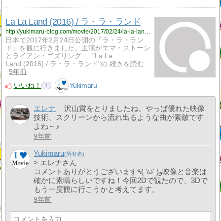
La La Land (2016) / ラ・ラ・ランド
http://yukimaru-blog.com/movie/2017/02/24/la-la-land-2016-%e3%83%a9%e3%83%bb%e3%83%a9%e3%83%bb%e3%83%a9%e3%83%b3%e3%83%89/
日本で2017年2月24日公開の『ラ・ラ・ラン
ド』を観に行きました。主演がエマ・ストーン
とライアン・ゴズリング … "La La
Land (2016) / ラ・ラ・ランド"の 続きを読む
9年前
いいね！
Yukimaru
1
エレナ
沢山賞をとりましたね。やっぱ優れた映像
技術、スクリーンから流れ出るような曲が素敵です
よね～♪
9年前
Yukimaru
> エレナさん
コメントありがとうございます٩( 'ω' )و映像と音楽は
確かに素晴らしいですね！今回2Dで観たので、3Dで
もう一度観に行こうかと考えてます。
9年前