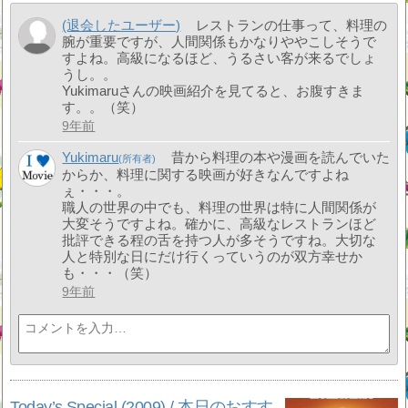
(退会したユーザー)
レストランの仕事って、料理の
腕が重要ですが、人間関係もかなりややこしそうで
すよね。高級になるほど、うるさい客が来るでしょ
うし。。
Yukimaruさんの映画紹介を見てると、お腹すきま
す。。（笑）
9年前
Yukimaru
昔から料理の本や漫画を読んでいた
からか、料理に関する映画が好きなんですよね
ぇ・・・。
職人の世界の中でも、料理の世界は特に人間関係が
大変そうですよね。確かに、高級なレストランほど
批評できる程の舌を持つ人が多そうですね。大切な
人と特別な日にだけ行くっていうのが双方幸せか
も・・・（笑）
9年前
Today’s Special (2009) / 本日のおすす