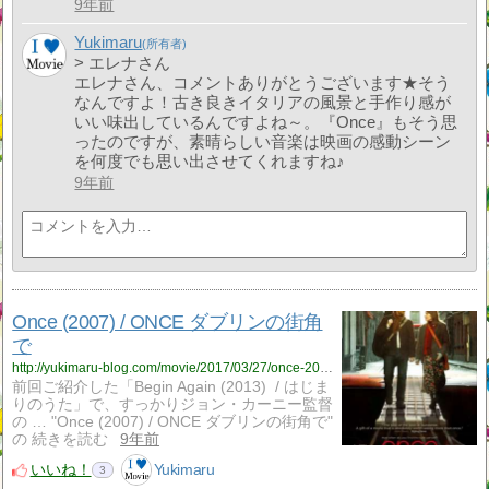
9年前
Yukimaru
> エレナさん
エレナさん、コメントありがとうございます★そう
なんですよ！古き良きイタリアの風景と手作り感が
いい味出しているんですよね～。『Once』もそう思
ったのですが、素晴らしい音楽は映画の感動シーン
を何度でも思い出させてくれますね♪
9年前
Once (2007) / ONCE ダブリンの街角
で
http://yukimaru-blog.com/movie/2017/03/27/once-2007-once-%e3%83%80%e3%83%96%e3%83%aa%e3%83%b3%e3%81%ae%e8%a1%97%e8%a7%92%e3%81%a7/
前回ご紹介した「Begin Again (2013) / はじま
りのうた」で、すっかりジョン・カーニー監督
の … "Once (2007) / ONCE ダブリンの街角で"
の 続きを読む
9年前
いいね！
Yukimaru
3