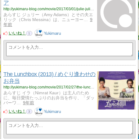
ア
http://yukimaru-blog.com/movie/2017/03/01/julie-julia-2009-%e3%82%b8%e3%83%a5%e3%83%aa%e3%83%bc%e3%82%b8%e3%83%a5%e3%83%aa%e3%82%a2/
あらすじ ジュリー（Amy Adams）とその夫エ
リック（Chris Messina）は、ニューヨー…
9
年前
いいね！
Yukimaru
1
The Lunchbox (2013) / めぐり逢わせの
お弁当
http://yukimaru-blog.com/movie/2017/02/27/the-lunchbox-2013-%e3%82%81%e3%81%90%e3%82%8a%e9%80%a2%e3%82%8f%e3%81%9b%e3%81%ae%e3%81%8a%e5%bc%81%e5%bd%93/
あらすじ イラ（Nimrat Kaur）は主人のため
に、毎日愛情たっぷりのお弁当を作り、「ダッ
バーワ…
9年前
いいね！
Yukimaru
3