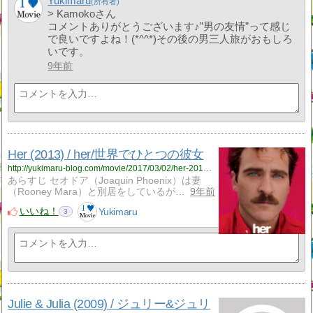
Yukimaru
> Kamokoさん
コメントありがとうございます♪”男の友情”って感じ
で良いですよね！(*^^*)その後の男三人旅がおもしろ
いです。
9年前
Her (2013) / her/世界でひとつの彼女
http://yukimaru-blog.com/movie/2017/03/02/her-2013-her%e4%b8%96%e7%95%8c%e3%81%a7%e3%81%b2%e3%81%a8%e3%81%a4%e3%81%ae%e5%bd%bc%e5%a5%b3/
あらすじ セオドア（Joaquin Phoenix）は妻
（Rooney Mara）と別居をしているが…
9年前
いいね！
Yukimaru
3
Julie & Julia (2009) / ジュリー&ジュリ