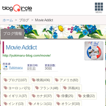
MENU
ホーム
ブログ
Movie Addict
ブログ情報
Movie Addict
http://yukimaru-blog.com/movie/
所有者
更新日時
更新回数
Yukimaru
8年前
30回
ブログ
映画
アメリカ
1107
436
82
ヨーロッパ
フランス
洋画
71
48
41
イギリス
カナダ
俳優
女優
37
37
25
22
インド
メキシコ
オランダ
13
11
10