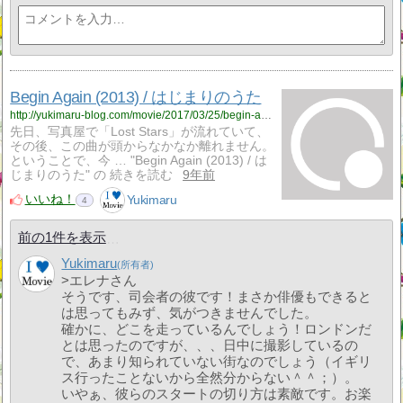
Begin Again (2013) / はじまりのうた
http://yukimaru-blog.com/movie/2017/03/25/begin-again-2013-%e3%81%af%e3%81%98%e3%81%be%e3%82%8a%e3%81%ae%e3%81%86%e3%81%9f/
先日、写真屋で「Lost Stars」が流れていて、
その後、この曲が頭からなかなか離れません。
ということで、今 … "Begin Again (2013) / は
じまりのうた" の 続きを読む
9年前
いいね！
Yukimaru
4
前の1件を表示
Yukimaru
>エレナさん
そうです、司会者の彼です！まさか俳優もできると
は思ってもみず、気がつきませんでした。
確かに、どこを走っているんでしょう！ロンドンだ
とは思ったのですが、、、日中に撮影しているの
で、あまり知られていない街なのでしょう（イギリ
ス行ったことないから全然分からない＾＾；）。
いやぁ、彼らのスタートの切り方は素敵です。お楽