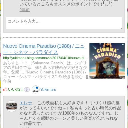
いているところもオススメのポイントです(╹◡╹)
9年前
Nuovo Cinema Paradiso (1988) / ニュ
ー・シネマ・パラダイス
http://yukimaru-blog.com/movie/2017/04/10/nuovo-cinema-paradiso-1988-%e3%83%8b%e3%83%a5%e3%83%bc%e3%83%bb%e3%82%b7%e3%83%8d%e3%83%9e%e3%83%bb%e3%83%91%e3%83%a9%e3%83%80%e3%82%a4%e3%82%b9/
あらすじ トト（Salvatore Cascio）は、シチリ
アの片田舎で母、妹と暮らす映画が大好きな少
年。父親 … "Nuovo Cinema Paradiso (1988) /
ニュー・シネマ・パラダイス" の 続きを読む
9
年前
いいね！
Yukimaru
5
エレナ
この映画私も大好きです！ 手づくり感の趣
がとってもいいですね～♪ 私ももっと古い時代の作品
かなと思ったのですが1988年のものなんですね。じ
～んとくる感動のシーンと美しい音楽が忘れられな
い作品です。