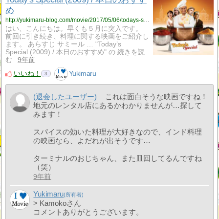
め
http://yukimaru-blog.com/movie/2017/05/06/todays-special-2009-%e6%9c%ac%e6%97%a5%e3%81%ae%e3%81%8a%e3%81%99%e3%81%99%e3%82%81/
はい、こんにちは。早くも５月に突入です。
前回に引き続き、料理に関する映画をご紹介し
ます。 あらすじ サミール … "Today’s
Special (2009) / 本日のおすすめ" の 続きを読
む
9年前
いいね！
Yukimaru
3
(退会したユーザー)
これは面白そうな映画ですね！
地元のレンタル店にあるかわかりませんが…探して
みます！
スパイスの効いた料理が大好きなので、インド料理
の映画なら、よだれが出そうです…
ターミナルのおじちゃん、また皿回してるんですね
（笑）
9年前
Yukimaru
> Kamokoさん
コメントありがとうございます。