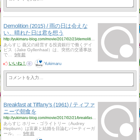
Demolition (2015) / 雨の日は会えな
い、晴れた日は君を想う
http://yukimaru-blog.com/movie/2017/02/23/demolition-2015-%e9%9b%a8%e3%81%ae%e6%97%a5%e3%81%af%e4%bc%9a%e3%81%88%e3%81%aa%e3%81%84%e3%80%81%e6%99%b4%e3%82%8c%e3%81%9f%e6%97%a5%e3%81%af%e5%90%9b%e3%82%92%e6%83%b3%e3%81%86/
あらすじ 義父の経営する投資銀行で働くデイ
ビス（Jake Gyllenhaal）は、突然の交通事故
で…
9年前
いいね！
Yukimaru
0
Breakfast at Tiffany’s (1961) / ティファ
ニーで朝食を
http://yukimaru-blog.com/movie/2017/02/21/breakfast-at-tiffanys-1961-%e3%83%86%e3%82%a3%e3%83%95%e3%82%a1%e3%83%8b%e3%83%bc%e3%81%a7%e6%9c%9d%e9%a3%9f%e3%82%92/
あらすじ ホリー・ゴライトリー（Audrey
Hepburn）は富豪と結婚を目論むパーティーガ
ール。…
9年前