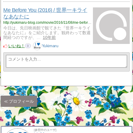
Me Before You (2016) / 世界一キライ
なあなたに
http://yukimaru-blog.com/movie/2016/11/08/me-before-you-2016-%e4%b8%96%e7%95%8c%e4%b8%80%e3%82%ad%e3%83%a9%e3%82%a4%e3%81%aa%e3%81%82%e3%81%aa%e3%81%9f%e3%81%ab/
今日は、先日映画館で観てきた『世界一キライ
なあなたに』をご紹介します。観終わって数週
間経つのですが、…
10年前
いいね！
Yukimaru
0
プロフィール
[参照中のユーザ]