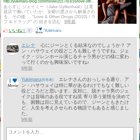
http://yukimaru-blog.com/movie/2017/03/16/love-other-drugs-2010-%e3%83%a9%e3%83%96-%e3%83%89%e3%83%a9%e3%83%83%e3%82%b0/
あらすじ ジェイミー（Jake Gyllenhaal）は電
器店で働いていたが、女癖の悪さから解雇され
る。その後 … "Love & Other Drugs (2010) / ラ
ブ & ドラッグ" の 続きを読む
9年前
いいね！
Yukimaru
6
エレナ
心にジーンとくる結末なのでしょうか？ ア
ン・ハサウェイの役どころも難しそうですね。ジェ
イク・ジレンホール演じるチャラ男がどの様に変わ
って行くのかも興味深いですね♪
9年前
Yukimaru
エレナさんのおっしゃる通り、ア
ン・ハサウェイは特に華があるわけでもなく難しい
役どころだと思います。反対に、脱チャラ男のジェ
イクは旨味のある役ですね笑 寄り添う覚悟を決めて
も、困難は目に見えているので、ジーンともきたけ
ど、人生を考えさせられる物語でもあると感じまし
た。
9年前