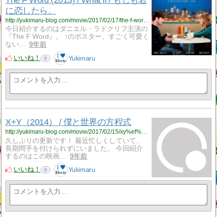
The F Word (2013) / What if / もしも君
に恋したら。
http://yukimaru-blog.com/movie/2017/02/17/the-f-word-2013-what-if-%e3%82%82%e3%81%97%e3%82%82%e5%90%9b%e3%81%ab%e6%81%8b%e3%81%97%e3%81%9f%e3%82%89%e3%80%82/
今日紹介するのはダニエル・ラドクリフ主演の
『The F Word』。 ↑のポスター、すごく可愛く
ない…
9年前
いいね！
Yukimaru
0
X+Y（2014） / 僕と世界の方程式
http://yukimaru-blog.com/movie/2017/02/15/xy%ef%bc%882014%ef%bc%89-%e5%83%95%e3%81%a8%e4%b8%96%e7%95%8c%e3%81%ae%e6%96%b9%e7%a8%8b%e5%bc%8f/
久しぶりの更新です！ 最近忙しくしていて、
長期間手を付けられずにいました。 今回紹介
するのはこの映画…
9年前
いいね！
Yukimaru
0