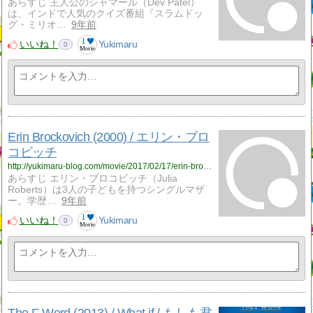
あらすじ 主人公のシャマール（Dev Patel）
は、インドで人気のクイズ番組『スラムドッ
グ・ミリオ…
9年前
いいね！
Yukimaru
0
Erin Brockovich (2000) / エリン・ブロ
コビッチ
http://yukimaru-blog.com/movie/2017/02/17/erin-brockovich-2000-%e3%82%a8%e3%83%aa%e3%83%b3%e3%83%bb%e3%83%96%e3%83%ad%e3%82%b3%e3%83%93%e3%83%83%e3%83%81/
あらすじ エリン・ブロコビッチ（Julia
Roberts）は3人の子どもを持つシングルマザ
ー。学歴…
9年前
いいね！
Yukimaru
0