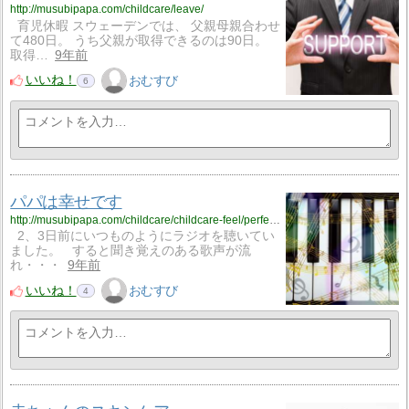
http://musubipapa.com/childcare/leave/
育児休暇 スウェーデンでは、 父親母親合わせ
て480日。 うち父親が取得できるのは90日。
取得…
9年前
いいね！
おむすび
6
パパは幸せです
http://musubipapa.com/childcare/childcare-feel/perfect-papa/
2、3日前にいつものようにラジオを聴いてい
ました。 すると聞き覚えのある歌声が流
れ・・・
9年前
いいね！
おむすび
4