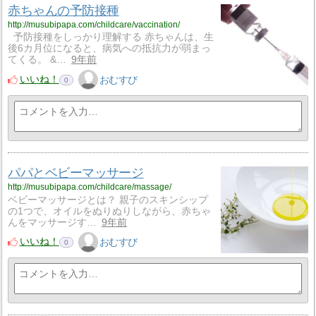
赤ちゃんの予防接種
http://musubipapa.com/childcare/vaccination/
予防接種をしっかり理解する 赤ちゃんは、生
後6カ月位になると、病気への抵抗力が弱まっ
てくる。 &…
9年前
いいね！
おむすび
0
パパとベビーマッサージ
http://musubipapa.com/childcare/massage/
ベビーマッサージとは？ 親子のスキンシップ
の1つで、オイルをぬりぬりしながら、赤ちゃ
んをマッサージす…
9年前
いいね！
おむすび
0