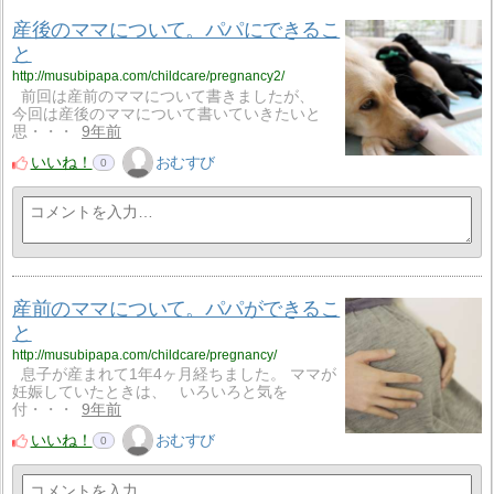
産後のママについて。パパにできるこ
と
http://musubipapa.com/childcare/pregnancy2/
前回は産前のママについて書きましたが、
今回は産後のママについて書いていきたいと
思・・・
9年前
いいね！
おむすび
0
産前のママについて。パパができるこ
と
http://musubipapa.com/childcare/pregnancy/
息子が産まれて1年4ヶ月経ちました。 ママが
妊娠していたときは、 いろいろと気を
付・・・
9年前
いいね！
おむすび
0