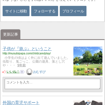
サイトに移動
フォローする
プロフィール
更新記事
子供が『遊ぶ』ということ
http://musubipapa.com/childcare/play/
小学生の頃はよく外に出て遊んでいました。
虫取り、鬼ごっこ、公園の遊具、落とし穴
や・・・
9年前
いいね！
おむすび
8
外国の育児サポート