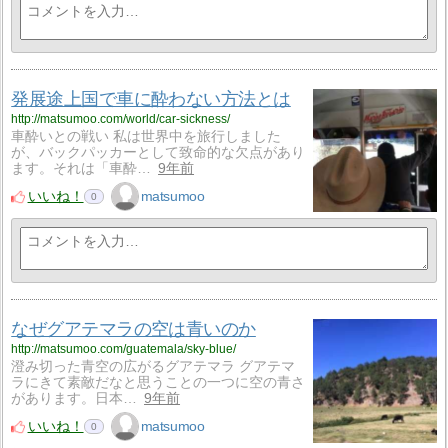
発展途上国で車に酔わない方法とは
http://matsumoo.com/world/car-sickness/
車酔いとの戦い 私は世界中を旅行しました
が、バックパッカーとして致命的な欠点があり
ます。それは「車酔…
9年前
いいね！
matsumoo
0
なぜグアテマラの空は青いのか
http://matsumoo.com/guatemala/sky-blue/
澄み切った青空の広がるグアテマラ グアテマ
ラにきて素敵だなと思うことの一つに空の青さ
があります。日本…
9年前
いいね！
matsumoo
0