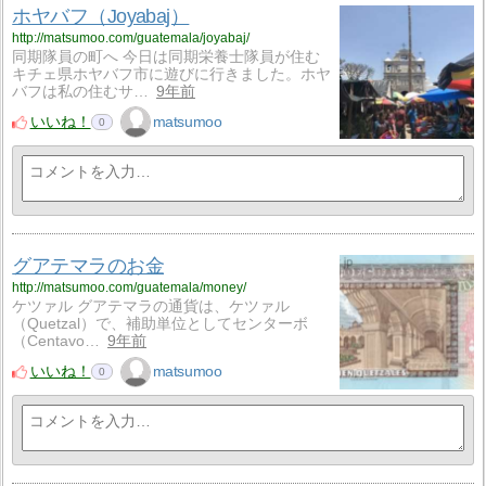
ホヤバフ（Joyabaj）
http://matsumoo.com/guatemala/joyabaj/
同期隊員の町へ 今日は同期栄養士隊員が住む
キチェ県ホヤバフ市に遊びに行きました。ホヤ
バフは私の住むサ…
9年前
いいね！
matsumoo
0
グアテマラのお金
http://matsumoo.com/guatemala/money/
ケツァル グアテマラの通貨は、ケツァル
（Quetzal）で、補助単位としてセンターボ
（Centavo…
9年前
いいね！
matsumoo
0