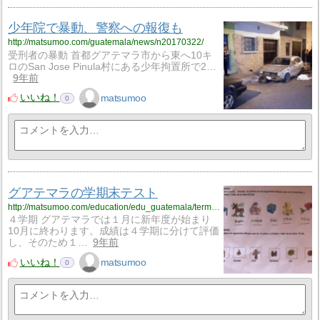
少年院で暴動、警察への報復も
http://matsumoo.com/guatemala/news/n20170322/
受刑者の暴動 首都グアテマラ市から東へ10キ
ロのSan Jose Pinula村にある少年拘置所で2…
9年前
いいね！
matsumoo
0
グアテマラの学期末テスト
http://matsumoo.com/education/edu_guatemala/term-test/
４学期 グアテマラでは１月に新年度が始まり
10月に終わります。成績は４学期に分けて評価
し、そのため１…
9年前
いいね！
matsumoo
0