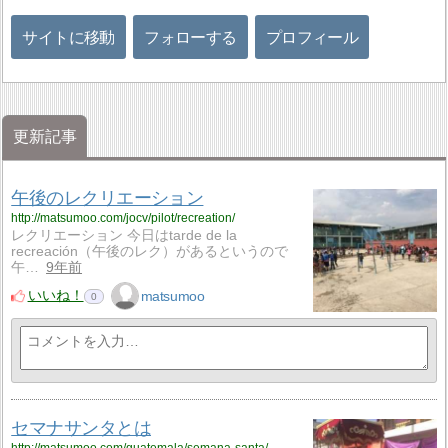
サイトに移動
フォローする
プロフィール
更新記事
午後のレクリエーション
http://matsumoo.com/jocv/pilot/recreation/
レクリエーション 今日はtarde de la
recreación（午後のレク）があるというので
午…
9年前
いいね！
matsumoo
0
セマナサンタとは