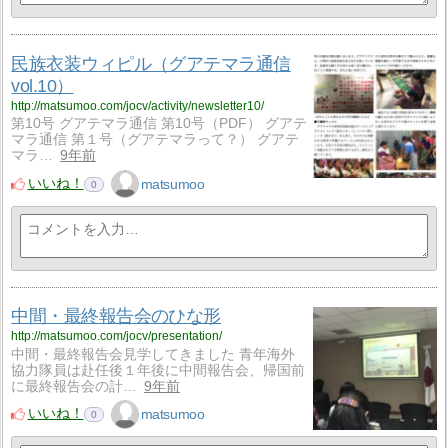
民族衣装ウィピル（グアテマラ通信
vol.10）
http://matsumoo.com/jocv/activity/newsletter10/
第10号 グアテマラ通信 第10号（PDF） グアテ
マラ通信 第１号（グアテマラって？） グアテ
マラ…
9年前
いいね！
matsumoo
0
中間・最終報告会のひな形
http://matsumoo.com/jocv/presentation/
中間・最終報告会見学してきました 青年海外
協力隊員は赴任後１年後に中間報告会、帰国前
に最終報告会の計…
9年前
いいね！
matsumoo
0