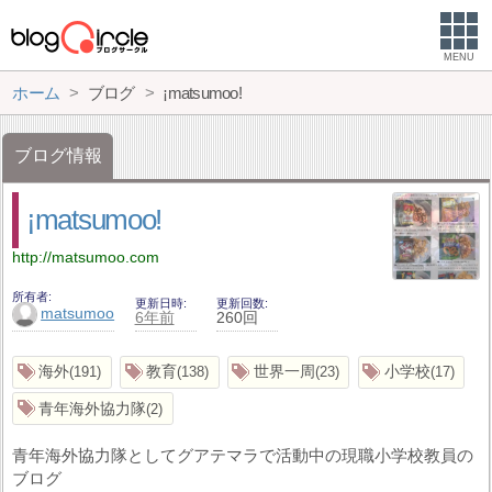
MENU
ホーム
ブログ
¡matsumoo!
ブログ情報
¡matsumoo!
http://matsumoo.com
所有者
更新日時
更新回数
matsumoo
6年前
260回
海外
教育
世界一周
小学校
191
138
23
17
青年海外協力隊
2
青年海外協力隊としてグアテマラで活動中の現職小学校教員の
ブログ