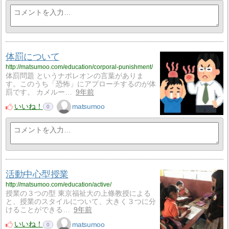
体罰について
http://matsumoo.com/education/corporal-punishment/
体罰問題 というナポレオンの言葉がありま
す。このうち「恐怖」にアプローチするのが体
罰です。 カメルー…
9年前
いいね！
matsumoo
0
活動中心型授業
http://matsumoo.com/education/active/
授業の３つの型 東京福祉大の上條教授による
と、授業のスタイルについて、大きく３つに分
けることができる…
9年前
いいね！
matsumoo
0