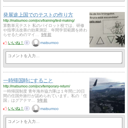
発展途上国でのテストの作り方
http://matsumoo.com/jocv/training/test-making/
算数単元テスト 私のパイロット校では、研修
や指導法改善の効果測定、年間学習範囲を終わ
らせるためのマイ…
9年前
いいね！
matsumoo
0
一時帰国時にすること
http://matsumoo.com/jocv/temporary-return/
一時帰国制度 青年海外協力隊は１年間に20日
間の任国外旅行が認められています。私の「任
国」はグアテマ…
9年前
いいね！
matsumoo
0