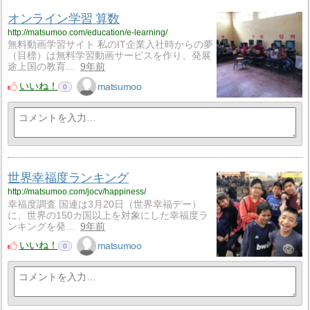
オンライン学習 算数
http://matsumoo.com/education/e-learning/
無料動画学習サイト 私のIT企業入社時からの夢
（目標）は無料学習動画サービスを作り、発展
途上国の教育…
9年前
いいね！
matsumoo
0
世界幸福度ランキング
http://matsumoo.com/jocv/happiness/
幸福度調査 国連は3月20日（世界幸福デー）
に、世界の150カ国以上を対象にした幸福度ラ
ンキングを発…
9年前
いいね！
matsumoo
0