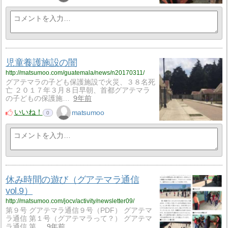
児童養護施設の闇
http://matsumoo.com/guatemala/news/n20170311/
グアテマラの子ども保護施設で火災、３８名死
亡 ２０１７年３月８日早朝、首都グアテマラ
の子どもの保護施…
9年前
いいね！
matsumoo
0
休み時間の遊び（グアテマラ通信
vol.9）
http://matsumoo.com/jocv/activity/newsletter09/
第９号 グアテマラ通信９号（PDF） グアテマ
ラ通信 第１号（グアテマラって？） グアテマ
ラ通信 第…
9年前