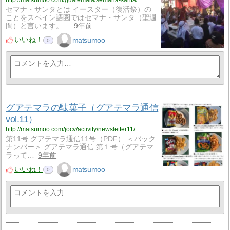
http://matsumoo.com/guatemala/semana-santa/
セマナ・サンタとは イースター（復活祭）の
ことをスペイン語圏ではセマナ・サンタ（聖週
間）と言います。…
9年前
いいね！
matsumoo
0
グアテマラの駄菓子（グアテマラ通信
vol.11）
http://matsumoo.com/jocv/activity/newsletter11/
第11号 グアテマラ通信11号（PDF） ＜バック
ナンバー＞ グアテマラ通信 第１号（グアテマ
ラって…
9年前
いいね！
matsumoo
0