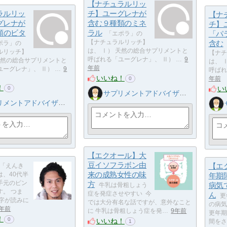
【ナチュラルリッ
ラルリッ
チ】ユーグレナが
【ナ
グレナが
含む９種類のミネ
チ】
類のビタ
ラル
「パ
「エポラ」の
【ナチュラルリッチ】
含む
ポラ」の
は、 Ⅰ） 天然の総合サプリメントと
ルリッチ】
【ナチ
呼ばれる「ユーグレナ」、 Ⅱ） …
9
天然の総合サプリメントと
は、 
年前
ーグレナ」、 Ⅱ） …
9
呼ばれ
いいね！
年前
0
！
い
0
サプリメントアドバイザー＠hiro
メントアドバイザー＠hiro
【エクオール】大
豆イソフラボン由
【エ
「えんき
来の成熟女性の味
は、40代半
年期
手元のピン
方
病気
牛乳は骨粗しょう
す。 つま
症を発症させやすい 今
ん
更
い字が読みに
では大分有名な話ですが、意外なこと
の病気
9年前
に 牛乳は骨粗しょう症を発…
9年前
更年期
！
0
いいね！
間をさ
1