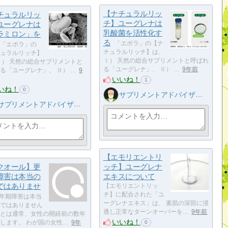
【ナチュラルリッ
チュラルリッ
チ】ユーグレナは
ユーグレナは
乳酸菌を活性化す
ラミロン」を
る
「エポラ」の【ナ
「エポラ」の
チュラルリッチ】は、
ュラルリッチ】
Ⅰ） 天然の総合サプリメントと呼ばれ
Ⅰ） 天然の総合サプリメントと
る「ユーグレナ」、 Ⅱ） …
9年前
る「ユーグレナ」、 Ⅱ） …
9
いいね！
1
いね！
0
サプリメントアドバイザー＠hiro
サプリメントアドバイザー＠hiro
【エモリエントリ
クオール】更
ッチ】ユーグレナ
障害は本当の
エキスについて
ではありませ
【エモリエントリッ
チ】に配合された「ユ
年期障害は本当
ーグレナエキス」は、 素肌の深部に浸
ではありません
透し正常なターンオーバーを…
9年前
とは通常、女性の開経前の数年
いいね！
します。 わが国の女性…
9年
0