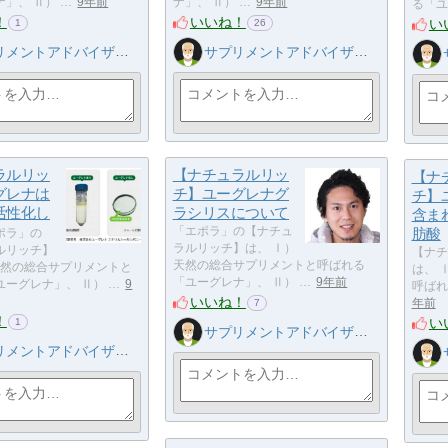
」、 Ⅱ） …
9年前
ナ」、 Ⅱ） …
9年前
る「ユ
！
いいね！
い
1
26
メントアドバイザー＠hiro
サプリメントアドバイザー＠hiro
ラルリッ
【ナチュラルリッ
【ナ
グレナは
チ】ユーグレナグ
チ】
活性化し
ラシリスについて
含ま
「エポラ」の【ナチュ
肪酸
ポラ」の
ラルリッチ】は、 Ⅰ）
ルリッチ】
【ナチ
天然の総合サプリメントと呼ばれる
天然の総合サプリメントと
は、 
「ユーグレナ」、 Ⅱ） …
9年前
ーグレナ」、 Ⅱ） …
9
呼ばれ
いいね！
年前
7
！
い
1
サプリメントアドバイザー＠hiro
メントアドバイザー＠hiro