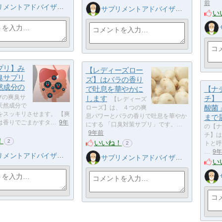
前
メントアドバイザー＠hiro
サプリメントアドバイザー＠hiro
い
プリ】み
【レディーズロー
臭サプリ
ズ】はバラの香り
然成分の
で吐息を華やかに
【ナ
びの爽臭サ
します
チ】
【レディーズ
天然成分で
酸菌
ローズ】は、 ４つの爽
をスッキリさせます。 【爽
息パワーとバラの香りで吐息を華やか
まで
は香りでごまかすタ…
9年
にする 「口臭対策サプリ」です。…
の【ナ
9年前
チ】は
！
2
いいね！
トと呼
2
…
9
メントアドバイザー＠hiro
サプリメントアドバイザー＠hiro
い