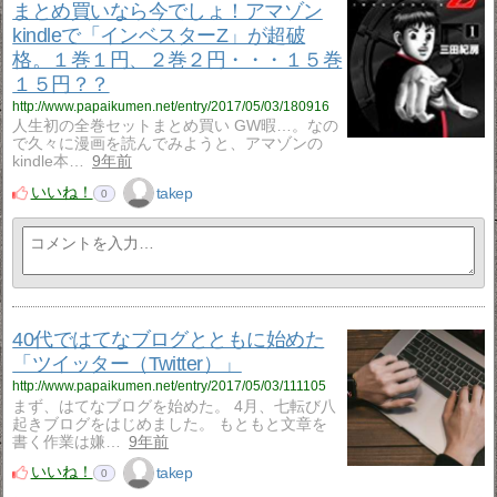
まとめ買いなら今でしょ！アマゾン
kindleで「インベスターZ」が超破
格。１巻１円、２巻２円・・・１５巻
１５円？？
http://www.papaikumen.net/entry/2017/05/03/180916
人生初の全巻セットまとめ買い GW暇…。なの
で久々に漫画を読んでみようと、アマゾンの
kindle本…
9年前
いいね！
takep
0
40代ではてなブログとともに始めた
「ツイッター（Twitter）」
http://www.papaikumen.net/entry/2017/05/03/111105
まず、はてなブログを始めた。 4月、七転び八
起きブログをはじめました。 もともと文章を
書く作業は嫌…
9年前
いいね！
takep
0