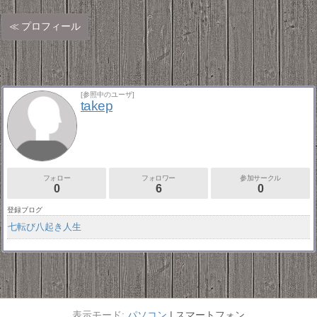
プロフィール
[参照中のユーザ]
takep
フォロー
フォロワー
参加サークル
0
6
0
登録ブログ
七転び八起き人生
パソコン
スマートフォン