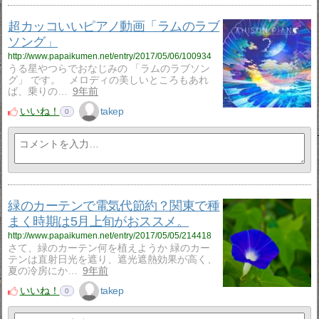
超カッコいいピアノ動画「ラムのラブ
ソング」
http://www.papaikumen.net/entry/2017/05/06/100934
うる星やつらでおなじみの 「ラムのラブソン
グ」 です。 メロディの美しいところもあれ
ば、乗りの…
9年前
いいね！
takep
0
緑のカーテンで電気代節約？関東で種
まく時期は5月上旬がおススメ。
http://www.papaikumen.net/entry/2017/05/05/214418
さて、緑のカーテン何を植えようか 緑のカー
テンは直射日光を遮り、遮光遮熱効果が高く、
夏の冷房にか…
9年前
いいね！
takep
0