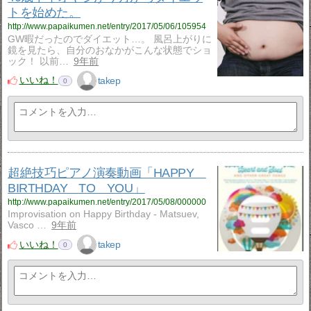
トを始めた。
http://www.papaikumen.net/entry/2017/05/06/105954
GW暇だったのでダイエット…。 風呂上がりに
鏡を見たら、自分のおなかがこんな状態でショ
ック！ 以前…
9年前
いいね！
takep
0
超絶技巧ピアノ演奏動画「HAPPY
BIRTHDAY TO YOU」
http://www.papaikumen.net/entry/2017/05/08/000000
Improvisation on Happy Birthday - Matsuev,
Vasco …
9年前
いいね！
takep
0