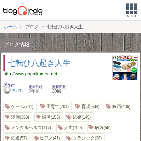
MENU
ホーム
ブログ
七転び八起き人生
ブログ情報
七転び八起き人生
http://www.papaikumen.net
所有者
更新日時
更新回数
takep
9年前
20回
ゲーム
子育て
育児
映画
741
701
534
436
漫画
婚活
結婚
360
155
145
メンタルヘルス
人生
病気
117
109
58
鉄道
ピアノ
クラシック
57
41
28