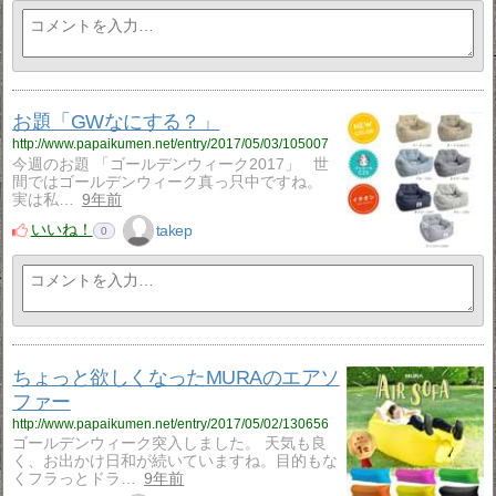
お題「GWなにする？」
http://www.papaikumen.net/entry/2017/05/03/105007
今週のお題 「ゴールデンウィーク2017」 世
間ではゴールデンウィーク真っ只中ですね。
実は私…
9年前
いいね！
takep
0
ちょっと欲しくなったMURAのエアソ
ファー
http://www.papaikumen.net/entry/2017/05/02/130656
ゴールデンウィーク突入しました。 天気も良
く、お出かけ日和が続いていますね。目的もな
くフラっとドラ…
9年前