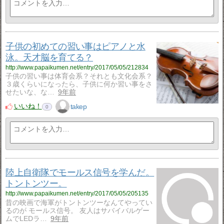
子供の初めての習い事はピアノと水
泳。天才脳を育てる？
http://www.papaikumen.net/entry/2017/05/05/212834
子供の習い事は体育会系？それとも文化会系？
３歳くらいになったら、子供に何か習い事をさ
せたいな、な…
9年前
いいね！
takep
0
陸上自衛隊でモールス信号を学んだ。
トントンツー。
http://www.papaikumen.net/entry/2017/05/05/205135
昔の映画で海軍がトントンツーなんてやってい
るのが モールス信号。 友人はサバイバルゲー
ムでLEDラ…
9年前