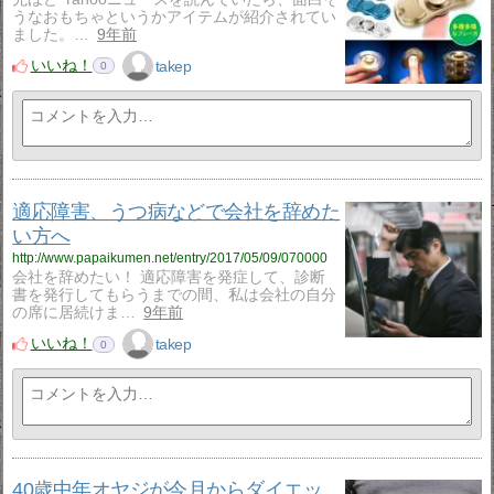
うなおもちゃというかアイテムが紹介されてい
ました。…
9年前
いいね！
takep
0
適応障害、うつ病などで会社を辞めた
い方へ
http://www.papaikumen.net/entry/2017/05/09/070000
会社を辞めたい！ 適応障害を発症して、診断
書を発行してもらうまでの間、私は会社の自分
の席に居続けま…
9年前
いいね！
takep
0
40歳中年オヤジが今月からダイエッ