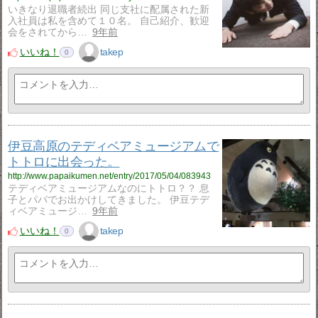
いきなり退職者続出 同じ支社に配属された新
入社員は私を含めて１０名。 自己紹介、歓迎
会をされてから…
9年前
いいね！
takep
0
伊豆高原のテディベアミュージアムで
トトロに出会った。
http://www.papaikumen.net/entry/2017/05/04/083943
テディベアミュージアムなのにトトロ？？ 息
子とパパでお出かけしてきました。 伊豆テデ
ィベアミュージ…
9年前
いいね！
takep
0