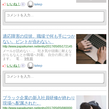
いいね！
takep
0
適応障害の症状。職場で何も手につか
ない。ピントが合わない。
http://www.papaikumen.net/entry/2017/05/05/172145
メールが読めない…。 吐き気や頭痛に耐えな
がらもなんとか職場へ到着。 自分の席に座り
ます。 電…
9年前
いいね！
takep
0
ブラック企業の新入社員研修が終わり
現場へ配属された。
http://www.papaikumen.net/entry/2017/05/05/080000