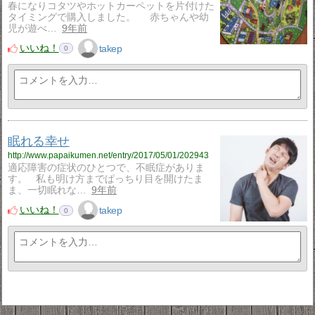
春になりコタツやホットカーペットを片付けた
タイミングで購入しました。 赤ちゃんや幼
児が遊べ…
9年前
いいね！
takep
0
眠れる幸せ
http://www.papaikumen.net/entry/2017/05/01/202943
適応障害の症状のひとつで、不眠症がありま
す。 私も明け方までぱっちり目を開けたま
ま、一切眠れな…
9年前
いいね！
takep
0