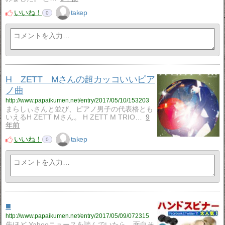
いいね！
takep
0
H ZETT Mさんの超カッコいいピア
ノ曲
http://www.papaikumen.net/entry/2017/05/10/153203
まらしぃさんと並び、ピアノ男子の代表格とも
いえるH ZETT Mさん。 H ZETT M TRIO…
9
年前
いいね！
takep
0
■
http://www.papaikumen.net/entry/2017/05/09/072315
先ほど Yahooニュースを読んでいたら、面白そ