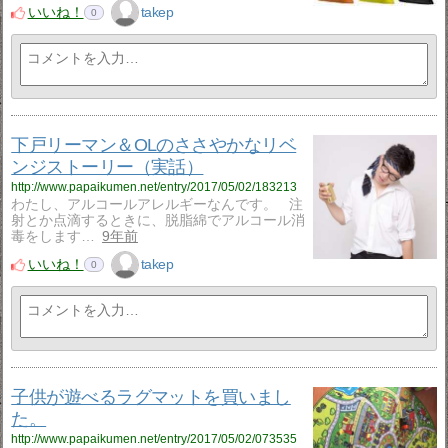
いいね！
takep
0
下戸リーマン＆OLのささやかなリベ
ンジストーリー（実話）
http://www.papaikumen.net/entry/2017/05/02/183213
わたし、アルコールアレルギーなんです。 注
射とか点滴するときに、脱脂綿でアルコール消
毒をします…
9年前
いいね！
takep
0
子供が遊べるラグマットを買いまし
た。
http://www.papaikumen.net/entry/2017/05/02/073535