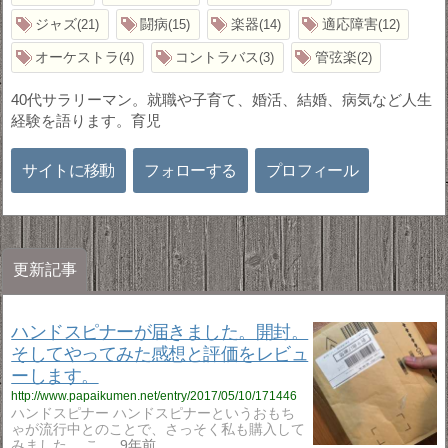
ジャズ
闘病
楽器
適応障害
21
15
14
12
オーケストラ
コントラバス
管弦楽
4
3
2
40代サラリーマン。就職や子育て、婚活、結婚、病気など人生
経験を語ります。育児
サイトに移動
フォローする
プロフィール
更新記事
ハンドスピナーが届きました。開封。
そしてやってみた感想と評価をレビュ
ーします。
http://www.papaikumen.net/entry/2017/05/10/171446
ハンドスピナー ハンドスピナーというおもち
ゃが流行中とのことで、さっそく私も購入して
みました。 こ…
9年前