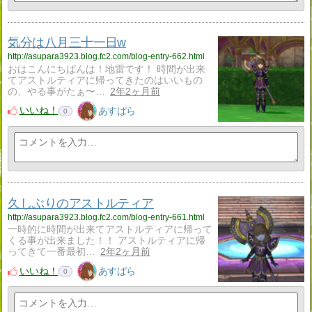
気分は八月三十一日w
http://asupara3923.blog.fc2.com/blog-entry-662.html
おはこんにちばんは！地雷です！ 時間が出来
てアストルティアに帰ってきたのはいいもの
の、やる事がたぁ〜…
2年2ヶ月前
いいね！
あすぱら
0
久しぶりのアストルティア
http://asupara3923.blog.fc2.com/blog-entry-661.html
一時的に時間が出来てアストルティアに帰って
くる事が出来ました！！ アストルティアに帰
ってきて一番最初…
2年2ヶ月前
いいね！
あすぱら
0