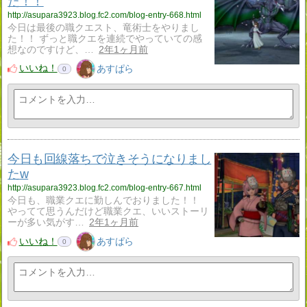
た！！
http://asupara3923.blog.fc2.com/blog-entry-668.html
今日は最後の職クエスト、竜術士をやりまし
た！！ ずっと職クエを連続でやっていての感
想なのですけど、…
2年1ヶ月前
いいね！
あすぱら
0
今日も回線落ちで泣きそうになりまし
たw
http://asupara3923.blog.fc2.com/blog-entry-667.html
今日も、職業クエに勤しんでおりました！！
やってて思うんだけど職業クエ、いいストーリ
ーが多い気がす…
2年1ヶ月前
いいね！
あすぱら
0