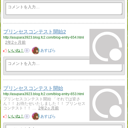
プリンセスコンテスト開始2
http://asupara3923.blog.fc2.com/blog-entry-654.html
2年2ヶ月前
いいね！
あすぱら
0
プリンセスコンテスト開始
http://asupara3923.blog.fc2.com/blog-entry-653.html
プリンセスコンテスト開始 「それでは皆さ
ん！！ お待たせいたしました！！ プリンセス
コンテスト！！ …
2年2ヶ月前
いいね！
あすぱら
0