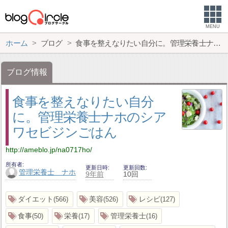
MENU
ホーム
ブログ
食事を整えなりたい自分に。管理栄養士ナホのシアワセビジンごはん
ブログ情報
食事を整えなりたい自分
に。管理栄養士ナホのシア
ワセビジンごはん
http://ameblo.jp/na0717ho/
所有者
更新日時
更新回数
管理栄養士 ナホ
9年前
10回
ダイエット
美容
レシピ
566
526
127
食事
栄養
管理栄養士
50
17
16