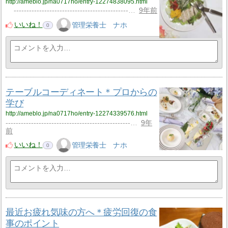
http://ameblo.jp/na0717ho/entry-12274838095.html
---------------------------------------------…
9年前
いいね！
管理栄養士 ナホ
0
テーブルコーディネート＊プロからの
学び
http://ameblo.jp/na0717ho/entry-12274339576.html
-------------------------------------------------…
9年
前
いいね！
管理栄養士 ナホ
0
最近お疲れ気味の方へ＊疲労回復の食
事のポイント