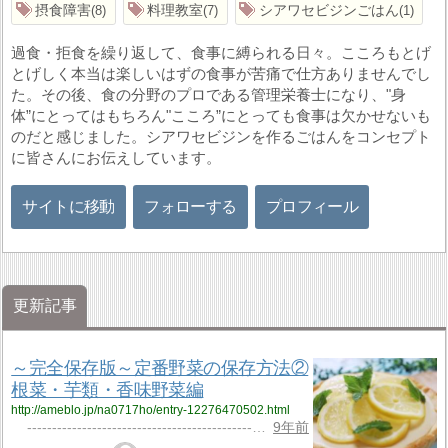
摂食障害
料理教室
シアワセビジンごはん
8
7
1
過食・拒食を繰り返して、食事に縛られる日々。こころもとげ
とげしく本当は楽しいはずの食事が苦痛で仕方ありませんでし
た。その後、食の分野のプロである管理栄養士になり、"身
体”にとってはもちろん"こころ”にとっても食事は欠かせないも
のだと感じました。シアワセビジンを作るごはんをコンセプト
に皆さんにお伝えしています。
サイトに移動
フォローする
プロフィール
更新記事
～完全保存版～定番野菜の保存方法②
根菜・芋類・香味野菜編
http://ameblo.jp/na0717ho/entry-12276470502.html
---------------------------------------------…
9年前