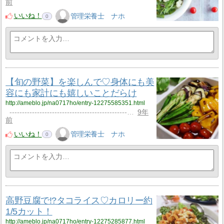
前
いいね！
管理栄養士 ナホ
0
【旬の野菜】を楽しんで♡身体にも美
容にも家計にも嬉しいことだらけ
http://ameblo.jp/na0717ho/entry-12275585351.html
-----------------------------------------------…
9年
前
いいね！
管理栄養士 ナホ
0
高野豆腐で!?タコライス♡カロリー約
1/5カット！
http://ameblo.jp/na0717ho/entry-12275285877.html