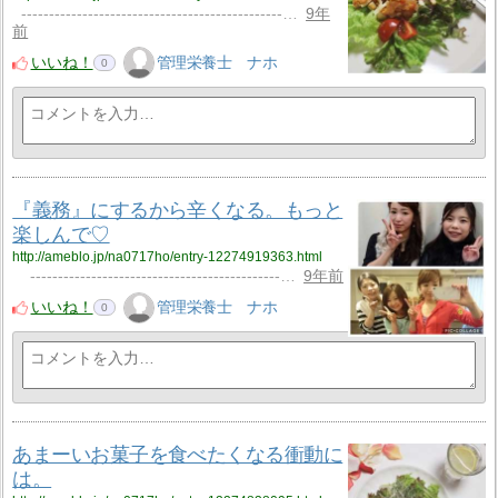
-----------------------------------------------…
9年
前
いいね！
管理栄養士 ナホ
0
『義務』にするから辛くなる。もっと
楽しんで♡
http://ameblo.jp/na0717ho/entry-12274919363.html
---------------------------------------------…
9年前
いいね！
管理栄養士 ナホ
0
あまーいお菓子を食べたくなる衝動に
は。