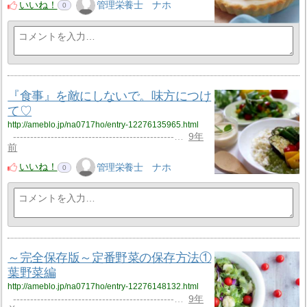
いいね！
管理栄養士 ナホ
0
『食事』を敵にしないで。味方につけ
て♡
http://ameblo.jp/na0717ho/entry-12276135965.html
-----------------------------------------------…
9年
前
いいね！
管理栄養士 ナホ
0
～完全保存版～定番野菜の保存方法①
葉野菜編
http://ameblo.jp/na0717ho/entry-12276148132.html
-----------------------------------------------…
9年