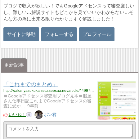
ブログで収入が欲しい！でもGoogleアドセンスって審査厳しい
し、難しい…解説サイトもどこから見ていいかわからない…そ
んな方の為に出来る限りわかりますく解説しました！
サイトに移動
フォローする
プロフィール
更新記事
「これまでのまとめ」
http://wakariyasukukaisetu.seesaa.net/article/449970459.html
〓Googleアドセンス審査用ブログ見本〓服屋
さん仕事日記これまでGoogleアドセンスの審
査に受か…
9年前
いいね！
ボン君
0