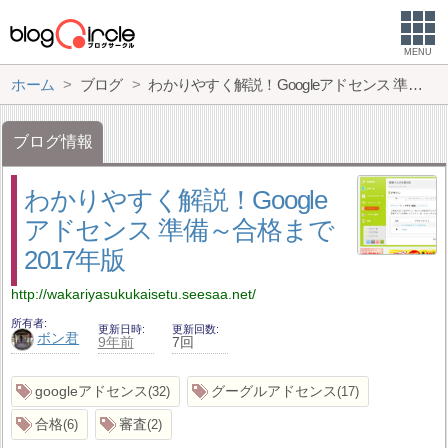
MENU
ホーム
ブログ
わかりやすく解説！Googleアドセンス 準備～合格まで 2017年版
ブログ情報
わかりやすく解説！Google
アドセンス 準備～合格まで
2017年版
http://wakariyasukukaisetu.seesaa.net/
所有者
更新日時
更新回数
ボン君
9年前
7回
googleアドセンス
グーグルアドセンス
32
17
合格
審査
6
2