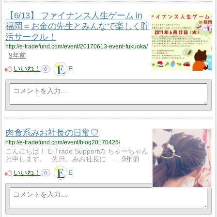
【6/13】 ファイナンス人生ゲーム in
福岡＝お金の先生とみんなで楽しく貯
活サークル！
http://e-tradefund.com/event/20170613-event-fukuoka/
9年前
いいね！
E
0
肉食系みお社長の日常♡
http://e-tradefund.com/event/blog20170425/
こんにちは！ E-Trade Supportの ちゃーちゃん
と申します。 先日、みお社長に …
9年前
いいね！
E
0