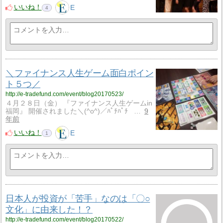
いいね！
E
4
＼ファイナンス人生ゲーム面白ポイン
ト５つ／
http://e-tradefund.com/event/blog20170523/
４月２８日（金） 『ファイナンス人生ゲームin
福岡』 開催されました＼(^o^)／ﾊﾟﾁﾊﾟﾁ …
9
年前
いいね！
E
1
日本人が投資が「苦手」なのは「〇○
文化」に由来した！？
http://e-tradefund.com/event/blog20170522/