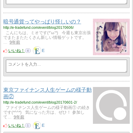
暗号通貨ってやっぱり怪しいの？
http://e-tradefund.com/event/blog20170606/
こんにちは、ミオです(*’ω’*) 今週も東京出張
でまたまたたくさん新しい情報ゲットです。
…
9年前
いいね！
E
4
東京ファイナンス人生ゲームの様子動
画②
http://e-tradefund.com/event/blog20170601-2/
ファイナンス人生ゲームの様子動画① の続き
です(*^^*) 気になった方は、ぜひ！ 参加し
て…
9年前
いいね！
E
1