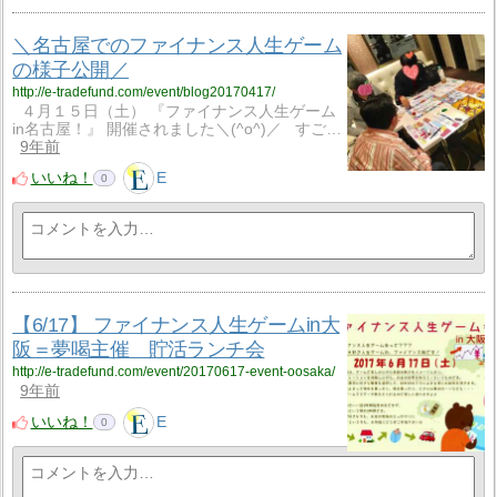
＼名古屋でのファイナンス人生ゲーム
の様子公開／
http://e-tradefund.com/event/blog20170417/
４月１５日（土） 『ファイナンス人生ゲーム
in名古屋！』 開催されました＼(^o^)／ すご…
9年前
いいね！
E
0
【6/17】 ファイナンス人生ゲームin大
阪＝夢喝主催 貯活ランチ会
http://e-tradefund.com/event/20170617-event-oosaka/
9年前
いいね！
E
0