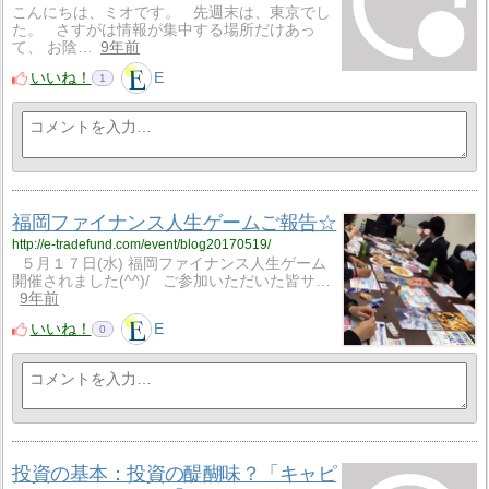
こんにちは、ミオです。 先週末は、東京でし
た。 さすがは情報が集中する場所だけあっ
て、 お陰…
9年前
いいね！
E
1
福岡ファイナンス人生ゲームご報告☆
http://e-tradefund.com/event/blog20170519/
５月１７日(水) 福岡ファイナンス人生ゲーム
開催されました(^^)/ ご参加いただいた皆サ…
9年前
いいね！
E
0
投資の基本：投資の醍醐味？「キャピ