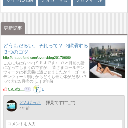
更新記事
どうもだるい。それって？⇒解消する
３つのコツ
http://e-tradefund.com/event/blog20170608/
こんにちは(｡･ω･)ﾉﾞミオです♪ ひと月前の話
になってしまうのですが、 皆さまゴールデン
ウィークは有意義に過ごせましたか？ ゴール
デンウィーク明けからどうも最近体がだるい？
って方は5月病の […]
9年前
いいね！
E
11
どんぱっち
拝見です(*^_^*)
4年前