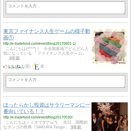
東京ファイナンス人生ゲームの様子動
画①
http://e-tradefund.com/event/blog20170601-1/
こんにちは(*^^*)！ 今全国各地でどんどん人
気になっている 『ファイナンス人生ゲーム』
…
9年前
いいね！
E
0
ほったらかし投資はサラリーマンに一
番向いている！？
http://e-tradefund.com/event/blog20170530/
こんにちは！ミオです(*’ω’*) 先日、国際的
なタンゴの祭典『SAKURA Tango…
9年前