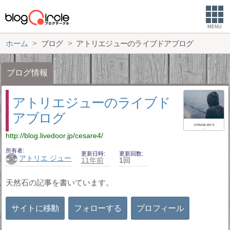
MENU
ホーム
ブログ
アトリエジューのライブドアブログ
ブログ情報
アトリエジューのライブド
アブログ
http://blog.livedoor.jp/cesare4/
所有者
更新日時
更新回数
アトリエ ジュー
11年前
1回
天然石の記事を書いています。
サイトに移動
フォローする
プロフィール