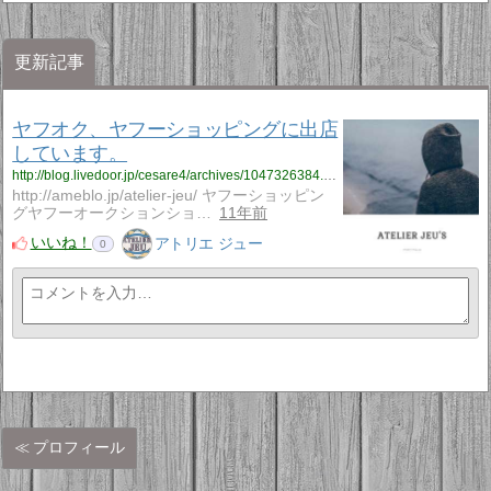
更新記事
ヤフオク、ヤフーショッピングに出店
しています。
http://blog.livedoor.jp/cesare4/archives/1047326384.html
http://ameblo.jp/atelier-jeu/ ヤフーショッピン
グヤフーオークションショ…
11年前
いいね！
アトリエ ジュー
0
プロフィール